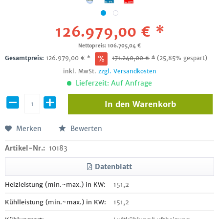
126.979,00 € *
Nettopreis: 106.705,04 €
Gesamtpreis:
126.979,00
€
*
171.240,00
€
*
(25,85% gespart)
inkl. MwSt.
zzgl. Versandkosten
Lieferzeit: Auf Anfrage
In den
Warenkorb
Merken
Bewerten
Artikel-Nr.:
10183
Datenblatt
Heizleistung (min.~max.) in KW:
151,2
Kühlleistung (min.~max.) in KW:
151,2