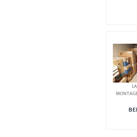
L
MONTAG
BE