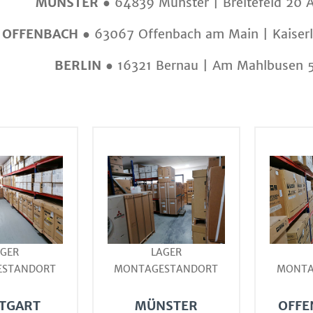
MÜNSTER
●
64839 Münster | Breitefeld 20 
OFFENBACH
●
63067 Offenbach am Main | Kaiserl
BERLIN
●
16321 Bernau | Am Mahlbusen 
AGER
LAGER
ESTANDORT
MONTAGESTANDORT
MONTA
TGART
MÜNSTER
OFFE