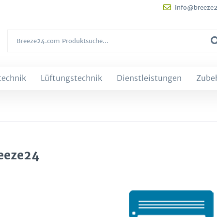
info@breeze
technik
Lüftungstechnik
Dienstleistungen
Zube
eeze24