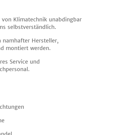
tz von Klimatechnik unabdingbar
s selbstverständlich.
 namhafter Hersteller,
und montiert werden.
eres Service und
achpersonal.
richtungen
me
andel