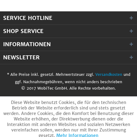
SERVICE HOTLINE
SHOP SERVICE
INFORMATIONEN
NEWSLETTER
* Alle Preise inkl. gesetzl. Mehrwertsteuer zzgl.
Versandkosten
und
ggf. Nachnahmegebühren, wenn nicht anders beschrieben
© 2017 WobiTec GmbH. Alle Rechte vorbehalten.
Diese Website benutzt Cookies, die für den technischen
Betrieb der Website erforderlich sind und stets gesetzt
werden. Andere Cookies, die den Komfort bei Benutzung dieser
Website erhöhen, der Direktwerbung dienen oder die
Interaktion mit anderen Websites und sozialen Netzwerken
vereinfachen sollen, werden nur mit Ihrer Zustimmung
gesetzt.
Mehr Informationen