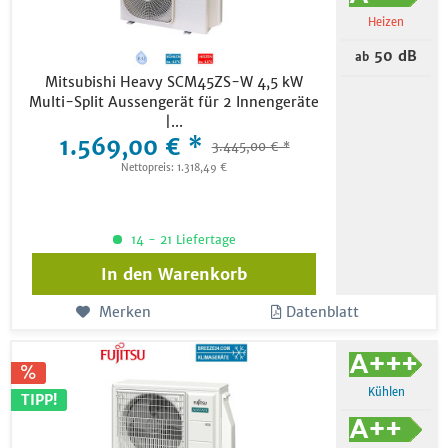
Heizen
50 dB
ab
Mitsubishi Heavy SCM45ZS-W 4,5 kW
Multi-Split Aussengerät für 2 Innengeräte
|...
1.569,00 € *
3.445,00 € *
Nettopreis: 1.318,49 €
14 - 21 Liefertage
In den
Warenkorb
Merken
Datenblatt
Kühlen
TIPP!