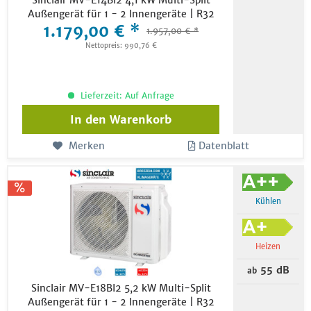
Sinclair MV-E14BI2 4,1 kW Multi-Split
Außengerät für 1 - 2 Innengeräte | R32
1.179,00 € *
1.957,00 € *
Nettopreis: 990,76 €
Lieferzeit: Auf Anfrage
In den
Warenkorb
Merken
Datenblatt
Kühlen
Heizen
55 dB
ab
Sinclair MV-E18BI2 5,2 kW Multi-Split
Außengerät für 1 - 2 Innengeräte | R32