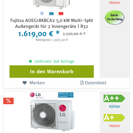
Heizen
Fujitsu AOEG18KBCA2 5,0 kW Multi-Split
Außengerät für 2 Innengeräte | R32
1.619,00 € *
3.320,00 € *
Nettopreis: 1.360,50 €
Lieferzeit: Auf Anfrage
In den
Warenkorb
Merken
Datenblatt
Kühlen
Heizen