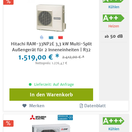
Kühlen
Heizen
50 dB
ab
Hitachi RAM-33NP2E 3,3 kW Multi-Split
Außengerät für 2 Inneneinheiten | R32
1.519,00 € *
2.412,00 € *
Nettopreis: 1.276,47 €
Lieferzeit: Auf Anfrage
In den
Warenkorb
Merken
Datenblatt
Kühlen