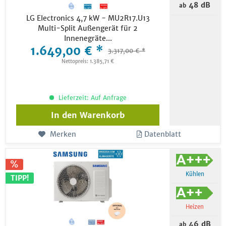
48 dB
ab
LG Electronics 4,7 kW - MU2R17.U13
Multi-Split Außengerät für 2
Innenegräte...
1.649,00 € *
3.317,00 € *
Nettopreis: 1.385,71 €
Lieferzeit: Auf Anfrage
In den
Warenkorb
Merken
Datenblatt
Kühlen
TIPP!
Heizen
46 dB
ab