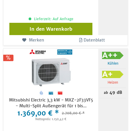
Lieferzeit: Auf Anfrage
In den
Warenkorb
Merken
Datenblatt
Kühlen
Heizen
49 dB
ab
Mitsubishi Electric 3,3 kW - MXZ-2F33VF5
- Multi-Split Außengerät für 1 bis...
1.369,00 € *
2.708,00 € *
Nettopreis: 1.150,42 €