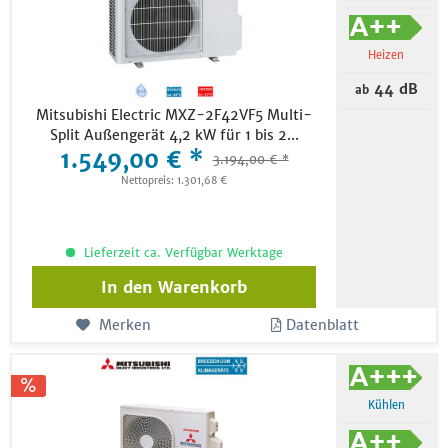
Heizen
44 dB
ab
Mitsubishi Electric MXZ-2F42VF5 Multi-
Split Außengerät 4,2 kW für 1 bis 2...
1.549,00 € *
3.194,00 € *
Nettopreis: 1.301,68 €
Lieferzeit ca. Verfügbar Werktage
In den
Warenkorb
Merken
Datenblatt
Kühlen