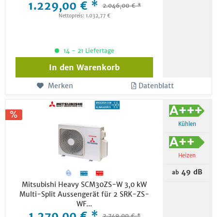
1.229,00 € *
2.046,00 € *
Nettopreis: 1.032,77 €
14 - 21 Liefertage
In den
Warenkorb
Merken
Datenblatt
Kühlen
Heizen
49 dB
ab
Mitsubishi Heavy SCM30ZS-W 3,0 kW
Multi-Split Aussengerät für 2 SRK-ZS-
WF...
1.279,00 € *
2.749,00 € *