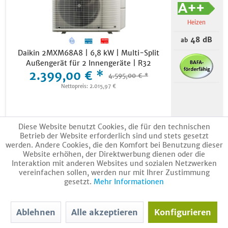
Heizen
48 dB
ab
Daikin 2MXM68A8 | 6,8 kW | Multi-Split
Außengerät für 2 Innengeräte | R32
2.399,00 € *
4.595,00 € *
Nettopreis: 2.015,97 €
Lieferzeit: Auf Anfrage
Diese Website benutzt Cookies, die für den technischen
Betrieb der Website erforderlich sind und stets gesetzt
In den
Warenkorb
werden. Andere Cookies, die den Komfort bei Benutzung dieser
Website erhöhen, der Direktwerbung dienen oder die
Merken
Datenblatt
Interaktion mit anderen Websites und sozialen Netzwerken
vereinfachen sollen, werden nur mit Ihrer Zustimmung
gesetzt.
Mehr Informationen
Kühlen
Ablehnen
Alle akzeptieren
Konfigurieren