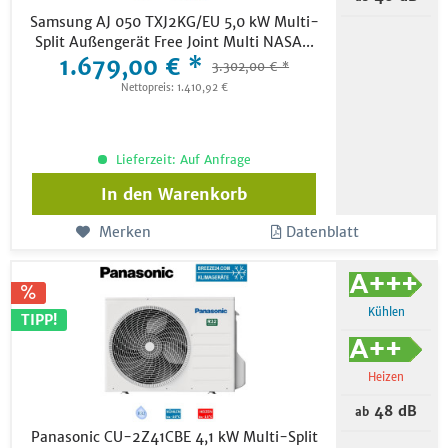
Samsung AJ 050 TXJ2KG/EU 5,0 kW Multi-
Split Außengerät Free Joint Multi NASA...
1.679,00 € *
3.302,00 € *
Nettopreis: 1.410,92 €
Lieferzeit: Auf Anfrage
In den
Warenkorb
Merken
Datenblatt
Kühlen
TIPP!
Heizen
48 dB
ab
Panasonic CU-2Z41CBE 4,1 kW Multi-Split