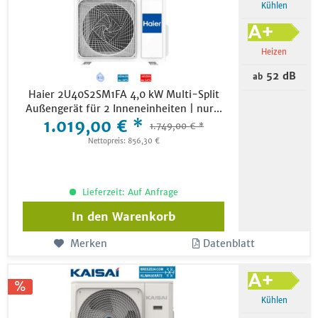
Kühlen
Heizen
52 dB
ab
Haier 2U40S2SM1FA 4,0 kW Multi-Split
Außengerät für 2 Inneneinheiten | nur...
1.019,00 € *
1.749,00 € *
Nettopreis: 856,30 €
Lieferzeit: Auf Anfrage
In den
Warenkorb
Merken
Datenblatt
Kühlen