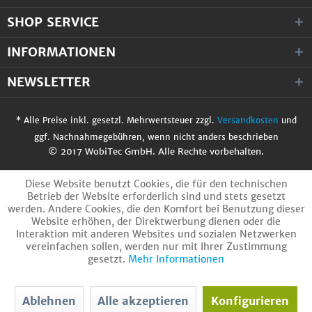
SHOP SERVICE
INFORMATIONEN
NEWSLETTER
* Alle Preise inkl. gesetzl. Mehrwertsteuer zzgl.
Versandkosten
und
ggf. Nachnahmegebühren, wenn nicht anders beschrieben
© 2017 WobiTec GmbH. Alle Rechte vorbehalten.
Diese Website benutzt Cookies, die für den technischen
Betrieb der Website erforderlich sind und stets gesetzt
werden. Andere Cookies, die den Komfort bei Benutzung dieser
Website erhöhen, der Direktwerbung dienen oder die
Interaktion mit anderen Websites und sozialen Netzwerken
vereinfachen sollen, werden nur mit Ihrer Zustimmung
gesetzt.
Mehr Informationen
Ablehnen
Alle akzeptieren
Konfigurieren