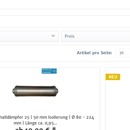
Preis
trieware
Artikel pro Seite:
von
19,00 €
bis
79,00 €
a
NEU
halldämpfer 25 | 50 mm Isolierung | Ø 80 - 224
mm | Länge ca. 0,95...