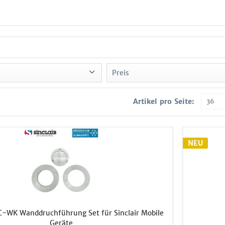
Preis
Artikel pro Seite:
von
39,00 €
bis
339,00 €
u
NEU
o
er
ir
C-WK Wanddruchführung Set für Sinclair Mobile
Geräte