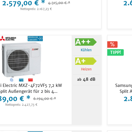
2.579,00 € *
2.
4.315,00 € *
Nettopreis: 2.167,23 €
Kühlen
TIPP!
Heizen
48 dB
ab
i Electric MXZ-4F72VF5 7,2 kW
Samsung
plit Außengerät für 2 bis 4...
Split 
89,00 € *
2.
6.194,00 € *
Nettopreis: 2.427,73 €