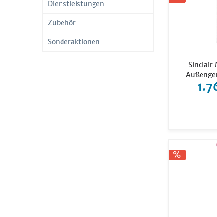
Dienstleistungen
LG El
Zubehör
Mitsub
Mitsu
Sonderaktionen
Panas
Remk
Sinclair
Außenger
Sams
1.7
Sincla
Toshi