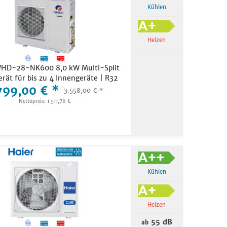
Kühlen
-15 bis +50 (°C)
Heizen
HD-28-NK600 8,0 kW Multi-Split
rät für bis zu 4 Innengeräte | R32
799,00 € *
3.558,00 € *
Nettopreis: 1.511,76 €
Kühlen
Heizen
55 dB
ab