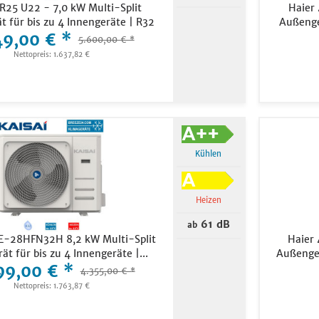
25 U22 - 7,0 kW Multi-Split
Haier
 für bis zu 4 Innengeräte | R32
Außenge
49,00 € *
5.600,00 € *
Nettopreis: 1.637,82 €
Kühlen
Heizen
61 dB
ab
0E-28HFN32H 8,2 kW Multi-Split
Haier 
t für bis zu 4 Innengeräte |...
Außenger
99,00 € *
4.355,00 € *
Nettopreis: 1.763,87 €