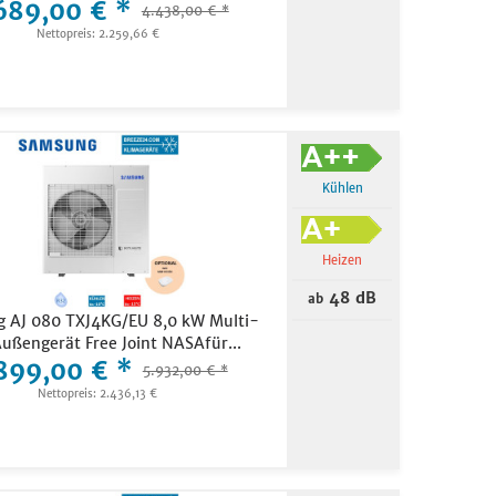
689,00 € *
4.438,00 € *
Nettopreis: 2.259,66 €
Kühlen
Heizen
48 dB
ab
 AJ 080 TXJ4KG/EU 8,0 kW Multi-
Außengerät Free Joint NASAfür...
899,00 € *
5.932,00 € *
Nettopreis: 2.436,13 €