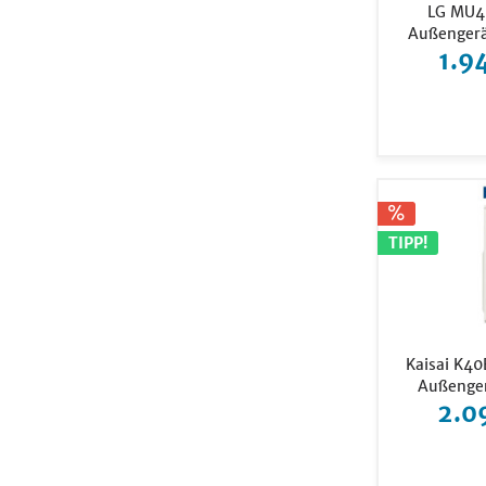
LG MU4R
Außengerät
1.9
TIPP!
Kaisai K4
Außengerä
2.0