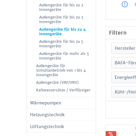
Außengeräte für bis zu 2
Innengeräte
Außengeräte für bis zu 3
Innengeräte
Außengeräte für bis zu 4
Filtern
Innengeräte
Außengeräte für bis zu 5
Innengeräte
Hersteller
Außengeräte für mehr als 5
Innengeräte
BAFA-För
Außengeräte für
Simultanbetrieb von 1 bis 4
Innengeräte
Auf A
Energieeff
Amaz
Außengeräte (VRF/VRV)
JA
BOSC
Kaltwassersätze / Verflüssiger
A
Kühl-/Hei
Daiki
A+
Wärmepumpen
Fujits
von 5
A++
Gree
von 7
Heizungstechnik
Haier
von 1
Lüftungstechnik
Hitac
von 1
Kaisai