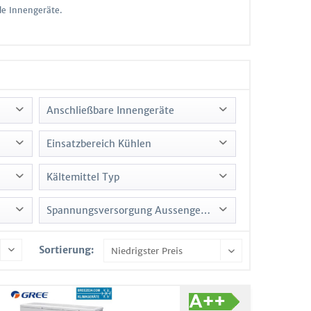
de Innengeräte.
Anschließbare Innengeräte
4
Einsatzbereich Kühlen
 €
Kältemittel Typ
R32
Spannungsversorgung Aussengerät
-10 bis +43 (°C)
R410A
-10 bis +46 (°C)
220-240 V / 1Ph / 50Hz, N, PE
Sortierung:
-10 bis +48 (°C)
-15 bis +43 (°C)
-15 bis +46 (°C)
-15 bis +48 (°C)