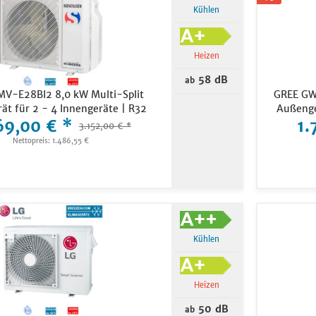
50
Kühlen
-25 bis +24 (°C)
ectronics
51
ishi Electric
54
bishi Heavy
Heizen
55
onic
58 dB
ab
58
o
 MV-E28BI2 8,0 kW Multi-Split
GREE GW
61
ät für 2 - 4 Innengeräte | R32
Außenge
ung
62
69,00 € *
1.
3.152,00 € *
ir
63
Nettopreis: 1.486,55 €
ba
64
Kühlen
Heizen
50 dB
ab