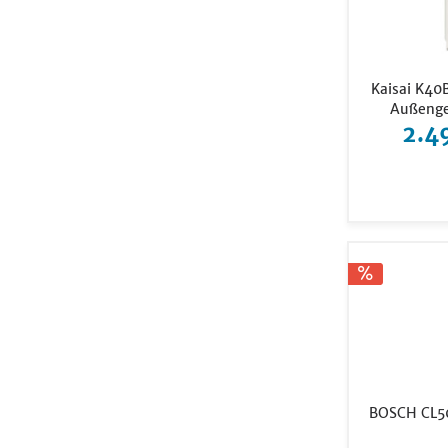
Kaisai K40
Außenger
2.4
BOSCH CL500