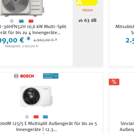
Heizen
63 dB
ab
B-36HFN32H 10,6 kW Multi-Split
Mitsubis
ät für bis zu 4 Innengeräte...
S
99,00 € *
2.
4.962,00 € *
Nettopreis: 2.100,00 €
0M 125/5 E Multisplit Außengerät für bis zu 5
Sincla
Innengeräte | 12.3...
Außeng