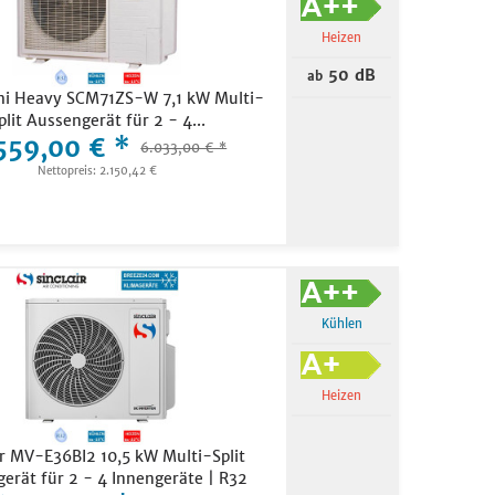
Heizen
50 dB
ab
hi Heavy SCM71ZS-W 7,1 kW Multi-
plit Aussengerät für 2 - 4...
559,00 € *
6.033,00 € *
Nettopreis: 2.150,42 €
Kühlen
Heizen
ir MV-E36BI2 10,5 kW Multi-Split
erät für 2 - 4 Innengeräte | R32