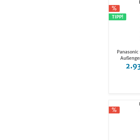
TIPP!
Panasonic
Außengerä
2.9