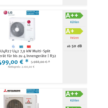
Kühlen
Heizen
50 dB
ab
U4R27 U42 7,9 kW Multi-Split
rät für bis zu 4 Innengeräte | R32
499,00 € *
5.988,00 € *
Nettopreis: 2.100,00 €
Kühlen