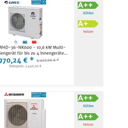
Kühlen
Heizen
WHD-36-NK600 - 10,6 kW Multi-
ßengerät für bis zu 4 Innengeräte...
970,24 € *
4.427,00 € *
Nettopreis: 2.496,00 €
Kühlen
Heizen