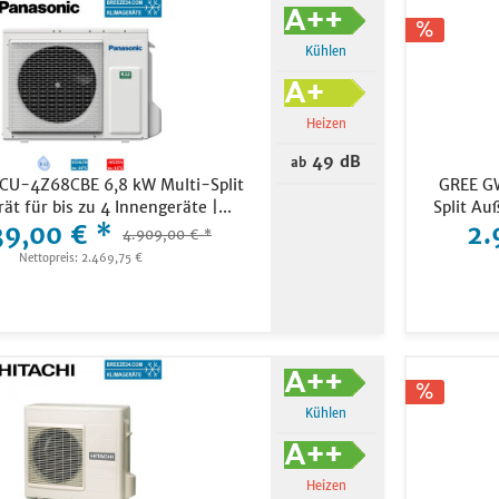
Kühlen
Heizen
49 dB
ab
 CU-4Z68CBE 6,8 kW Multi-Split
GREE G
t für bis zu 4 Innengeräte |...
Split Au
39,00 € *
2.
4.909,00 € *
Nettopreis: 2.469,75 €
Kühlen
Heizen