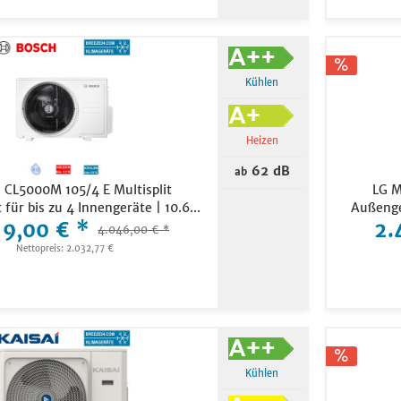
Kühlen
Heizen
62 dB
ab
CL5000M 105/4 E Multisplit
LG M
für bis zu 4 Innengeräte | 10.6...
Außenge
19,00 € *
2.
4.046,00 € *
Nettopreis: 2.032,77 €
Kühlen