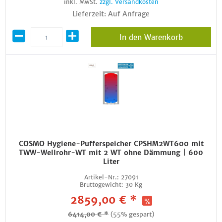
inkl. MwSt.
zzgl. Versandkosten
Lieferzeit: Auf Anfrage
In den Warenkorb
COSMO Hygiene-Pufferspeicher CPSHM2WT600 mit
TWW-Wellrohr-WT mit 2 WT ohne Dämmung | 600
Liter
Artikel-Nr.:
27091
Bruttogewicht:
30 Kg
2859,00 € *
6414,00 € *
(55% gespart)