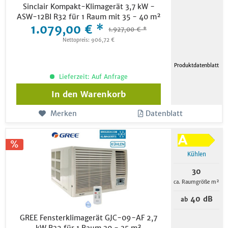
Sinclair Kompakt-Klimagerät 3,7 kW -
ASW-12BI R32 für 1 Raum mit 35 - 40 m²
1.079,00 € *
1.927,00 € *
Nettopreis: 906,72 €
Produktdatenblatt
Lieferzeit: Auf Anfrage
In den
Warenkorb
Merken
Datenblatt
Kühlen
30
ca. Raumgröße m²
40 dB
ab
GREE Fensterklimagerät GJC-09-AF 2,7