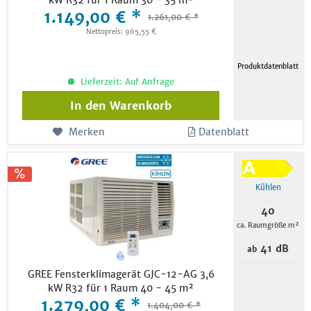
kW R32 für 1 Raum 30 - 35 m²
1.149,00 € *
1.261,00 € *
Nettopreis: 965,55 €
Produktdatenblatt
Lieferzeit: Auf Anfrage
In den
Warenkorb
Merken
Datenblatt
Kühlen
40
ca. Raumgröße m²
41 dB
ab
GREE Fensterklimagerät GJC-12-AG 3,6
kW R32 für 1 Raum 40 - 45 m²
1.279,00 € *
1.404,00 € *