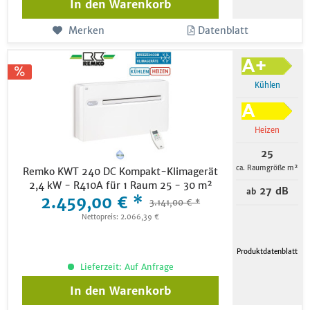
In den
Warenkorb
Merken
Datenblatt
Kühlen
Heizen
25
ca. Raumgröße m²
Remko KWT 240 DC Kompakt-Klimagerät
2,4 kW - R410A für 1 Raum 25 - 30 m²
27 dB
ab
2.459,00 € *
3.141,00 € *
Nettopreis: 2.066,39 €
Produktdatenblatt
Lieferzeit: Auf Anfrage
In den
Warenkorb