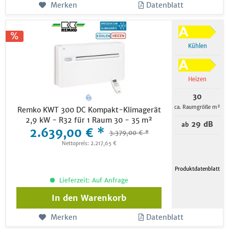
Merken
Datenblatt
Kühlen
Heizen
30
ca. Raumgröße m²
Remko KWT 300 DC Kompakt-Klimagerät
2,9 kW - R32 für 1 Raum 30 - 35 m²
29 dB
ab
2.639,00 € *
3.379,00 € *
Nettopreis: 2.217,65 €
Produktdatenblatt
Lieferzeit: Auf Anfrage
In den
Warenkorb
Merken
Datenblatt