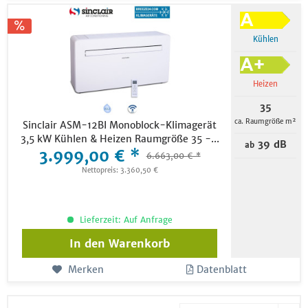
Kühlen
Heizen
35
ca. Raumgröße m²
Sinclair ASM-12BI Monoblock-Klimagerät
3,5 kW Kühlen & Heizen Raumgröße 35 -...
39 dB
ab
3.999,00 € *
6.663,00 € *
Nettopreis: 3.360,50 €
Lieferzeit: Auf Anfrage
In den
Warenkorb
Merken
Datenblatt