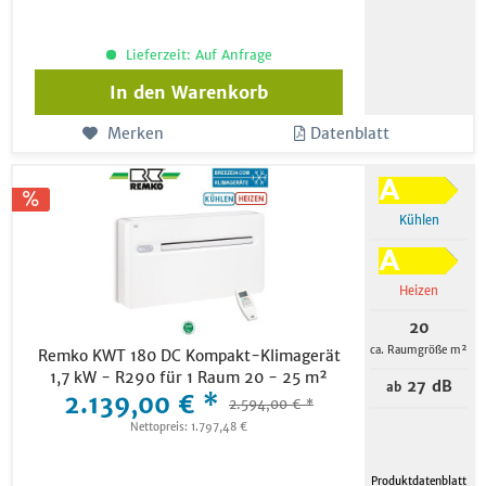
Lieferzeit: Auf Anfrage
In den
Warenkorb
Merken
Datenblatt
Kühlen
Heizen
20
ca. Raumgröße m²
Remko KWT 180 DC Kompakt-Klimagerät
1,7 kW - R290 für 1 Raum 20 - 25 m²
27 dB
ab
2.139,00 € *
2.594,00 € *
Nettopreis: 1.797,48 €
Produktdatenblatt