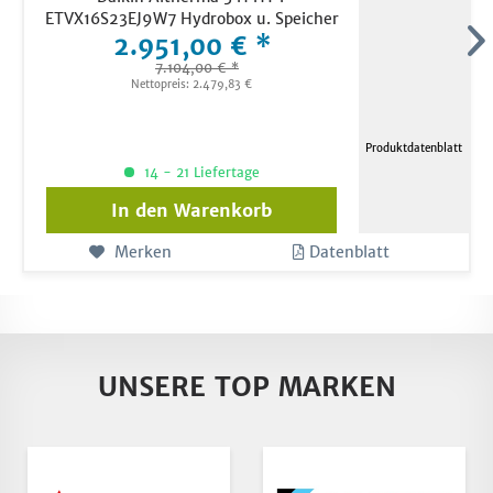
ETVX16S23EJ9W7 Hydrobox u. Speicher
2.951,00 € *
230 Liter mit...
7.104,00 € *
Nettopreis: 2.479,83 €
Produktdatenblatt
14 - 21 Liefertage
In den
Warenkorb
Merken
Datenblatt
UNSERE TOP MARKEN