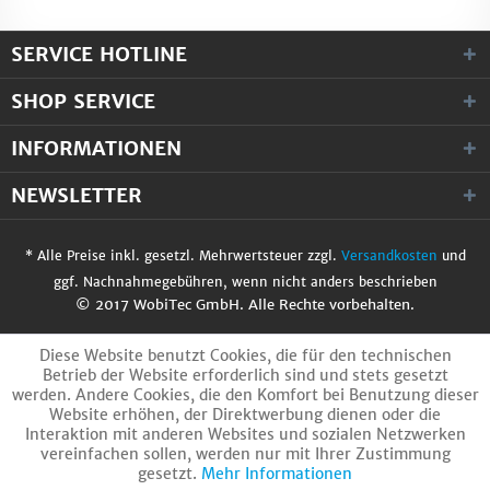
SERVICE HOTLINE
SHOP SERVICE
INFORMATIONEN
NEWSLETTER
* Alle Preise inkl. gesetzl. Mehrwertsteuer zzgl.
Versandkosten
und
ggf. Nachnahmegebühren, wenn nicht anders beschrieben
© 2017 WobiTec GmbH. Alle Rechte vorbehalten.
Diese Website benutzt Cookies, die für den technischen
Betrieb der Website erforderlich sind und stets gesetzt
werden. Andere Cookies, die den Komfort bei Benutzung dieser
Website erhöhen, der Direktwerbung dienen oder die
Interaktion mit anderen Websites und sozialen Netzwerken
vereinfachen sollen, werden nur mit Ihrer Zustimmung
gesetzt.
Mehr Informationen