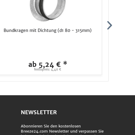
Bundkragen mit Dichtung (d1 80 - 315mm)
Zusätzl
ab 5,24 € *
Nettopreis: 4,40 €
NEWSLETTER
Abonnieren Sie den kostenlosen
Breeze24.com Newsletter und verpassen Sie