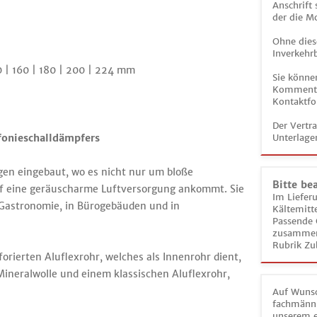
Anschrift
der die M
Ohne dies
Inverkehrb
0 | 160 | 180 | 200 | 224 mm
Sie könne
Kommentar
Kontaktfo
Der Vertr
onieschalldämpfers
Unterlage
gen eingebaut, wo es nicht nur um bloße
Bitte be
 auf eine geräuscharme Luftversorgung ankommt. Sie
Im Liefer
Gastronomie, in Bürogebäuden und in
Kältemitt
Passende 
zusammeng
Rubrik Zu
rierten Aluflexrohr, welches als Innenrohr dient,
Mineralwolle und einem klassischen Aluflexrohr,
Auf Wunsc
fachmänni
unserem e