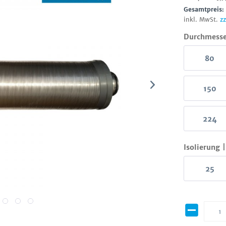
Gesamtpreis
inkl. MwSt.
z
Durchmess
80
150
224
Isolierung
25