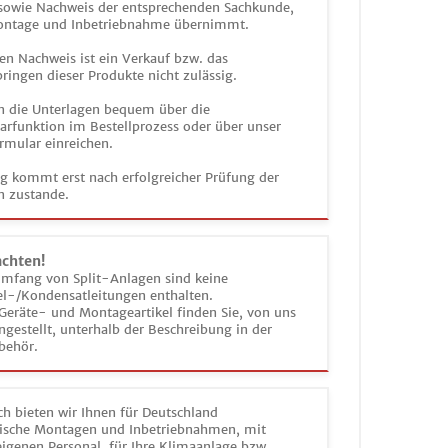
 sowie Nachweis der entsprechenden Sachkunde,
ontage und Inbetriebnahme übernimmt.
en Nachweis ist ein Verkauf bzw. das
ringen dieser Produkte nicht zulässig.
n die Unterlagen bequem über die
funktion im Bestellprozess oder über unser
rmular einreichen.
ag kommt erst nach erfolgreicher Prüfung der
n zustande.
achten!
umfang von Split-Anlagen sind keine
el-/Kondensatleitungen enthalten.
Geräte- und Montageartikel finden Sie, von uns
estellt, unterhalb der Beschreibung in der
behör.
h bieten wir Ihnen für Deutschland
sche Montagen und Inbetriebnahmen, mit
igenen Personal, für Ihre Klimaanlage bzw.