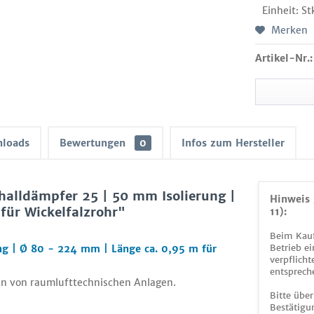
Einheit:
St
Merken
Artikel-Nr.:
loads
Bewertungen
0
Infos zum Hersteller
halldämpfer 25 | 50 mm Isolierung |
Hinweis 
für Wickelfalzrohr"
11):
Beim Kauf
Betrieb ei
ng | Ø 80 - 224 mm | Länge ca. 0,95 m für
verpflicht
entsprech
en von raumlufttechnischen Anlagen.
Bitte über
Bestätigun