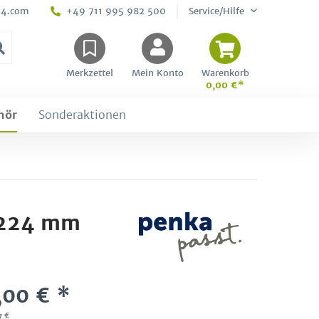
24.com
+49 711 995 982 500
Service/Hilfe
Merkzettel
Mein Konto
Warenkorb
0,00 €*
hör
Sonderaktionen
- 224 mm
,00 € *
7 €