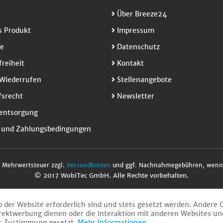
Über Breeze24
 Produkt
Impressum
e
Datenschutz
freiheit
Kontakt
Wiederrufen
Stellenangebote
srecht
Newsletter
entsorgung
 und Zahlungsbedingungen
l. Mehrwertsteuer zzgl.
Versandkosten
und ggf. Nachnahmegebühren, wenn 
© 2017 WobiTec GmbH. Alle Rechte vorbehalten.
b der Website erforderlich sind und stets gesetzt werden. Andere 
rektwerbung dienen oder die Interaktion mit anderen Websites un
er Zustimmung gesetzt.
Mehr Informationen