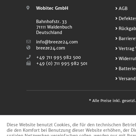
Wobitec GmbH
AGB
Defektes
Bahnhofstr. 33
71111 Waldenbuch
Rückgab
Deutschland
Barriere
info@breeze24.com
breeze24.com
Vertrag 
+49 711 995 982 500
Widerruf
+49 (0) 711 995 982 501
Batterie
Versand
* Alle Preise inkl. gesetz
Diese Website benutzt Cookies, die für den technischen Betrie
die den Komfort bei Benutzung dieser Website erhöhen, der Di
sozialen Netzwerken vereinfachen sollen, werden nur mit Ihr