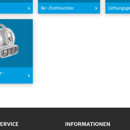
Be-/Entfeuchter
Lüftungsg
gs-
ERVICE
INFORMATIONEN