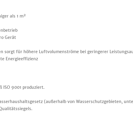
iger als 1 m²
nbetrieb
ro Gerät
ten sorgt für höhere Luftvolumenströme bei geringerer Leistungs
e Energieeffizienz
 ISO 9001 produziert.
asserhaushaltsgesetz (außerhalb von Wasserschutzgebieten, unter
ualitätssiegels.