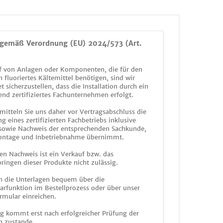
gemäß Verordnung (EU) 2024/573 (Art.
 von Anlagen oder Komponenten, die für den
n fluoriertes Kältemittel benötigen, sind wir
et sicherzustellen, dass die Installation durch ein
end zertifiziertes Fachunternehmen erfolgt.
mitteln Sie uns daher vor Vertragsabschluss die
g eines zertifizierten Fachbetriebs inklusive
 sowie Nachweis der entsprechenden Sachkunde,
ontage und Inbetriebnahme übernimmt.
en Nachweis ist ein Verkauf bzw. das
ringen dieser Produkte nicht zulässig.
n die Unterlagen bequem über die
funktion im Bestellprozess oder über unser
rmular einreichen.
ag kommt erst nach erfolgreicher Prüfung der
n zustande.