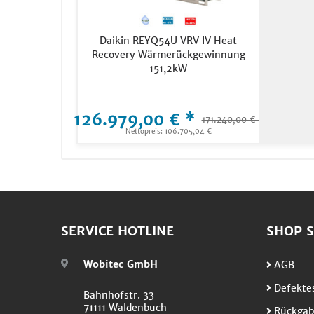
Daikin REYQ54U VRV IV Heat
Recovery Wärmerückgewinnung
151,2kW
126.979,00 € *
171.240,00 € *
Nettopreis: 106.705,04 €
SERVICE HOTLINE
SHOP S
Wobitec GmbH
AGB
Defektes
Bahnhofstr. 33
71111 Waldenbuch
Rückgab