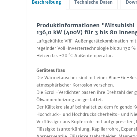
Beschreibung
Technische Daten
Down
Produktinformationen "Mitsubish
136,0 kW (400V) für 3 bis 80 Innen
Luftgekühlte VRF-Außengerätekombination mit r
regelnder Voll-Invertertechnologie bis zu 130 %
Heizen bis -20 °C Außentemperatur.
Geräteaufbau
Die Wärmetauscher sind mit einer Blue-Fin-Bes
atmosphärischer Korrosion versehen.
Die Scroll-Verdichter passen ihre Drehzahl der 
Ölwannenheizung ausgestattet.
Der Kältekreislauf beinhaltet zu dem folgende 
Hochdruck- und Hochdrucksicherheits- und Nie
Verflüssiger aus Kupferrohr mit aufgepressten,
Flüssigkeitsunterkühlung, Kapillarrohre, Expansi
Absperrventile, Flüssigkeitsabscheider, Magnetve