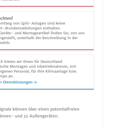
achten!
umfang von Split-Anlagen sind keine
el-/Kondensatleitungen enthalten.
Geräte- und Montageartikel finden Sie, von uns
estellt, unterhalb der Beschreibung in der
behör.
h bieten wir Ihnen für Deutschland
sche Montagen und Inbetriebnahmen, mit
igenen Personal, für Ihre Klimaanlage bzw.
mpe an.
n Dienstleistungen »
ignale können über einen potentialfreien
 Innen- und 32 Außengeräten.