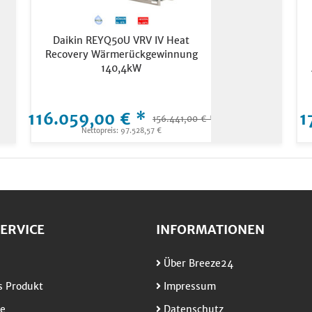
Daikin REYQ50U VRV IV Heat
Recovery Wärmerückgewinnung
140,4kW
116.059,00 € *
1
156.441,00 € *
Nettopreis: 97.528,57 €
ERVICE
INFORMATIONEN
Über Breeze24
 Produkt
Impressum
e
Datenschutz