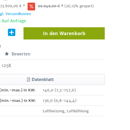
:
73.809,00
€
*
99.949,00
€
*
(26,15% gespart)
zgl. Versandkosten
: Auf Anfrage
In den
Warenkorb
k
Bewerten
1258
Datenblatt
 (min.~max.) in KW:
146,0 (7,3~157,6)
 (min.~max.) in KW:
136,0 (6,8~144,4)
Luftheizung, Luftkühlung