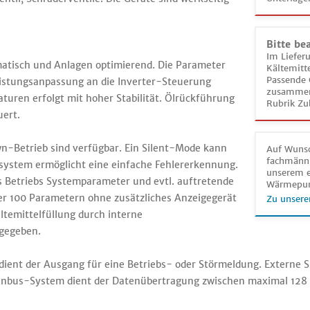
Bitte be
Im Liefer
matisch und Anlagen optimierend. Die Parameter
Kältemitt
Passende 
istungsanpassung an die Inverter-Steuerung
zusammeng
uren erfolgt mit hoher Stabilität. Ölrückführung
Rubrik Zu
ert.
-Betrieb sind verfügbar. Ein Silent-Mode kann
Auf Wunsc
fachmänni
sesystem ermöglicht eine einfache Fehlererkennung.
unserem e
es Betriebs Systemparameter und evtl. auftretende
Wärmepu
er 100 Parametern ohne zusätzliches Anzeigegerät
Zu unsere
ltemittelfüllung durch interne
 gegeben.
dient der Ausgang für eine Betriebs- oder Störmeldung. Externe S
tenbus-System dient der Datenübertragung zwischen maximal 128