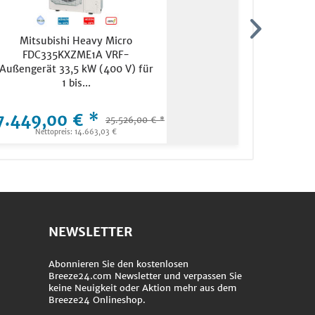
Mitsubishi Heavy Micro
Mitsub
FDC335KXZME1A VRF-
P200YKM4
Außengerät 33,5 kW (400 V) für
22,4 k
1 bis...
7.449,00 € *
6.399,
25.526,00 € *
Nettopreis: 14.663,03 €
Ne
NEWSLETTER
Abonnieren Sie den kostenlosen
Breeze24.com Newsletter und verpassen Sie
keine Neuigkeit oder Aktion mehr aus dem
Breeze24 Onlineshop.