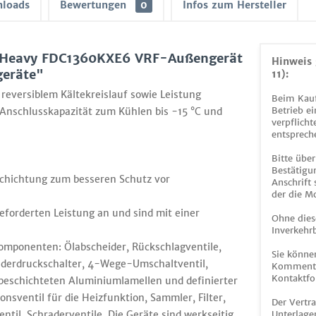
loads
Bewertungen
0
Infos zum Hersteller
i Heavy FDC1360KXE6 VRF-Außengerät
Hinweis 
geräte"
11):
eversiblem Kältekreislauf sowie Leistung
Beim Kauf
Betrieb ei
 Anschlusskapazität zum Kühlen bis -15 °C und
verpflicht
entsprech
Bitte über
Bestätigun
chichtung zum besseren Schutz vor
Anschrift
der die M
geforderten Leistung an und sind mit einer
Ohne dies
Inverkehrb
Komponenten: Ölabscheider, Rückschlagventile,
Sie könne
derdruckschalter, 4-Wege-Umschaltventil,
Kommentar
Kontaktfo
 beschichteten Aluminiumlamellen und definierter
onsventil für die Heizfunktion, Sammler, Filter,
Der Vertr
ntil, Schraderventile. Die Geräte sind werkseitig
Unterlage