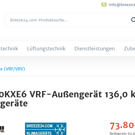
info@breeze
technik
Lüftungstechnik
Dienstleistungen
Zub
e (VRF/VRV)
60KXE6 VRF-Außengerät 136,0 
ngeräte
73.80
Nettopreis: 62.