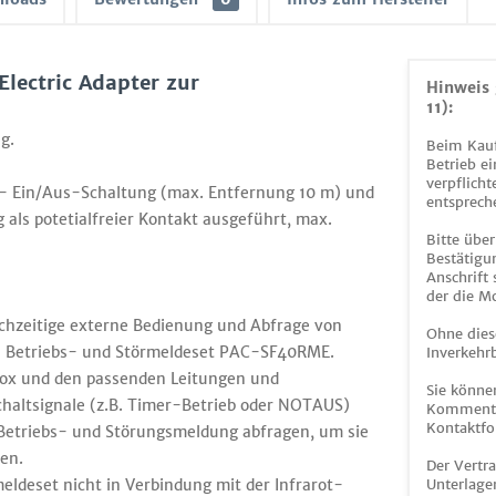
lectric Adapter zur
Hinweis 
11):
g.
Beim Kauf
Betrieb ei
verpflicht
n- Ein/Aus-Schaltung (max. Entfernung 10 m) und
entsprech
ls potetialfreier Kontakt ausgeführt, max.
Bitte über
Bestätigun
Anschrift
der die M
eichzeitige externe Bedienung und Abfrage von
Ohne dies
e Betriebs- und Störmeldeset PAC-SF40RME.
Inverkehrb
box und den passenden Leitungen und
Sie könne
haltsignale (z.B. Timer-Betrieb oder NOTAUS)
Kommentar
Kontaktfo
Betriebs- und Störungsmeldung abfragen, um sie
sen.
Der Vertr
meldeset nicht in Verbindung mit der Infrarot-
Unterlage