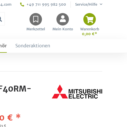
24.com
+49 711 995 982 500
Service/Hilfe
Merkzettel
Mein Konto
Warenkorb
0,00 €*
hör
Sonderaktionen
-SF40RM-
0 € *
,03 €