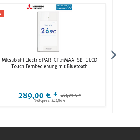
Mitsubishi Electric PAR-CT01MAA-SB-E LCD
Mitsu
Touch Fernbedienung mit Bluetooth
Wandge
M60KAL2 
289,00 € *
3.699,
461,00 € *
Nettopreis: 242,86 €
Ne