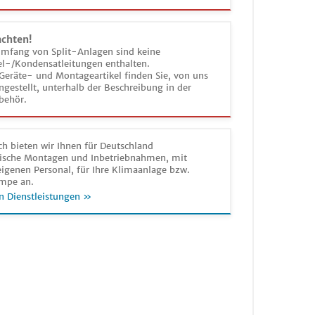
achten!
umfang von Split-Anlagen sind keine
el-/Kondensatleitungen enthalten.
Geräte- und Montageartikel finden Sie, von uns
estellt, unterhalb der Beschreibung in der
behör.
h bieten wir Ihnen für Deutschland
sche Montagen und Inbetriebnahmen, mit
igenen Personal, für Ihre Klimaanlage bzw.
mpe an.
n Dienstleistungen »