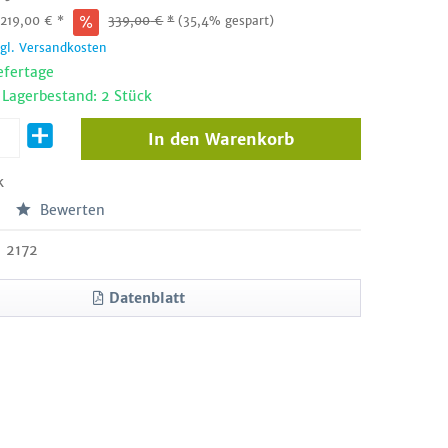
:
219,00
€
*
339,00
€
*
(35,4% gespart)
zgl. Versandkosten
efertage
 Lagerbestand: 2 Stück
In den
Warenkorb
k
Bewerten
2172
Datenblatt