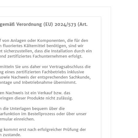
gemäß Verordnung (EU) 2024/573 (Art.
 von Anlagen oder Komponenten, die für den
n fluoriertes Kältemittel benötigen, sind wir
et sicherzustellen, dass die Installation durch ein
end zertifiziertes Fachunternehmen erfolgt.
mitteln Sie uns daher vor Vertragsabschluss die
g eines zertifizierten Fachbetriebs inklusive
 sowie Nachweis der entsprechenden Sachkunde,
ontage und Inbetriebnahme übernimmt.
en Nachweis ist ein Verkauf bzw. das
ringen dieser Produkte nicht zulässig.
n die Unterlagen bequem über die
funktion im Bestellprozess oder über unser
rmular einreichen.
ag kommt erst nach erfolgreicher Prüfung der
n zustande.