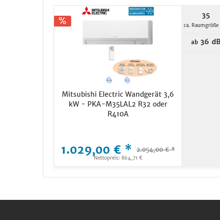
35
ca. Raumgröße
36 d
ab
Mitsubishi Electric Wandgerät 3,6
kW - PKA-M35LAL2 R32 oder
R410A
1.029,00 € *
2.054,00 € *
Nettopreis: 864,71 €