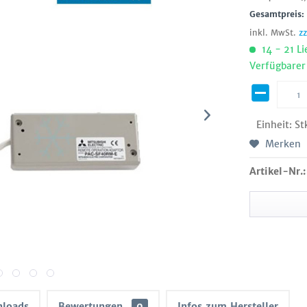
Gesamtpreis
inkl. MwSt.
z
14 - 21 Li
Verfügbarer
Einheit:
St
Merken
Artikel-Nr.:
loads
Bewertungen
0
Infos zum Hersteller