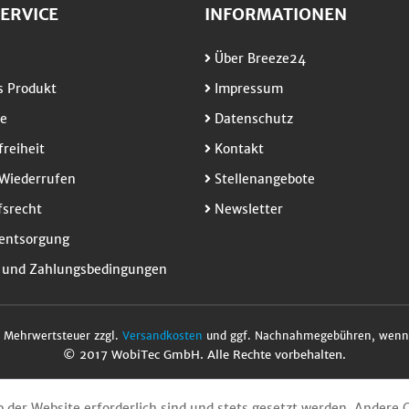
ERVICE
INFORMATIONEN
Über Breeze24
 Produkt
Impressum
e
Datenschutz
freiheit
Kontakt
Wiederrufen
Stellenangebote
srecht
Newsletter
entsorgung
 und Zahlungsbedingungen
l. Mehrwertsteuer zzgl.
Versandkosten
und ggf. Nachnahmegebühren, wenn 
© 2017 WobiTec GmbH. Alle Rechte vorbehalten.
b der Website erforderlich sind und stets gesetzt werden. Andere 