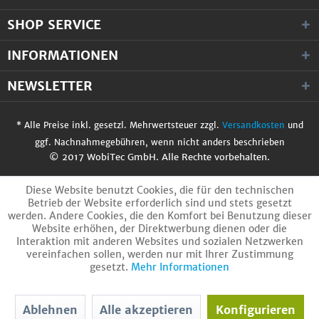
SHOP SERVICE
INFORMATIONEN
NEWSLETTER
* Alle Preise inkl. gesetzl. Mehrwertsteuer zzgl.
Versandkosten
und
ggf. Nachnahmegebühren, wenn nicht anders beschrieben
© 2017 WobiTec GmbH. Alle Rechte vorbehalten.
Diese Website benutzt Cookies, die für den technischen
Betrieb der Website erforderlich sind und stets gesetzt
werden. Andere Cookies, die den Komfort bei Benutzung dieser
Website erhöhen, der Direktwerbung dienen oder die
Interaktion mit anderen Websites und sozialen Netzwerken
vereinfachen sollen, werden nur mit Ihrer Zustimmung
gesetzt.
Mehr Informationen
Ablehnen
Alle akzeptieren
Konfigurieren