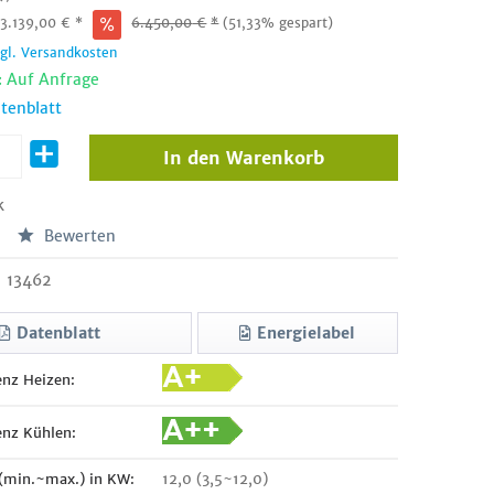
:
3.139,00
€
*
6.450,00
€
*
(51,33% gespart)
zgl. Versandkosten
: Auf Anfrage
tenblatt
In den
Warenkorb
k
Bewerten
13462
Datenblatt
Energielabel
enz Heizen:
enz Kühlen:
 (min.~max.) in KW:
12,0 (3,5~12,0)