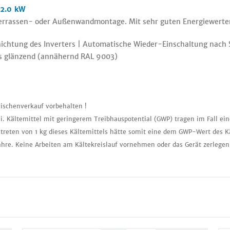
12.0 kW
Terrassen- oder Außenwandmontage. Mit sehr guten Energiewerte
hichtung des Inverters | Automatische Wieder-Einschaltung nach
iss glänzend (annähernd RAL 9003)
ischenverkauf vorbehalten !
i. Kältemittel mit geringerem Treibhauspotential (GWP) tragen im Fall ei
treten von 1 kg dieses Kältemittels hätte somit eine dem GWP-Wert des K
ahre. Keine Arbeiten am Kältekreislauf vornehmen oder das Gerät zerlegen