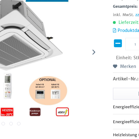
Gesamtpreis
inkl. MwSt.
z
Lieferzeit
Produktda
Einheit:
St
Merken
Artikel-Nr.:
Energieeffizi
Energieeffizi
Heizleistung