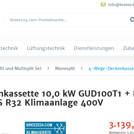
info@breeze
technik
Lüftungstechnik
Dienstleistungen
Zub
it und Multisplit Set
Monosplit
4-Wege-Deckenkasse
kassette 10,0 kW GUD100T1 +
 R32 Klimaanlage 400V
3.139
Nettopreis: 2.6