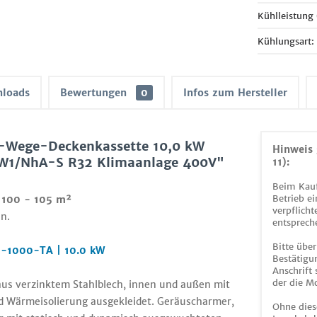
Kühlleistung
Kühlungsart:
loads
Bewertungen
0
Infos zum Hersteller
4-Wege-Deckenkassette 10,0 kW
Hinweis 
W1/NhA-S R32 Klimaanlage 400V"
11):
Beim Kauf
Betrieb ei
 100 - 105 m²
verpflicht
n.
entsprech
Bitte über
D-1000-TA | 10.0 kW
Bestätigun
Anschrift
der die M
us verzinktem Stahlblech, innen und außen mit
nd Wärmeisolierung ausgekleidet. Geräuscharmer,
Ohne dies