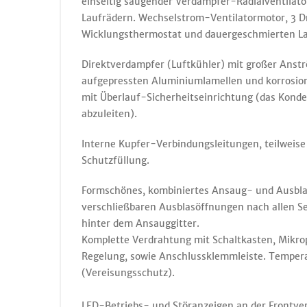
einseitig saugender Verdampfer-Radialventilat
Laufrädern. Wechselstrom-Ventilatormotor, 3 D
Wicklungsthermostat und dauergeschmierten L
Direktverdampfer (Luftkühler) mit großer Anstr
aufgepressten Aluminiumlamellen und korrosio
mit Überlauf-Sicherheitseinrichtung (das Konde
abzuleiten).
Interne Kupfer-Verbindungsleitungen, teilweise 
Schutzfüllung.
Formschönes, kombiniertes Ansaug- und Ausblas
verschließbaren Ausblasöffnungen nach allen S
hinter dem Ansauggitter.
Komplette Verdrahtung mit Schaltkasten, Mikr
Regelung, sowie Anschlussklemmleiste. Tempera
(Vereisungsschutz).
LED-Betriebs- und Störanzeigen an der Frontverk