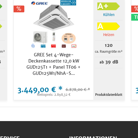
Kühlen
T
Heizen
120
 m²
ca. Raumgröße m²
GREE Set 4-Wege-
Deckenkassette 12,0 kW
B
39 dB
ab
GUD125T1 + Panel TF06 +
GUD125W1/NhA-S...
3.449,00 € *
6.878,00 € *
Nettopreis: 2.898,32 €
Produktdatenblatt