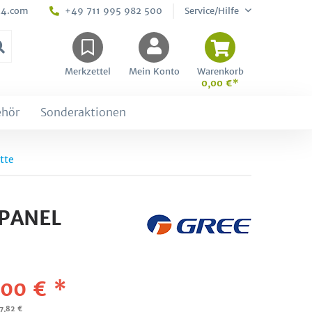
24.com
+49 711 995 982 500
Service/Hilfe
Merkzettel
Mein Konto
Warenkorb
0,00 €*
ehör
Sonderaktionen
tte
 PANEL
,00 € *
37,82 €