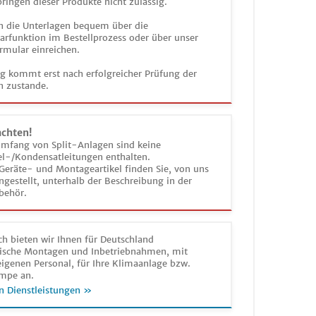
ringen dieser Produkte nicht zulässig.
n die Unterlagen bequem über die
funktion im Bestellprozess oder über unser
rmular einreichen.
ag kommt erst nach erfolgreicher Prüfung der
n zustande.
achten!
umfang von Split-Anlagen sind keine
el-/Kondensatleitungen enthalten.
Geräte- und Montageartikel finden Sie, von uns
estellt, unterhalb der Beschreibung in der
behör.
h bieten wir Ihnen für Deutschland
sche Montagen und Inbetriebnahmen, mit
igenen Personal, für Ihre Klimaanlage bzw.
mpe an.
n Dienstleistungen »