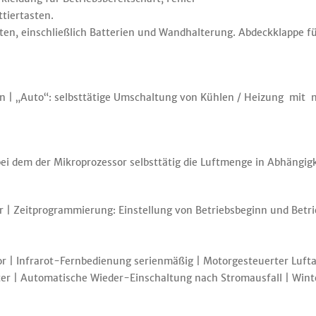
tiertasten.
en, einschließlich Batterien und Wandhalterung. Abdeckklappe fü
n | „Auto“: selbsttätige Umschaltung von Kühlen / Heizung mit n
bei dem der Mikroprozessor selbsttätig die Luftmenge in Abhängi
| Zeitprogrammierung: Einstellung von Betriebsbeginn und Betr
sor | Infrarot-Fernbedienung serienmäßig | Motorgesteuerter Luf
r | Automatische Wieder-Einschaltung nach Stromausfall | Winter