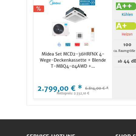
Kühlen
Heizen
100
ca. Raumgröße
Midea Set MCD2-36HRFNX 4-
Wege-Deckenkassette + Blende
44 d
ab
T-MBQ4-04AWD +...
2.799,00 € *
6.814,00 € *
Nettopreis: 2.352,10 €