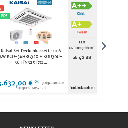
Kühlen
IPP!
TIPP!
Heizen
110
ca. Raumgröße m²
Kaisai Set Deckenkassette 10,6
Mitsu
kW KCD-36HRG32X + KOD30U-
Wandgerä
40 dB
ab
36HFN32X R32...
+ MUZ
3.632,00 € *
1.699,
7.830,00 € *
Nettopreis: 3.052,10 €
Produktdatenblatt
Ne