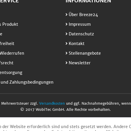
ERVICE
INFORMATIONEN
Über Breeze24
 Produkt
Impressum
e
Datenschutz
freiheit
Kontakt
Wiederrufen
Stellenangebote
srecht
Newsletter
entsorgung
 und Zahlungsbedingungen
l. Mehrwertsteuer zzgl.
Versandkosten
und ggf. Nachnahmegebühren, wenn 
© 2017 WobiTec GmbH. Alle Rechte vorbehalten.
b der Website erforderlich sind und stets gesetzt werden. Andere 