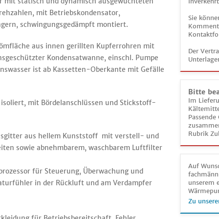
or mit statisch und dynamisch ausgewuchteten
Inverkehrb
rehzahlen, mit Betriebskondensator,
Sie könne
agern, schwingungsgedämpft montiert.
Kommentar
Kontaktfo
ömfläche aus innen gerillten Kupferrohren mit
Der Vertr
nsgeschützter Kondensatwanne, einschl. Pumpe
Unterlage
nswasser ist ab Kassetten-Oberkante mit Gefälle
Bitte be
Im Liefer
isoliert, mit Bördelanschlüssen und Stickstoff-
Kältemitt
Passende 
zusammeng
Rubrik Zu
gitter aus hellem Kunststoff mit verstell- und
eiten sowie abnehmbarem, waschbarem Luftfilter
Auf Wunsc
oprozessor für Steuerung, Überwachung und
fachmänni
turfühler in der Rückluft und am Verdampfer
unserem e
Wärmepu
Zu unsere
leidung für Betriebsbereitschaft, Fehler