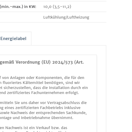
 (min.~max.) in KW:
10,0 (3,5~11,2)
Luftkühlung/Luftheizung
Energielabel
gemäß Verordnung (EU) 2024/573 (Art.
 von Anlagen oder Komponenten, die für den
n fluoriertes Kältemittel benötigen, sind wir
et sicherzustellen, dass die Installation durch ein
end zertifiziertes Fachunternehmen erfolgt.
mitteln Sie uns daher vor Vertragsabschluss die
g eines zertifizierten Fachbetriebs inklusive
 sowie Nachweis der entsprechenden Sachkunde,
ontage und Inbetriebnahme übernimmt.
en Nachweis ist ein Verkauf bzw. das