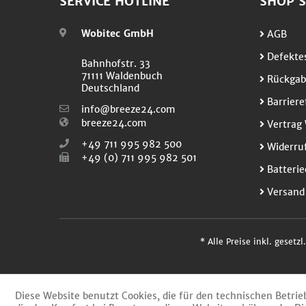
SERVICE HOTLINE
SHOP S
Wobitec GmbH
AGB
Defektes
Bahnhofstr. 33
71111 Waldenbuch
Rückgab
Deutschland
Barriere
info@breeze24.com
breeze24.com
Vertrag 
+49 711 995 982 500
Widerruf
+49 (0) 711 995 982 501
Batterie
Versand
* Alle Preise inkl. gesetz
Diese Website benutzt Cookies, die für den technischen Betrie