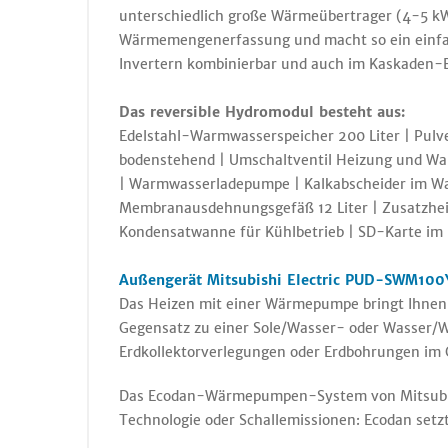
unterschiedlich große Wärmeübertrager (4-5 kW
Wärmemengenerfassung und macht so ein einfac
Invertern kombinierbar und auch im Kaskaden-B
Das reversible Hydromodul besteht aus:
Edelstahl-Warmwasserspeicher 200 Liter | Pulv
bodenstehend | Umschaltventil Heizung und W
| Warmwasserladepumpe | Kalkabscheider im Wa
Membranausdehnungsgefäß 12 Liter | Zusatzheiz
Kondensatwanne für Kühlbetrieb | SD-Karte im
Außengerät
Mitsubishi Electric PUD-SWM100
Das Heizen mit einer Wärmepumpe bringt Ihnen u
Gegensatz zu einer Sole/Wasser- oder Wasser/W
Erdkollektorverlegungen oder Erdbohrungen im
Das Ecodan-Wärmepumpen-System von Mitsubishi 
Technologie oder Schallemissionen: Ecodan setz