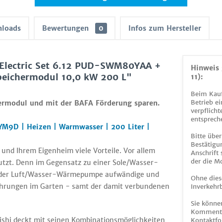
loads
Bewertungen
0
Infos zum Hersteller
 Electric Set 6.12 PUD-SWM80YAA +
Hinweis 
ichermodul 10,0 kW 200 L"
11):
Beim Kauf
Betrieb ei
ermodul und mit der BAFA Förderung sparen.
verpflicht
entsprech
YM9D | Heizen | Warmwasser | 200 Liter
|
Bitte über
Bestätigun
nd Ihrem Eigenheim viele Vorteile. Vor allem
Anschrift
der die M
utzt. Denn im Gegensatz zu einer Sole/Wasser-
r der Luft/Wasser-Wärmepumpe aufwändige und
Ohne dies
bohrungen im Garten - samt der damit verbundenen
Inverkehrb
Sie könne
Kommentar
i deckt mit seinen Kombinationsmöglichkeiten
Kontaktfo