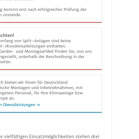
ag kommt erst nach erfolgreicher Prüfung der
n zustande.
achten!
umfang von Split-Anlagen sind keine
el-/Kondensatleitungen enthalten.
Geräte- und Montageartikel finden Sie, von uns
estellt, unterhalb der Beschreibung in der
behör.
h bieten wir Ihnen für Deutschland
sche Montagen und Inbetriebnahmen, mit
igenen Personal, für Ihre Klimaanlage bzw.
mpe an.
n Dienstleistungen »
 vielfältigen Einsatzmöglichkeiten stehen drei