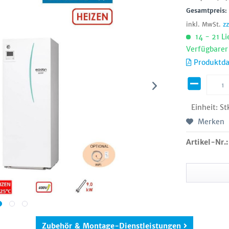
Gesamtpreis
inkl. MwSt.
z
14 - 21 Li
Verfügbarer
Produktda
Einheit:
St
Merken
Artikel-Nr.:
Zubehör & Montage-Dienstleistungen