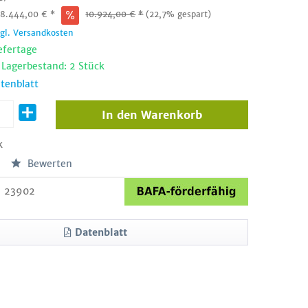
:
8.444,00
€
*
10.924,00
€
*
(22,7% gespart)
zgl. Versandkosten
efertage
 Lagerbestand: 2 Stück
tenblatt
In den
Warenkorb
k
Bewerten
23902
Datenblatt