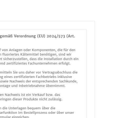
gemäß Verordnung (EU) 2024/573 (Art.
 von Anlagen oder Komponenten, die für den
n fluoriertes Kältemittel benötigen, sind wir
et sicherzustellen, dass die Installation durch ein
end zertifiziertes Fachunternehmen erfolgt.
mitteln Sie uns daher vor Vertragsabschluss die
g eines zertifizierten Fachbetriebs inklusive
 sowie Nachweis der entsprechenden Sachkunde,
ontage und Inbetriebnahme übernimmt.
en Nachweis ist ein Verkauf bzw. das
ringen dieser Produkte nicht zulässig.
n die Unterlagen bequem über die
funktion im Bestellprozess oder über unser
rmular einreichen.