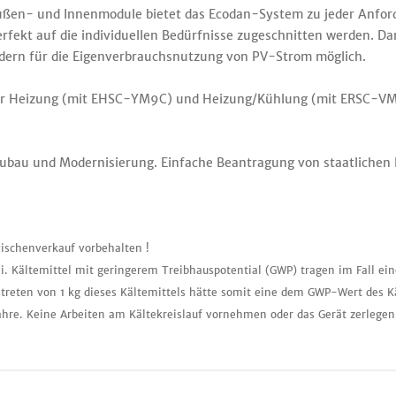
ußen- und Innenmodule bietet das Ecodan-System zu jeder Anfor
fekt auf die individuellen Bedürfnisse zugeschnitten werden. Da
ldern für die Eigenverbrauchsnutzung von PV-Strom möglich.
r Heizung (mit EHSC-YM9C) und Heizung/Kühlung (mit ERSC-VM
eubau und Modernisierung. Einfache Beantragung von staatlichen
ischenverkauf vorbehalten !
i. Kältemittel mit geringerem Treibhauspotential (GWP) tragen im Fall ei
treten von 1 kg dieses Kältemittels hätte somit eine dem GWP-Wert des K
ahre. Keine Arbeiten am Kältekreislauf vornehmen oder das Gerät zerlegen