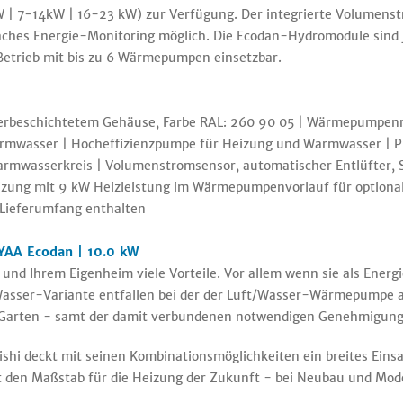
 | 7-14kW | 16-23 kW) zur Verfügung. Der integrierte Volumenst
hes Energie-Monitoring möglich. Die Ecodan-Hydromodule sind 
etrieb mit bis zu 6 Wärmepumpen einsetzbar.
erbeschichtetem Gehäuse, Farbe RAL: 260 90 05 | Wärmepumpenreg
armwasser | Hocheffizienzpumpe für Heizung und Warmwasser | 
rmwasserkreis | Volumenstromsensor, automatischer Entlüfter, S
ung mit 9 kW Heizleistung im Wärmepumpenvorlauf für optionalen
 Lieferumfang enthalten
YAA Ecodan | 10.0 kW
nd Ihrem Eigenheim viele Vorteile. Vor allem wenn sie als Energ
asser-Variante entfallen bei der der Luft/Wasser-Wärmepumpe a
 Garten - samt der damit verbundenen notwendigen Genehmigung
deckt mit seinen Kombinationsmöglichkeiten ein breites Einsat
t den Maßstab für die Heizung der Zukunft - bei Neubau und Mod