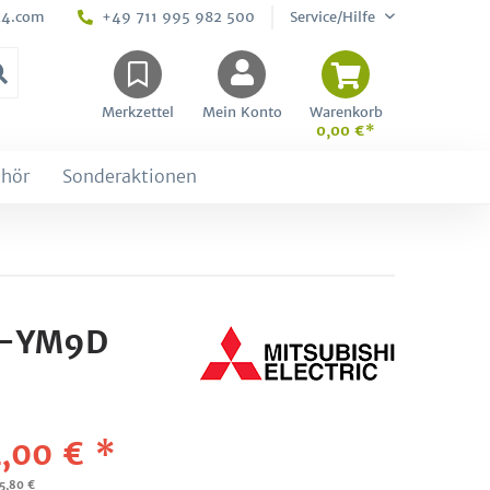
24.com
+49 711 995 982 500
Service/Hilfe
Merkzettel
Mein Konto
Warenkorb
0,00 €*
hör
Sonderaktionen
0D-YM9D
,00 € *
95,80 €