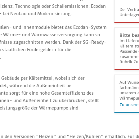
fizienz, Technologie oder Schallemissionen: Ecodan
Der Vertr
 - bei Neubau und Modernisierung.
Unterlage
ußen- und Innenmodule bietet das Ecodan-System
 Die Wärme- und Warmwasserversorgung kann so
Bitte be
Im Liefer
dürfnisse zugeschnitten werden. Dank der SG-Ready-
Kältemitt
 staatlichen Fördergeldern für die
Passende 
zusammeng
.
Rubrik Zu
 Gebäude per Kältemittel, wobei sich der
Auf Wunsc
det, während die Außeneinheit per
fachmänni
iante sorgt für eine hohe Gesamteffizienz des
unserem e
Wärmepu
nnen- und Außeneinheit zu überbrücken, stellt
Zu unsere
h Leistungsgröße der Wärmepumpe sind
n den Versionen "Heizen" und "Heizen/Kühlen" erhältlich. Für die