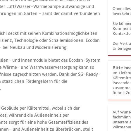
r der Luft/Wasser-Wärmepumpe aufwändige und
Ohne dies
bohrungen im Garten - samt der damit verbundenen
Inverkehrb
Sie könne
Kommentar
i deckt mit seinen Kombinationsmöglichkeiten
Kontaktfo
fizienz, Technologie oder Schallemissionen: Ecodan
Der Vertr
 - bei Neubau und Modernisierung.
Unterlage
ußen- und Innenmodule bietet das Ecodan-System
 Die Wärme- und Warmwasserversorgung kann so
Bitte be
Im Liefer
dürfnisse zugeschnitten werden. Dank der SG-Ready-
Kältemitt
 staatlichen Fördergeldern für die
Passende 
zusammeng
.
Rubrik Zu
 Gebäude per Kältemittel, wobei sich der
Auf Wunsc
det, während die Außeneinheit per
fachmänni
iante sorgt für eine hohe Gesamteffizienz des
unserem e
Wärmepu
nnen- und Außeneinheit zu überbrücken, stellt