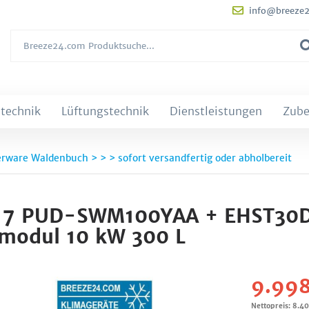
info@breeze
technik
Lüftungstechnik
Dienstleistungen
Zube
rware Waldenbuch > > > sofort versandfertig oder abholbereit
t 6.17 PUD-SWM100YAA + EHST3
modul 10 kW 300 L
9.998
Nettopreis: 8.4