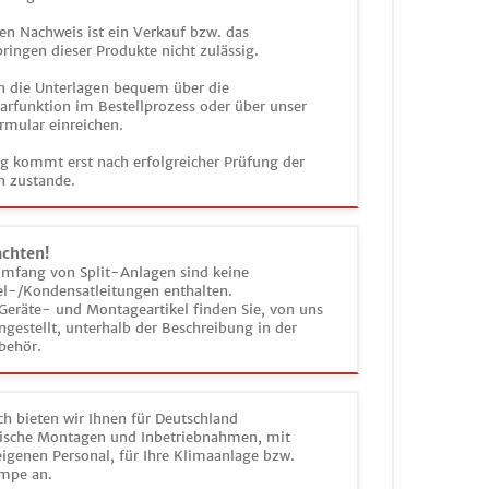
en Nachweis ist ein Verkauf bzw. das
ringen dieser Produkte nicht zulässig.
n die Unterlagen bequem über die
funktion im Bestellprozess oder über unser
rmular einreichen.
ag kommt erst nach erfolgreicher Prüfung der
n zustande.
achten!
umfang von Split-Anlagen sind keine
el-/Kondensatleitungen enthalten.
Geräte- und Montageartikel finden Sie, von uns
estellt, unterhalb der Beschreibung in der
behör.
h bieten wir Ihnen für Deutschland
sche Montagen und Inbetriebnahmen, mit
igenen Personal, für Ihre Klimaanlage bzw.
mpe an.