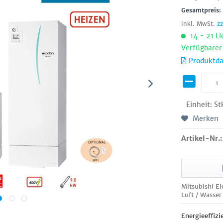
Gesamtpreis
inkl. MwSt.
z
14 - 21 Li
Verfügbarer
Produktda
Einheit:
St
Merken
Artikel-Nr.:
Mitsubishi 
Luft / Wasse
Energieeffizi