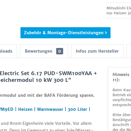
Mitsubishi 
nur Heizen 3
Zubehör & Montage-Dienstleistungen
loads
Bewertungen
0
Infos zum Hersteller
 Electric Set 6.17 PUD-SWM100YAA +
Hinweis 
ichermodul 10 kW 300 L"
11):
Beim Kauf
Betrieb ei
hermodul und mit der BAFA Förderung sparen.
verpflicht
entsprech
YM9ED | Heizen | Warmwasser | 300 Liter
|
Bitte über
Bestätigun
nd Ihrem Eigenheim viele Vorteile. Vor allem
Anschrift
der die M
utzt. Denn im Gegensatz zu einer Sole/Wasser-