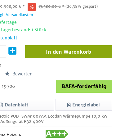
:
9.998,00
€
*
13.580,00
€
*
(26,38% gespart)
zgl. Versandkosten
efertage
 Lagerbestand: 1 Stück
tenblatt
In den
Warenkorb
k
Bewerten
19706
Datenblatt
Energielabel
Electric PUD-SWM100YAA Ecodan Wärmepumpe 10,0 kW
r Außengerät R32 400V
enz Heizen: