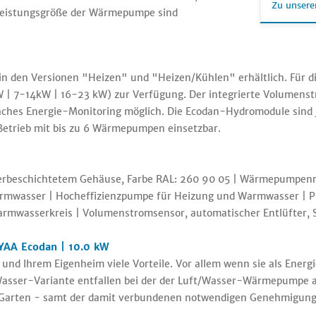
Zu unsere
h Leistungsgröße der Wärmepumpe sind
n den Versionen "Heizen" und "Heizen/Kühlen" erhältlich. Für die
 | 7-14kW | 16-23 kW) zur Verfügung. Der integrierte Volumenst
hes Energie-Monitoring möglich. Die Ecodan-Hydromodule sind 
etrieb mit bis zu 6 Wärmepumpen einsetzbar.
erbeschichtetem Gehäuse, Farbe RAL: 260 90 05 | Wärmepumpenreg
armwasser | Hocheffizienzpumpe für Heizung und Warmwasser | 
rmwasserkreis | Volumenstromsensor, automatischer Entlüfter, S
YAA Ecodan | 10.0 kW
nd Ihrem Eigenheim viele Vorteile. Vor allem wenn sie als Energ
asser-Variante entfallen bei der der Luft/Wasser-Wärmepumpe a
 Garten - samt der damit verbundenen notwendigen Genehmigung