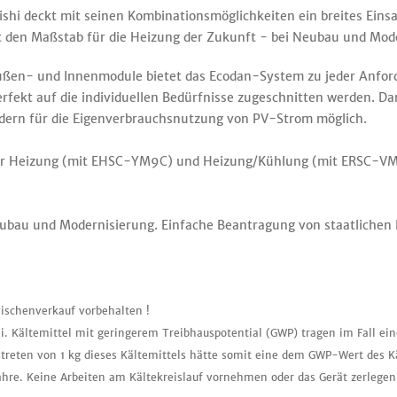
deckt mit seinen Kombinationsmöglichkeiten ein breites Einsat
t den Maßstab für die Heizung der Zukunft - bei Neubau und Mod
ußen- und Innenmodule bietet das Ecodan-System zu jeder Anfor
fekt auf die individuellen Bedürfnisse zugeschnitten werden. Da
ldern für die Eigenverbrauchsnutzung von PV-Strom möglich.
r Heizung (mit EHSC-YM9C) und Heizung/Kühlung (mit ERSC-VM
eubau und Modernisierung. Einfache Beantragung von staatlichen
ischenverkauf vorbehalten !
i. Kältemittel mit geringerem Treibhauspotential (GWP) tragen im Fall ei
treten von 1 kg dieses Kältemittels hätte somit eine dem GWP-Wert des K
ahre. Keine Arbeiten am Kältekreislauf vornehmen oder das Gerät zerlegen