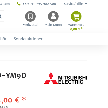
24.com
+49 711 995 982 500
Service/Hilfe
Merkzettel
Mein Konto
Warenkorb
0,00 €*
hör
Sonderaktionen
0D-YM9D
,00 € *
01,68 €