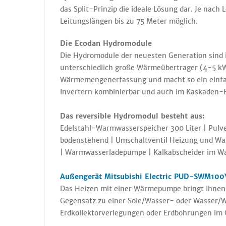
das Split-Prinzip die ideale Lösung dar. Je nac
Leitungslängen bis zu 75 Meter möglich.
Die Ecodan Hydromodule
Die Hydromodule der neuesten Generation sind i
unterschiedlich große Wärmeübertrager (4-5 kW
Wärmemengenerfassung und macht so ein einfac
Invertern kombinierbar und auch im Kaskaden-B
Das reversible Hydromodul besteht aus:
Edelstahl-Warmwasserspeicher 300 Liter | Pulv
bodenstehend | Umschaltventil Heizung und W
| Warmwasserladepumpe | Kalkabscheider im Wa
Außengerät
Mitsubishi Electric PUD-SWM100
Das Heizen mit einer Wärmepumpe bringt Ihnen u
Gegensatz zu einer Sole/Wasser- oder Wasser/W
Erdkollektorverlegungen oder Erdbohrungen im