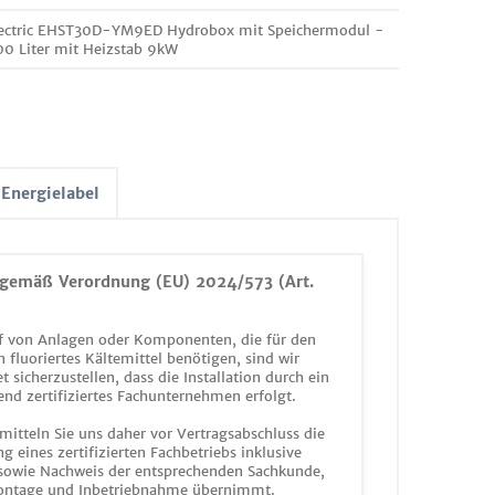
Electric EHST30D-YM9ED Hydrobox mit Speichermodul -
00 Liter mit Heizstab 9kW
Energielabel
gemäß Verordnung (EU) 2024/573 (Art.
 von Anlagen oder Komponenten, die für den
n fluoriertes Kältemittel benötigen, sind wir
et sicherzustellen, dass die Installation durch ein
end zertifiziertes Fachunternehmen erfolgt.
mitteln Sie uns daher vor Vertragsabschluss die
g eines zertifizierten Fachbetriebs inklusive
 sowie Nachweis der entsprechenden Sachkunde,
ontage und Inbetriebnahme übernimmt.