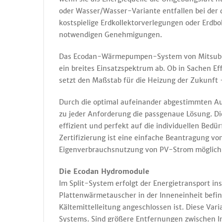
oder Wasser/Wasser-Variante entfallen bei de
kostspielige Erdkollektorverlegungen oder Erd
notwendigen Genehmigungen.
Das Ecodan-Wärmepumpen-System von Mitsubish
ein breites Einsatzspektrum ab. Ob in Sachen Ef
setzt den Maßstab für die Heizung der Zukunft
Durch die optimal aufeinander abgestimmten A
zu jeder Anforderung die passgenaue Lösung.
effizient und perfekt auf die individuellen Be
Zertifizierung ist eine einfache Beantragung von
Eigenverbrauchsnutzung von PV-Strom möglich
Die Ecodan Hydromodule
Im Split-System erfolgt der Energietransport ins
Plattenwärmetauscher in der Inneneinheit befin
Kältemittelleitung angeschlossen ist. Diese Var
Systems. Sind größere Entfernungen zwischen I