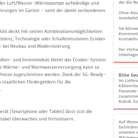
der die M
r der Luft/Wasser-Wärmepumpe aufwändige und
bohrungen im Garten - samt der damit verbundenen
Ohne dies
Inverkehrb
Sie könne
i deckt mit seinen Kombinationsmöglichkeiten
Kommentar
fizienz, Technologie oder Schallemissionen: Ecodan
Kontaktfo
 - bei Neubau und Modernisierung.
Der Vertr
Unterlage
ußen- und Innenmodule bietet das Ecodan-System
 Die Wärme- und Warmwasserversorgung kann so
dürfnisse zugeschnitten werden. Dank der SG-Ready-
Bitte be
Im Liefer
 staatlichen Fördergeldern für die
Kältemitt
.
Passende 
zusammeng
Rubrik Zu
ät (Smartphone oder Tablet) lässt sich die
tabel überwachen und fernsteuern.
Auf Wunsc
fachmänni
unserem e
Wärmepu