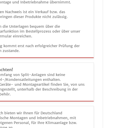
ontage und Inbetriebnahme übernimmt.
en Nachweis ist ein Verkauf bzw. das
ringen dieser Produkte nicht zulässig.
n die Unterlagen bequem über die
funktion im Bestellprozess oder über unser
rmular einreichen.
ag kommt erst nach erfolgreicher Prüfung der
n zustande.
achten!
umfang von Split-Anlagen sind keine
el-/Kondensatleitungen enthalten.
Geräte- und Montageartikel finden Sie, von uns
estellt, unterhalb der Beschreibung in der
behör.
h bieten wir Ihnen für Deutschland
sche Montagen und Inbetriebnahmen, mit
igenen Personal, für Ihre Klimaanlage bzw.
mpe an.