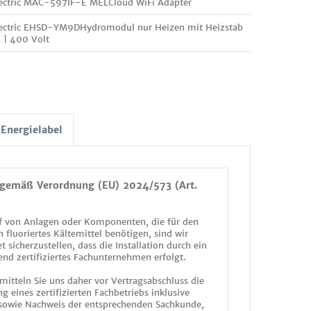
lectric MAC-597IF-E MELCloud WiFi Adapter
lectric EHSD-YM9DHydromodul nur Heizen mit Heizstab
i | 400 Volt
Energielabel
gemäß Verordnung (EU) 2024/573 (Art.
 von Anlagen oder Komponenten, die für den
n fluoriertes Kältemittel benötigen, sind wir
et sicherzustellen, dass die Installation durch ein
end zertifiziertes Fachunternehmen erfolgt.
mitteln Sie uns daher vor Vertragsabschluss die
g eines zertifizierten Fachbetriebs inklusive
 sowie Nachweis der entsprechenden Sachkunde,