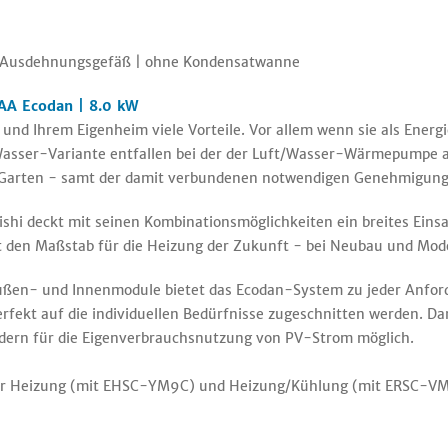
it Ausdehnungsgefäß | ohne Kondensatwanne
AA Ecodan | 8.0 kW
nd Ihrem Eigenheim viele Vorteile. Vor allem wenn sie als Energ
asser-Variante entfallen bei der der Luft/Wasser-Wärmepumpe a
 Garten - samt der damit verbundenen notwendigen Genehmigung
deckt mit seinen Kombinationsmöglichkeiten ein breites Einsat
t den Maßstab für die Heizung der Zukunft - bei Neubau und Mod
ußen- und Innenmodule bietet das Ecodan-System zu jeder Anfor
fekt auf die individuellen Bedürfnisse zugeschnitten werden. Da
ldern für die Eigenverbrauchsnutzung von PV-Strom möglich.
r Heizung (mit EHSC-YM9C) und Heizung/Kühlung (mit ERSC-VM