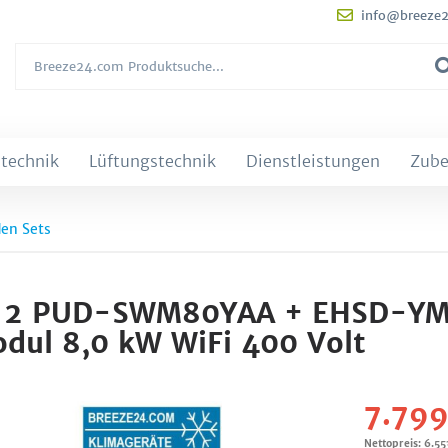
info@breeze
technik
Lüftungstechnik
Dienstleistungen
Zube
den Sets
t 2.12 PUD-SWM80YAA + EHSD-Y
ul 8,0 kW WiFi 400 Volt
7.799
Nettopreis: 6.55