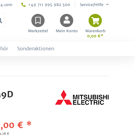
24.com
+49 711 995 982 500
Service/Hilfe
Merkzettel
Mein Konto
Warenkorb
0,00 €*
hör
Sonderaktionen
M9D
,00 € *
3,78 €