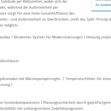
 Gebäude per Kältemittel, wobei sich der
Zu unsere
det, während die Außeneinheit per
iante sorgt für eine hohe Gesamteffizienz des
en- und Außeneinheit zu überbrücken, stellt das Split-Prinzip di
er möglich.
ubau | Bivalentes System für Modernisierungen | Heizung und/o
ilienhäuser
ydromodul mit Wärmepumpenregler | Temperaturfühler für einen 
assung |
mte Systemkomponenten | Planungssicherheit durch geprüfte/get
Flexibilität mit umfangreichem Zubehörprogramm