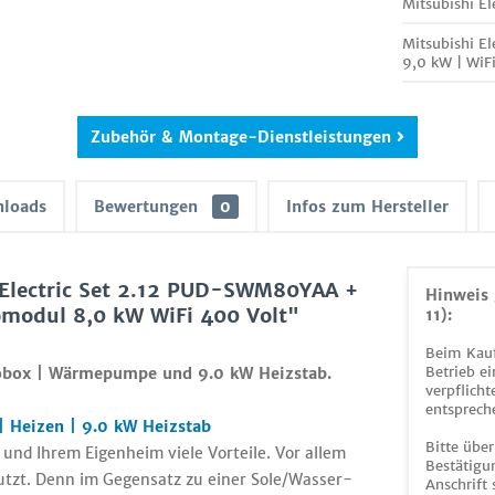
Mitsubishi E
Mitsubishi E
9,0 kW | WiF
Zubehör & Montage-Dienstleistungen
loads
Bewertungen
0
Infos zum Hersteller
 Electric Set 2.12 PUD-SWM80YAA +
Hinweis 
dul 8,0 kW WiFi 400 Volt"
11):
Beim Kauf
Betrieb ei
robox | Wärmepumpe und 9.0 kW Heizstab.
verpflicht
entsprech
| Heizen | 9.0 kW Heizstab
Bitte über
nd Ihrem Eigenheim viele Vorteile. Vor allem
Bestätigun
utzt. Denn im Gegensatz zu einer Sole/Wasser-
Anschrift