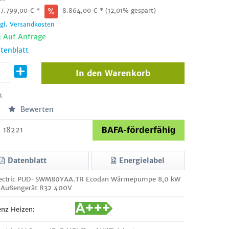
:
7.799,00
€
*
8.864,00
€
*
(12,01% gespart)
zgl. Versandkosten
: Auf Anfrage
tenblatt
In den
Warenkorb
k
Bewerten
18221
Datenblatt
Energielabel
Electric PUD-SWM80YAA.TR Ecodan Wärmepumpe 8,0 kW
r Außengerät R32 400V
enz Heizen: