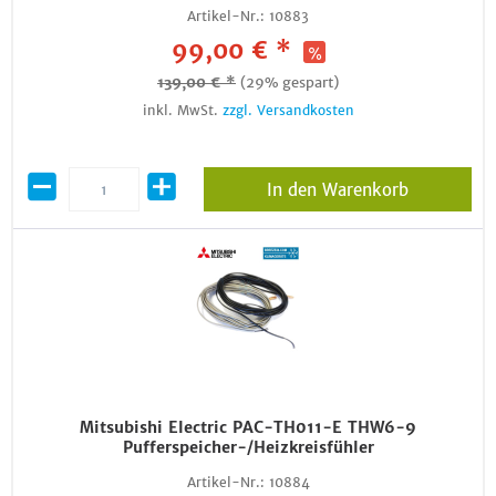
Artikel-Nr.:
10883
99,00 € *
139,00 € *
(29% gespart)
inkl. MwSt.
zzgl. Versandkosten
In den Warenkorb
Mitsubishi Electric PAC-TH011-E THW6-9
Pufferspeicher-/Heizkreisfühler
Artikel-Nr.:
10884