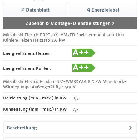
Datenblatt
Energielabel
Zubehör & Montage-Dienstleistungen
Mitsubishi Electric ERPT30X-VM2ED Speichermodul 300 Liter
Kühlen/Heizen Heizstab 2,0 kW
Energieeffizienz Heizen:
Energieeffizienz Kühlen:
Mitsubishi Electric Ecodan PUZ-WM85YAA 8,5 kW Monoblock-
Wärmepumpe Außengerät R32 400V
Heizleistung (min.~max.) in KW:
8,5
Kühlleistung (min.~max.) in KW:
7,5
Beschreibung