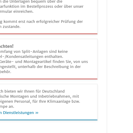
n die Unterlagen bequem über die
funktion im Bestellprozess oder über unser
rmular einreichen.
ag kommt erst nach erfolgreicher Prüfung der
n zustande.
achten!
umfang von Split-Anlagen sind keine
el-/Kondensatleitungen enthalten.
Geräte- und Montageartikel finden Sie, von uns
estellt, unterhalb der Beschreibung in der
behör.
h bieten wir Ihnen für Deutschland
sche Montagen und Inbetriebnahmen, mit
igenen Personal, für Ihre Klimaanlage bzw.
mpe an.
n Dienstleistungen »