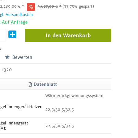
:
2.289,00
€
*
3.677,00
€
*
(37,75% gespart)
zgl. Versandkosten
: Auf Anfrage
In den
Warenkorb
k
Bewerten
1320
Datenblatt
Wärmerückgewinnungssystem
egel Innengerät Heizen
22,5/30,5/32,5
egel Innengerät
22,5/30,5/32,5
(A):