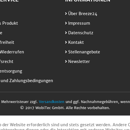
Über Breeze24
 Produkt
Impressum
e
Datenschutz
freiheit
Kontakt
Wiederrufen
Stellenangebote
srecht
Newsletter
entsorgung
 und Zahlungsbedingungen
l. Mehrwertsteuer zzgl.
Versandkosten
und ggf. Nachnahmegebühren, wenn 
© 2017 WobiTec GmbH. Alle Rechte vorbehalten.
b der Website erforderlich sind und stets gesetzt werden. Andere 