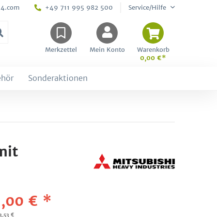
24.com
+49 711 995 982 500
Service/Hilfe
Merkzettel
Mein Konto
Warenkorb
0,00 €*
ehör
Sonderaktionen
mit
,00 € *
3,53 €