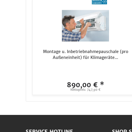
Montage u. Inbetriebnahmepauschale (pro
Außeneinheit) für Klimageräte...
890,00 € *
Nettopreis: 747,90 €
SERVICE HOTLINE
SHOP S