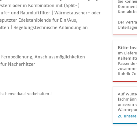
Sie könne
ystem oder in Kombination mit (Split-)
Kommentar
Kontaktfo
hluft- und Raumluftfilter | Wärmetauscher- oder
putzter Edelstahlblende für Ein/Aus,
Der Vertr
halten | Regelungstechnische Anbindung an
Unterlage
Bitte be
Im Liefer
r Fernbedienung, Anschlussmöglichkeiten
Kältemitt
Passende 
 für Nacherhitzer
zusammeng
Rubrik Zu
ischenverkauf vorbehalten !
Auf Wunsc
fachmänni
unserem e
Wärmepu
Zu unsere