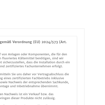
gemäß Verordnung (EU) 2024/573 (Art.
 von Anlagen oder Komponenten, die für den
n fluoriertes Kältemittel benötigen, sind wir
et sicherzustellen, dass die Installation durch ein
end zertifiziertes Fachunternehmen erfolgt.
mitteln Sie uns daher vor Vertragsabschluss die
g eines zertifizierten Fachbetriebs inklusive
 sowie Nachweis der entsprechenden Sachkunde,
ontage und Inbetriebnahme übernimmt.
en Nachweis ist ein Verkauf bzw. das
ringen dieser Produkte nicht zulässig.