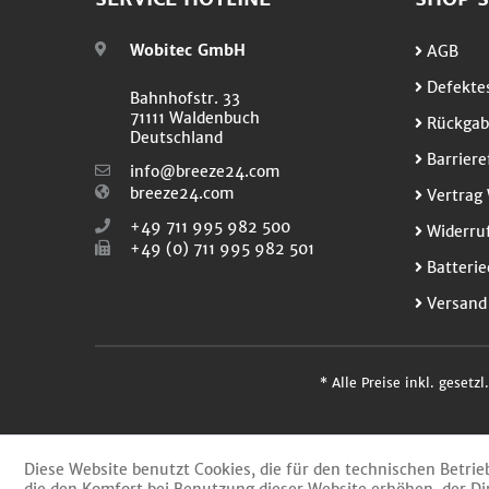
Wobitec GmbH
AGB
Defektes
Bahnhofstr. 33
71111 Waldenbuch
Rückgab
Deutschland
Barriere
info@breeze24.com
breeze24.com
Vertrag 
+49 711 995 982 500
Widerruf
+49 (0) 711 995 982 501
Batterie
Versand
* Alle Preise inkl. gesetz
Diese Website benutzt Cookies, die für den technischen Betrie