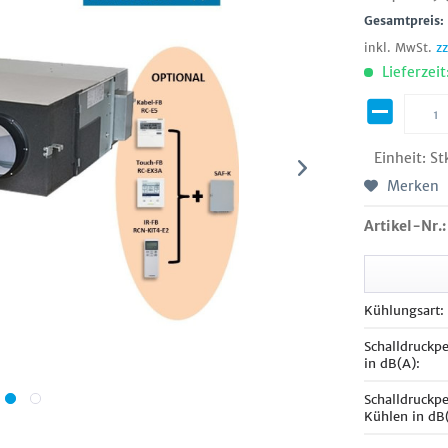
Gesamtpreis
inkl. MwSt.
z
Lieferzeit
Einheit:
St
Merken
Artikel-Nr.:
Kühlungsart:
Schalldruckp
in dB(A):
Schalldruckp
Kühlen in dB