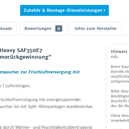
Zubehör & Montage-Dienstleistungen
loads
Bewertungen
0
Infos zum Hersteller
 Heavy SAF350E7
Hinweis 
rmerückgewinnung"
11):
Beim Kauf
Betrieb ei
auscher zur Frischluftversorgung mit
verpflicht
entsprech
 | Luftreinigen.
Bitte über
Bestätigun
rischluftversorgung mit energiesparender
Anschrift
der die M
her ist mit Split-Klimaanlagen kombinierbar.
Ohne dies
Inverkehrb
ng durch Wärme- und Feuchtigkeitsübertragung