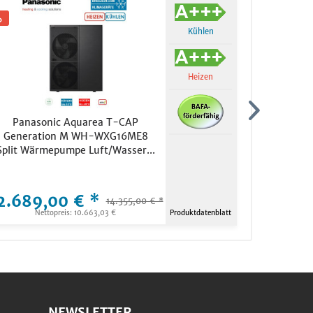
Kühlen
Heizen
Panasonic Aquarea T-CAP
Mitsubish
Generation M WH-WXG16ME8
E 
Split Wärmepumpe Luft/Wasser...
2.689,00 € *
1.169,
14.355,00 € *
Nettopreis: 10.663,03 €
Produktdatenblatt
N
NEWSLETTER