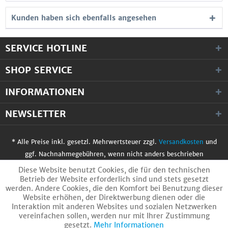
Kunden haben sich ebenfalls angesehen
SERVICE HOTLINE
SHOP SERVICE
INFORMATIONEN
NEWSLETTER
* Alle Preise inkl. gesetzl. Mehrwertsteuer zzgl.
Versandkosten
und
ggf. Nachnahmegebühren, wenn nicht anders beschrieben
© 2017 WobiTec GmbH. Alle Rechte vorbehalten.
Diese Website benutzt Cookies, die für den technischen
Betrieb der Website erforderlich sind und stets gesetzt
werden. Andere Cookies, die den Komfort bei Benutzung dieser
Website erhöhen, der Direktwerbung dienen oder die
Interaktion mit anderen Websites und sozialen Netzwerken
vereinfachen sollen, werden nur mit Ihrer Zustimmung
gesetzt.
Mehr Informationen