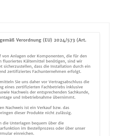
gemäß Verordnung (EU) 2024/573 (Art.
 von Anlagen oder Komponenten, die für den
n fluoriertes Kältemittel benötigen, sind wir
et sicherzustellen, dass die Installation durch ein
end zertifiziertes Fachunternehmen erfolgt.
mitteln Sie uns daher vor Vertragsabschluss die
g eines zertifizierten Fachbetriebs inklusive
 sowie Nachweis der entsprechenden Sachkunde,
ontage und Inbetriebnahme übernimmt.
en Nachweis ist ein Verkauf bzw. das
ringen dieser Produkte nicht zulässig.
n die Unterlagen bequem über die
funktion im Bestellprozess oder über unser
rmular einreichen.