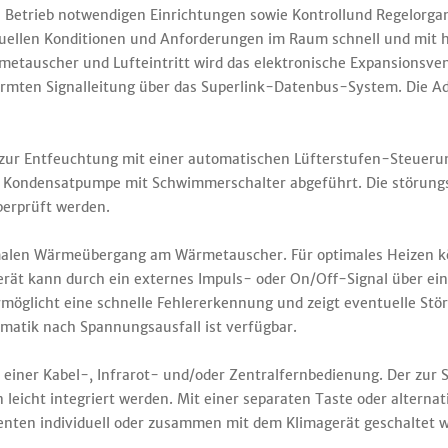
Betrieb notwendigen Einrichtungen sowie Kontrollund Regelorgane
tuellen Konditionen und Anforderungen im Raum schnell und mit ho
tauscher und Lufteintritt wird das elektronische Expansionsven
irmten Signalleitung über das Superlink-Datenbus-System. Die Adr
b zur Entfeuchtung mit einer automatischen Lüfterstufen-Steueru
 Kondensatpumpe mit Schwimmerschalter abgeführt. Die störungs
berprüft werden.
malen Wärmeübergang am Wärmetauscher. Für optimales Heizen kö
rät kann durch ein externes Impuls- oder On/Off-Signal über ein
rmöglicht eine schnelle Fehlererkennung und zeigt eventuelle St
matik nach Spannungsausfall ist verfügbar.
t einer Kabel-, Infrarot- und/oder Zentralfernbedienung. Der zur
 leicht integriert werden. Mit einer separaten Taste oder alterna
nten individuell oder zusammen mit dem Klimagerät geschaltet 