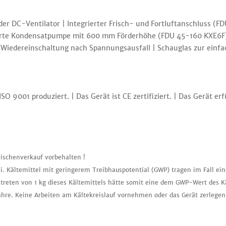
er DC-Ventilator | Integrierter Frisch- und Fortluftanschluss (F
rierte Kondensatpumpe mit 600 mm Förderhöhe (FDU 45-160 KXE6
Wiedereinschaltung nach Spannungsausfall | Schauglas zur einf
O 9001 produziert. | Das Gerät ist CE zertifiziert. | Das Gerät er
ischenverkauf vorbehalten !
i. Kältemittel mit geringerem Treibhauspotential (GWP) tragen im Fall ei
treten von 1 kg dieses Kältemittels hätte somit eine dem GWP-Wert des K
ahre. Keine Arbeiten am Kältekreislauf vornehmen oder das Gerät zerlegen