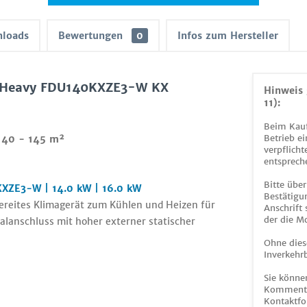
loads
Bewertungen
0
Infos zum Hersteller
i Heavy FDU140KXZE3-W KX
Hinweis 
11):
Beim Kauf
Betrieb ei
 140 - 145 m²
verpflicht
entsprech
Bitte über
KXZE3-W | 14.0 kW | 16.0 kW
Bestätigun
bereites Klimagerät zum Kühlen und Heizen für
Anschrift
der die M
alanschluss mit hoher externer statischer
Ohne dies
Inverkehrb
Sie könne
Kommentar
Kontaktfo