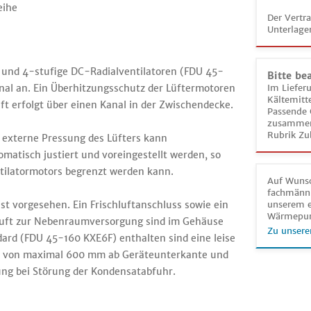
eihe
Der Vertr
Unterlage
 und 4-stufige DC-Radialventilatoren (FDU 45-
Bitte be
nal an. Ein Überhitzungsschutz der Lüftermotoren
Im Liefer
Kältemitt
Luft erfolgt über einen Kanal in der Zwischendecke.
Passende 
zusammeng
Rubrik Zu
 externe Pressung des Lüfters kann
atisch justiert und voreingestellt werden, so
tilatormotors begrenzt werden kann.
Auf Wunsc
fachmänni
st vorgesehen. Ein Frischluftanschluss sowie ein
unserem e
Wärmepu
e Luft zur Nebenraumversorgung sind im Gehäuse
Zu unsere
ard (FDU 45-160 KXE6F) enthalten sind eine leise
e von maximal 600 mm ab Geräteunterkante und
ung bei Störung der Kondensatabfuhr.