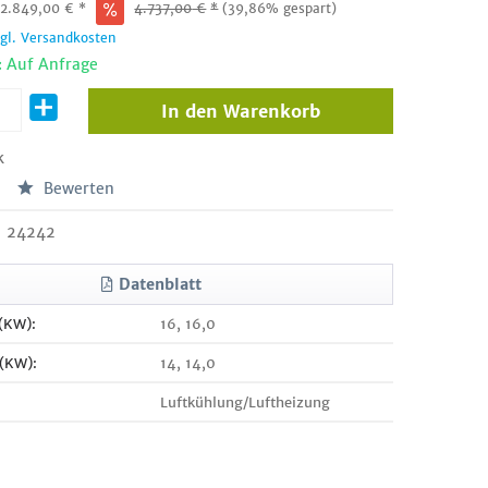
:
2.849,00
€
*
4.737,00
€
*
(39,86% gespart)
zgl. Versandkosten
: Auf Anfrage
In den
Warenkorb
k
Bewerten
24242
Datenblatt
 (KW):
16, 16,0
 (KW):
14, 14,0
Luftkühlung/Luftheizung