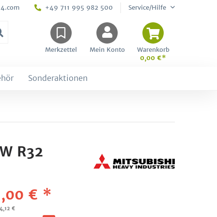
24.com
+49 711 995 982 500
Service/Hilfe
Merkzettel
Mein Konto
Warenkorb
0,00 €*
ehör
Sonderaktionen
kW R32
,00 € *
94,12 €