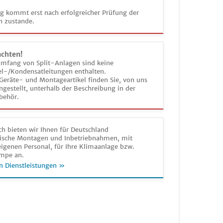
ag kommt erst nach erfolgreicher Prüfung der
n zustande.
achten!
umfang von Split-Anlagen sind keine
el-/Kondensatleitungen enthalten.
Geräte- und Montageartikel finden Sie, von uns
estellt, unterhalb der Beschreibung in der
behör.
h bieten wir Ihnen für Deutschland
sche Montagen und Inbetriebnahmen, mit
igenen Personal, für Ihre Klimaanlage bzw.
mpe an.
n Dienstleistungen »