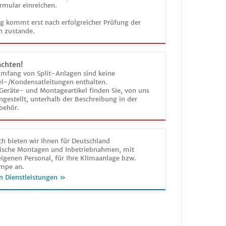
rmular einreichen.
ag kommt erst nach erfolgreicher Prüfung der
n zustande.
achten!
umfang von Split-Anlagen sind keine
el-/Kondensatleitungen enthalten.
Geräte- und Montageartikel finden Sie, von uns
estellt, unterhalb der Beschreibung in der
behör.
h bieten wir Ihnen für Deutschland
sche Montagen und Inbetriebnahmen, mit
igenen Personal, für Ihre Klimaanlage bzw.
mpe an.
n Dienstleistungen »