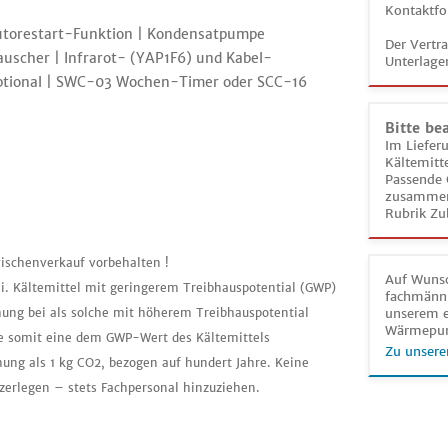
Kontaktfo
Autorestart-Funktion | Kondensatpumpe
Der Vertr
uscher | Infrarot- (YAP1F6) und Kabel-
Unterlage
ptional | SWC-03 Wochen-Timer oder SCC-16
Bitte be
Im Liefer
Kältemitt
Passende 
zusammeng
Rubrik Zu
ischenverkauf vorbehalten !
Auf Wunsc
ei. Kältemittel mit geringerem Treibhauspotential (GWP)
fachmänni
mung bei als solche mit höherem Treibhauspotential
unserem e
Wärmepu
tte somit eine dem GWP-Wert des Kältemittels
Zu unsere
ng als 1 kg CO2, bezogen auf hundert Jahre. Keine
zerlegen – stets Fachpersonal hinzuziehen.