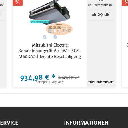
 m²
ca. Raumgröße m²
B
29 dB
ab
Mitsubishi Electric
Kanaleinbaugerät 6,1 kW - SEZ-
M60DA2 | leichte Beschädigung
934,98 € *
2.143,00 € *
Nettopreis: 785,70 €
Produktdatenblatt
ERVICE
INFORMATIONEN