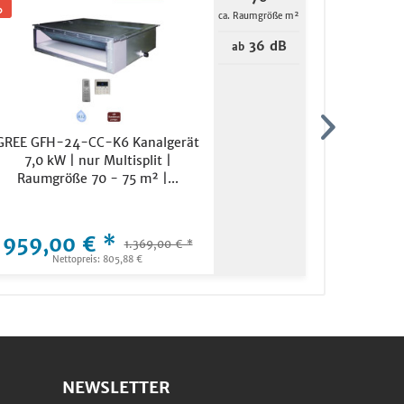
ca. Raumgröße m²
36 dB
ab
GREE GFH-24-CC-K6 Kanalgerät
Samsung 
7,0 kW | nur Multisplit |
AC 120 RN
Raumgröße 70 - 75 m² |...
B
959,00 € *
2.179,
1.369,00 € *
Nettopreis: 805,88 €
Ne
NEWSLETTER