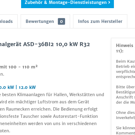
Zubehör & Montage-Dienstleistungen
loads
Bewertungen
0
Infos zum Hersteller
nalgerät ASD-36BI2 10,0 kW R32
Hinweis 
11):
Beim Kauf
Betrieb ei
 mit 100 - 110 m²
verpflicht
n.
entsprech
Bitte über
0.0 kW | 12.0 kW
Bestätigun
ie besten Klimaanlagen für Hallen, Werkstätten und
Anschrift
wird ein mächtiger Luftstrom aus dem Gerät
der die M
sten Raumecken erreichen. Die Bedienung erfolgt
Ohne dies
sionsfeste Tauscher sowie Autorestart-Funktion
Inverkehrb
nneneinheiten werden von uns in verschiedenen
Sie könne
oten.
Kommentar