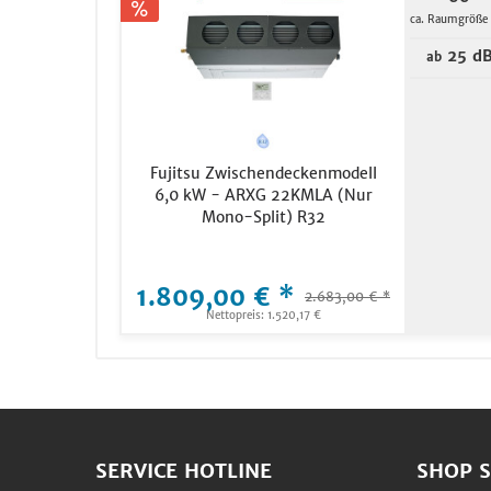
ca. Raumgröße
25 d
ab
Fujitsu Zwischendeckenmodell
6,0 kW - ARXG 22KMLA (Nur
Mono-Split) R32
1.809,00 € *
2.683,00 € *
Nettopreis: 1.520,17 €
SERVICE HOTLINE
SHOP S