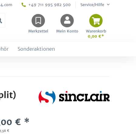
24.com
+49 711 995 982 500
Service/Hilfe
Merkzettel
Mein Konto
Warenkorb
0,00 €*
ehör
Sonderaktionen
lit)
,00 € *
7,56 €