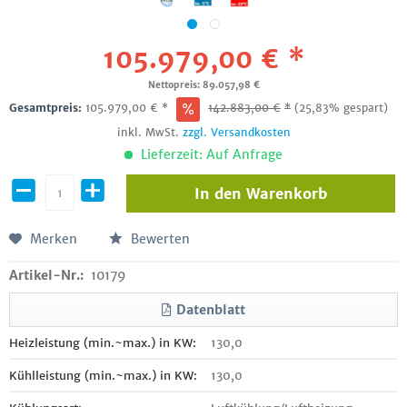
105.979,00 € *
Nettopreis: 89.057,98 €
Gesamtpreis:
105.979,00
€
*
142.883,00
€
*
(25,83% gespart)
inkl. MwSt.
zzgl. Versandkosten
Lieferzeit: Auf Anfrage
In den
Warenkorb
Merken
Bewerten
Artikel-Nr.:
10179
Datenblatt
Heizleistung (min.~max.) in KW:
130,0
Kühlleistung (min.~max.) in KW:
130,0