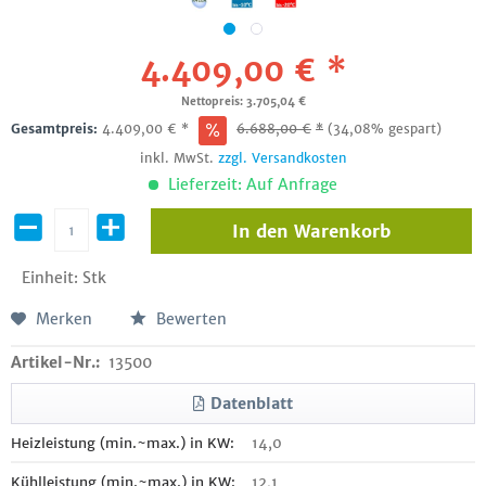
4.409,00 € *
Nettopreis: 3.705,04 €
Gesamtpreis:
4.409,00
€
*
6.688,00
€
*
(34,08% gespart)
inkl. MwSt.
zzgl. Versandkosten
Lieferzeit: Auf Anfrage
In den
Warenkorb
Einheit:
Stk
Merken
Bewerten
Artikel-Nr.:
13500
Datenblatt
Heizleistung (min.~max.) in KW:
14,0
Kühlleistung (min.~max.) in KW:
12,1