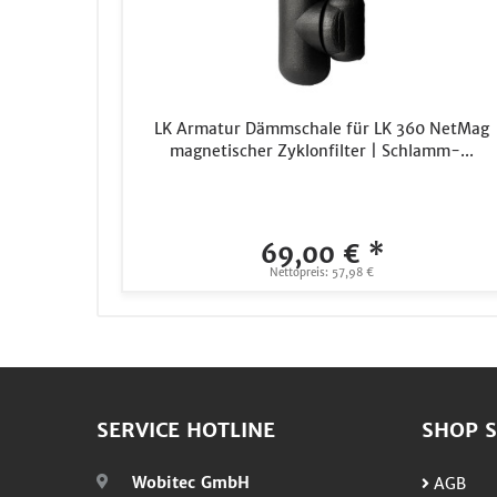
LK Armatur Dämmschale für LK 360 NetMag
magnetischer Zyklonfilter | Schlamm-...
69,00 € *
Nettopreis: 57,98 €
SERVICE HOTLINE
SHOP S
Wobitec GmbH
AGB