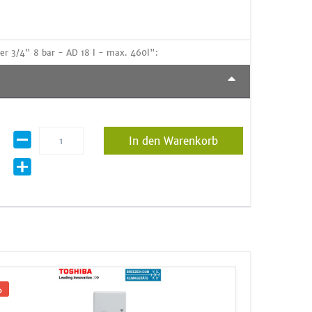
er 3/4" 8 bar - AD 18 l - max. 460l":
In den Warenkorb