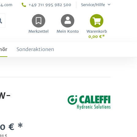
24.com
+49 711 995 982 500
Service/Hilfe
Merkzettel
Mein Konto
Warenkorb
0,00 €*
hör
Sonderaktionen
WW-
0 € *
,66 €