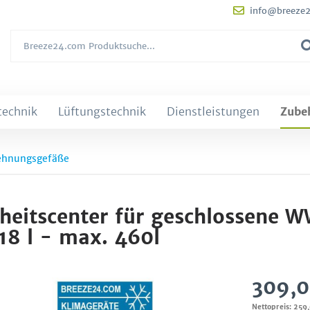
info@breeze
technik
Lüftungstechnik
Dienstleistungen
Zube
ehnungsgefäße
erheitscenter für geschlossene 
18 l - max. 460l
309,0
Nettopreis: 259