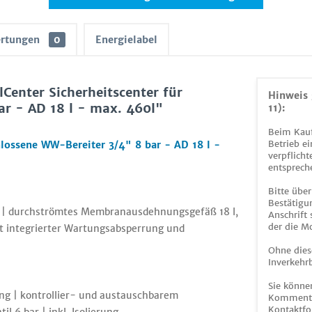
rtungen
0
Energielabel
Center Sicherheitscenter für
Hinweis 
ar - AD 18 l - max. 460l"
11):
Beim Kauf
Betrieb ei
chlossene WW-Bereiter 3/4" 8 bar - AD 18 l -
verpflicht
entsprech
Bitte über
Bestätigun
et | durchströmtes Membranausdehnungsgefäß 18 l,
Anschrift
der die M
it integrierter Wartungsabsperrung und
Ohne dies
Inverkehrb
Sie könne
ng | kontrollier- und austauschbarem
Kommentar
Kontaktfo