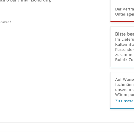
l 6 bar | inkl. Isolierung
Der Vertr
Unterlage
halten !
Bitte be
Im Liefer
Kältemitt
Passende 
zusammeng
Rubrik Zu
Auf Wunsc
fachmänni
unserem e
Wärmepu
Zu unsere