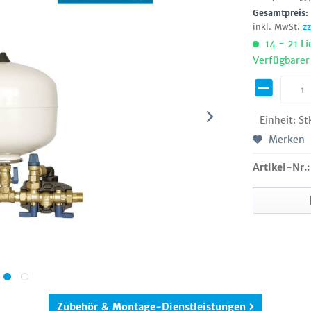
Gesamtpreis
inkl. MwSt.
z
14 - 21 Li
Verfügbarer
Einheit:
St
Merken
Artikel-Nr.:
Zubehör & Montage-Dienstleistungen