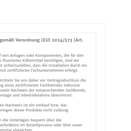
gemäß Verordnung (EU) 2024/573 (Art.
 von Anlagen oder Komponenten, die für den
n fluoriertes Kältemittel benötigen, sind wir
et sicherzustellen, dass die Installation durch ein
end zertifiziertes Fachunternehmen erfolgt.
mitteln Sie uns daher vor Vertragsabschluss die
g eines zertifizierten Fachbetriebs inklusive
 sowie Nachweis der entsprechenden Sachkunde,
ontage und Inbetriebnahme übernimmt.
en Nachweis ist ein Verkauf bzw. das
ringen dieser Produkte nicht zulässig.
n die Unterlagen bequem über die
funktion im Bestellprozess oder über unser
rmular einreichen.