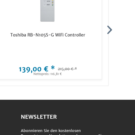
Toshiba RB-N105S-G WiFi Controller
LK 950 
139,00 € *
215,00 € *
Nettopreis: 116,81 €
NEWSLETTER
Abonnieren Sie den kostenlosen