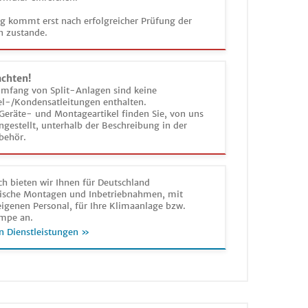
ag kommt erst nach erfolgreicher Prüfung der
n zustande.
achten!
umfang von Split-Anlagen sind keine
el-/Kondensatleitungen enthalten.
Geräte- und Montageartikel finden Sie, von uns
estellt, unterhalb der Beschreibung in der
behör.
h bieten wir Ihnen für Deutschland
sche Montagen und Inbetriebnahmen, mit
igenen Personal, für Ihre Klimaanlage bzw.
mpe an.
n Dienstleistungen »