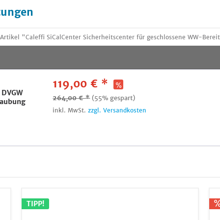
tungen
tikel "Caleffi SiCalCenter Sicherheitscenter für geschlossene WW-Bereit
119,00 € *
" DVGW
264,00 € *
(55% gespart)
raubung
inkl. MwSt.
zzgl. Versandkosten
TIPP!