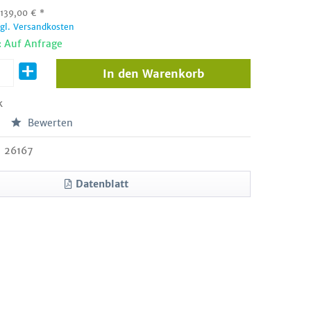
:
139,00
€
*
zgl. Versandkosten
: Auf Anfrage
In den
Warenkorb
k
Bewerten
26167
Datenblatt