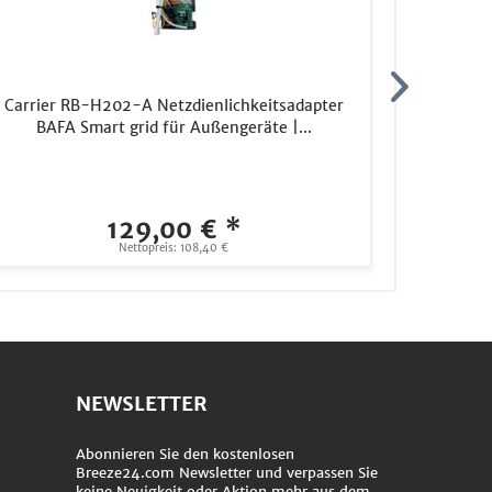
Carrier RB-H202-A Netzdienlichkeitsadapter
Toshi
BAFA Smart grid für Außengeräte |...
DYN
129,00 € *
2.
Nettopreis: 108,40 €
NEWSLETTER
Abonnieren Sie den kostenlosen
Breeze24.com Newsletter und verpassen Sie
keine Neuigkeit oder Aktion mehr aus dem