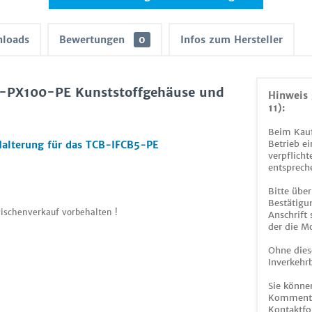
loads
Bewertungen
0
Infos zum Hersteller
B-PX100-PE Kunststoffgehäuse und
Hinweis 
11):
Beim Kauf
Betrieb ei
Halterung für das TCB-IFCB5-PE
verpflicht
entsprech
Bitte über
Bestätigun
ischenverkauf vorbehalten !
Anschrift
der die M
Ohne dies
Inverkehrb
Sie könne
Kommentar
Kontaktfo