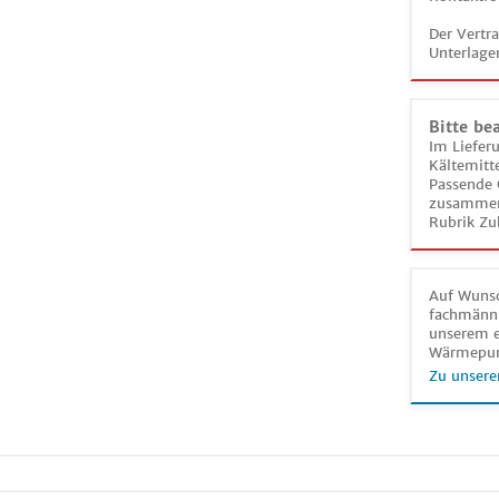
Der Vertr
Unterlage
Bitte be
Im Liefer
Kältemitt
Passende 
zusammeng
Rubrik Zu
Auf Wunsc
fachmänni
unserem e
Wärmepu
Zu unsere