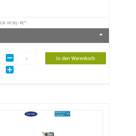
 TCB-IFCB5-PE":
In den Warenkorb