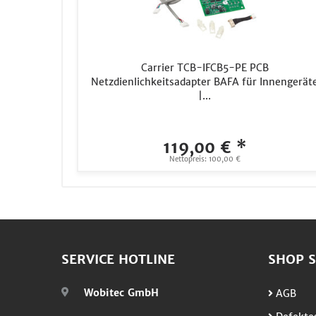
Carrier TCB-IFCB5-PE PCB
Netzdienlichkeitsadapter BAFA für Innengerät
|...
119,00 € *
Nettopreis: 100,00 €
SERVICE HOTLINE
SHOP S
Wobitec GmbH
AGB