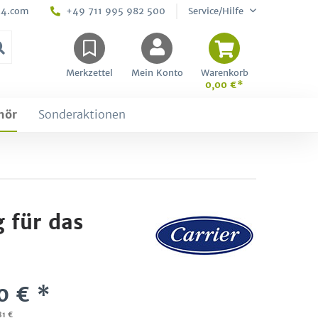
24.com
+49 711 995 982 500
Service/Hilfe
Merkzettel
Mein Konto
Warenkorb
0,00 €*
hör
Sonderaktionen
 für das
0 € *
81 €