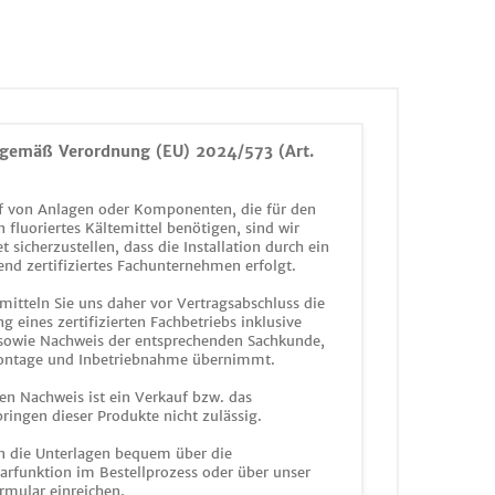
gemäß Verordnung (EU) 2024/573 (Art.
 von Anlagen oder Komponenten, die für den
n fluoriertes Kältemittel benötigen, sind wir
et sicherzustellen, dass die Installation durch ein
end zertifiziertes Fachunternehmen erfolgt.
mitteln Sie uns daher vor Vertragsabschluss die
g eines zertifizierten Fachbetriebs inklusive
 sowie Nachweis der entsprechenden Sachkunde,
ontage und Inbetriebnahme übernimmt.
en Nachweis ist ein Verkauf bzw. das
ringen dieser Produkte nicht zulässig.
n die Unterlagen bequem über die
funktion im Bestellprozess oder über unser
rmular einreichen.