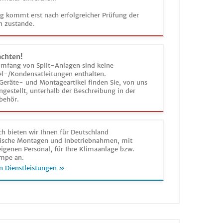
ag kommt erst nach erfolgreicher Prüfung der
n zustande.
achten!
umfang von Split-Anlagen sind keine
el-/Kondensatleitungen enthalten.
Geräte- und Montageartikel finden Sie, von uns
estellt, unterhalb der Beschreibung in der
behör.
h bieten wir Ihnen für Deutschland
sche Montagen und Inbetriebnahmen, mit
igenen Personal, für Ihre Klimaanlage bzw.
mpe an.
n Dienstleistungen »