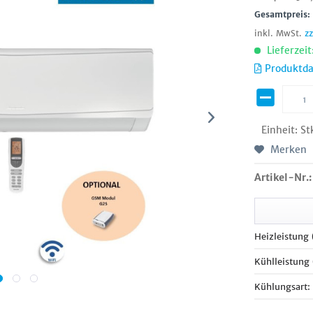
Gesamtpreis
inkl. MwSt.
z
Lieferzeit
Produktda
Einheit:
St
Merken
Artikel-Nr.:
Heizleistung
Kühlleistung
Kühlungsart: