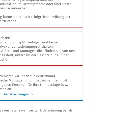
funktion im Bestellprozess oder über unser
rmular einreichen.
ag kommt erst nach erfolgreicher Prüfung der
n zustande.
achten!
umfang von Split-Anlagen sind keine
el-/Kondensatleitungen enthalten.
Geräte- und Montageartikel finden Sie, von uns
estellt, unterhalb der Beschreibung in der
behör.
h bieten wir Ihnen für Deutschland
sche Montagen und Inbetriebnahmen, mit
igenen Personal, für Ihre Klimaanlage bzw.
mpe an.
n Dienstleistungen »
nes Austretens weniger zur Erderwärmung bei als