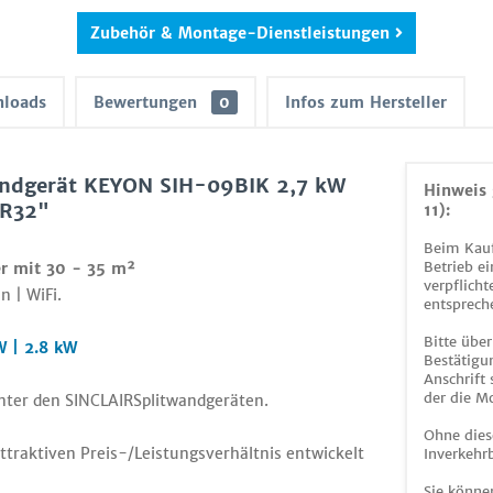
Zubehör & Montage-Dienstleistungen
loads
Bewertungen
0
Infos zum Hersteller
andgerät KEYON SIH-09BIK 2,7 kW
Hinweis 
 R32"
11):
Beim Kauf
Betrieb ei
er mit 30 - 35 m²
verpflicht
n | WiFi.
entsprech
Bitte über
W | 2.8 kW
Bestätigun
Anschrift
der die M
unter den SINCLAIRSplitwandgeräten.
Ohne dies
ttraktiven Preis-/Leistungsverhältnis entwickelt
Inverkehrb
Sie könne