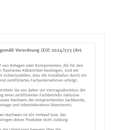
gemäß Verordnung (EU) 2024/573 (Art.
 von Anlagen oder Komponenten, die für den
n fluoriertes Kältemittel benötigen, sind wir
et sicherzustellen, dass die Installation durch ein
end zertifiziertes Fachunternehmen erfolgt.
mitteln Sie uns daher vor Vertragsabschluss die
g eines zertifizierten Fachbetriebs inklusive
 sowie Nachweis der entsprechenden Sachkunde,
ontage und Inbetriebnahme übernimmt.
en Nachweis ist ein Verkauf bzw. das
ringen dieser Produkte nicht zulässig.
n die Unterlagen bequem über die