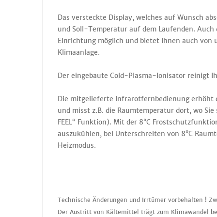
Das versteckte Display, welches auf Wunsch abs
und Soll-Temperatur auf dem Laufenden. Auch d
Einrichtung möglich und bietet Ihnen auch von u
Klimaanlage.
Der eingebaute Cold-Plasma-Ionisator reinigt I
Die mitgelieferte Infrarotfernbedienung erhöh
und misst z.B. die Raumtemperatur dort, wo Sie s
FEEL“ Funktion). Mit der 8°C Frostschutzfunkti
auszukühlen, bei Unterschreiten von 8°C Raumte
Heizmodus.
Technische Änderungen und Irrtümer vorbehalten ! Zw
Der Austritt von Kältemittel trägt zum Klimawandel be