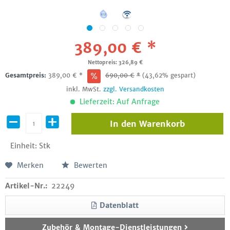
389,00 € *
Nettopreis: 326,89 €
Gesamtpreis:
389,00
€
*
690,00
€
*
(43,62% gespart)
inkl. MwSt.
zzgl. Versandkosten
Lieferzeit: Auf Anfrage
In den
Warenkorb
Einheit:
Stk
Merken
Bewerten
Artikel-Nr.:
22249
Datenblatt
Zubehör & Montage-Dienstleistungen