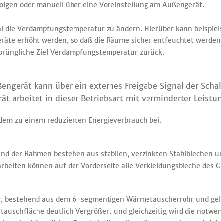
lgen oder manuell über eine Voreinstellung am Außengerät.
nal die Verdampfungstemperatur zu ändern. Hierüber kann beispiel
eräte erhöht werden, so daß die Räume sicher entfeuchtet werden
sprüngliche Ziel Verdampfungstemperatur zurück.
engerät kann über ein externes Freigabe Signal der Schal
 arbeitet in dieser Betriebsart mit verminderter Leistu
em zu einem reduzierten Energieverbrauch bei.
und der Rahmen bestehen aus stabilen, verzinkten Stahlblechen u
rbeiten können auf der Vorderseite alle Verkleidungsbleche des G
, bestehend aus dem 6-segmentigen Wärmetauscherrohr und gel
auschfläche deutlich Vergrößert und gleichzeitig wird die notwe