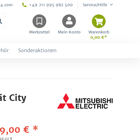
24.com
+49 711 995 982 500
Service/Hilfe
Merkzettel
Mein Konto
Warenkorb
0,00 €*
ehör
Sonderaktionen
t City
9,00 € *
646,22 €