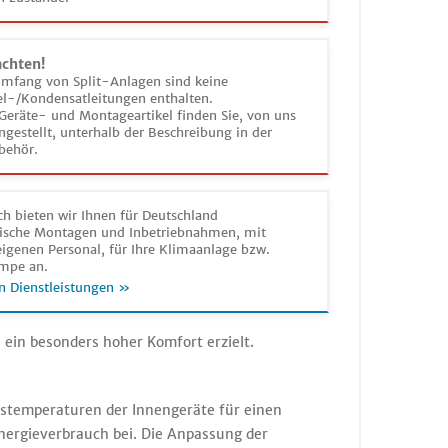
achten!
umfang von Split-Anlagen sind keine
el-/Kondensatleitungen enthalten.
Geräte- und Montageartikel finden Sie, von uns
estellt, unterhalb der Beschreibung in der
behör.
h bieten wir Ihnen für Deutschland
sche Montagen und Inbetriebnahmen, mit
igenen Personal, für Ihre Klimaanlage bzw.
mpe an.
n Dienstleistungen »
in besonders hoher Komfort erzielt.
stemperaturen der Innengeräte für einen
ergieverbrauch bei. Die Anpassung der