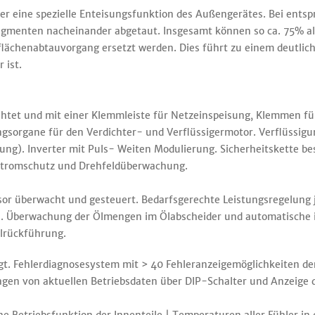
 eine spezielle Enteisungsfunktion des Außengerätes. Bei ents
gmenten nacheinander abgetaut. Insgesamt können so ca. 75% a
flächenabtauvorgang ersetzt werden. Dies führt zu einem deutlic
 ist.
ahtet und mit einer Klemmleiste für Netzeinspeisung, Klemmen f
gsorgane für den Verdichter- und Verflüssigermotor. Verflüssigu
ung). Inverter mit Puls- Weiten Modulierung. Sicherheitskette 
rstromschutz und Drehfeldüberwachung.
or überwacht und gesteuert. Bedarfsgerechte Leistungsregelung 
rs. Überwachung der Ölmengen im Ölabscheider und automatische i
Ölrückführung.
gt. Fehlerdiagnosesystem mit > 40 Fehleranzeigemöglichkeiten de
agen von aktuellen Betriebsdaten über DIP-Schalter und Anzeige 