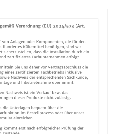
gemäß Verordnung (EU) 2024/573 (Art.
 von Anlagen oder Komponenten, die für den
n fluoriertes Kältemittel benötigen, sind wir
et sicherzustellen, dass die Installation durch ein
end zertifiziertes Fachunternehmen erfolgt.
mitteln Sie uns daher vor Vertragsabschluss die
g eines zertifizierten Fachbetriebs inklusive
 sowie Nachweis der entsprechenden Sachkunde,
ontage und Inbetriebnahme übernimmt.
en Nachweis ist ein Verkauf bzw. das
ringen dieser Produkte nicht zulässig.
n die Unterlagen bequem über die
funktion im Bestellprozess oder über unser
rmular einreichen.
ag kommt erst nach erfolgreicher Prüfung der
n zustande.