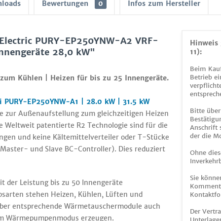
loads
Bewertungen
0
Infos zum Hersteller
i Electric PURY-EP250YNW-A2 VRF-
Hinweis 
 Innengeräte 28,0 kW"
11):
Beim Kauf
Betrieb ei
zum Kühlen | Heizen für bis zu 25 Innengeräte.
verpflicht
entsprech
lti PURY-EP250YNW-A1 | 28.0 kW | 31.5 kW
Bitte über
ie zur Außenaufstellung zum gleichzeitigen Heizen
Bestätigun
Weltweit patentierte R2 Technologie sind für die
Anschrift
der die M
en und keine Kältemittelverteiler oder T-Stücke
 Master- und Slave BC-Controller). Dies reduziert
Ohne dies
Inverkehrb
Sie könne
t der Leistung bis zu 50 Innengeräte
Kommentar
bsarten stehen Heizen, Kühlen, Lüften und
Kontaktfo
h über entsprechende Wärmetauschermodule auch
Der Vertr
 im Wärmepumpenmodus erzeugen.
Unterlage