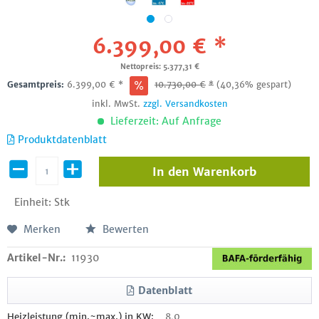
6.399,00 € *
Nettopreis: 5.377,31 €
Gesamtpreis:
6.399,00
€
*
10.730,00
€
*
(40,36% gespart)
inkl. MwSt.
zzgl. Versandkosten
Lieferzeit: Auf Anfrage
Produktdatenblatt
In den
Warenkorb
Einheit:
Stk
Merken
Bewerten
Artikel-Nr.:
11930
Datenblatt
Heizleistung (min.~max.) in KW:
8,0