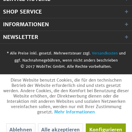
SHOP SERVICE
INFORMATIONEN
NEWSLETTER
* Alle Preise inkl. gesetzl. Mehrwertsteuer zzgl.
Versandkosten
und
ggf. Nachnahmegebühren, wenn nicht anders beschrieben
© 2017 WobiTec GmbH. Alle Rechte vorbehalten.
Diese Website benutzt Cookies, die für den technischen
Betrieb der Website erforderlich sind und stets gesetzt
werden. Andere Cookies, die den Komfort bei Benutzung dieser
Website erhöhen, der Direktwerbung dienen oder die
Interaktion mit anderen Websites und sozialen Netzwerken
vereinfachen sollen, werden nur mit Ihrer Zustimmung
gesetzt.
Mehr Informationen
Ablehnen
Alle akzeptieren
Konfigurieren