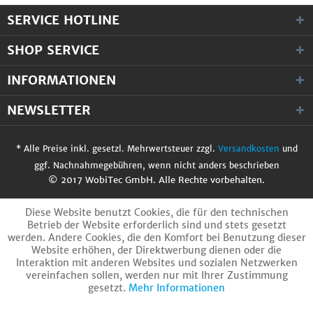
SERVICE HOTLINE
SHOP SERVICE
INFORMATIONEN
NEWSLETTER
* Alle Preise inkl. gesetzl. Mehrwertsteuer zzgl.
Versandkosten
und
ggf. Nachnahmegebühren, wenn nicht anders beschrieben
© 2017 WobiTec GmbH. Alle Rechte vorbehalten.
Diese Website benutzt Cookies, die für den technischen
Betrieb der Website erforderlich sind und stets gesetzt
werden. Andere Cookies, die den Komfort bei Benutzung dieser
Website erhöhen, der Direktwerbung dienen oder die
Interaktion mit anderen Websites und sozialen Netzwerken
vereinfachen sollen, werden nur mit Ihrer Zustimmung
gesetzt.
Mehr Informationen