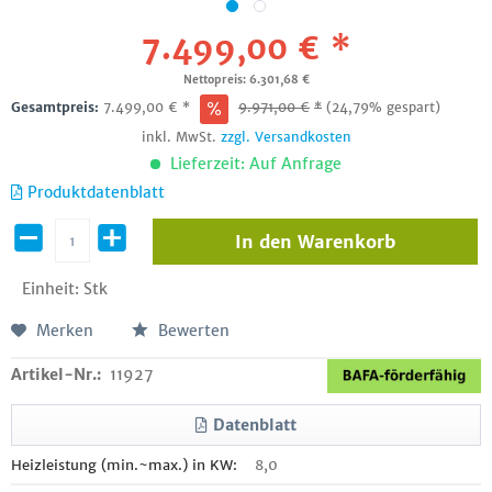
7.499,00 € *
Nettopreis: 6.301,68 €
Gesamtpreis:
7.499,00
€
*
9.971,00
€
*
(24,79% gespart)
inkl. MwSt.
zzgl. Versandkosten
Lieferzeit: Auf Anfrage
Produktdatenblatt
In den
Warenkorb
Einheit:
Stk
Merken
Bewerten
Artikel-Nr.:
11927
Datenblatt
Heizleistung (min.~max.) in KW:
8,0