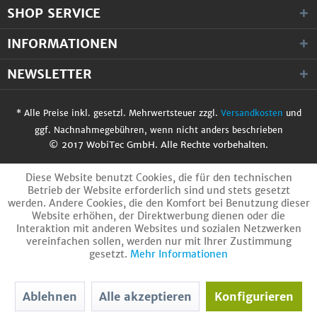
SHOP SERVICE
INFORMATIONEN
NEWSLETTER
* Alle Preise inkl. gesetzl. Mehrwertsteuer zzgl.
Versandkosten
und
ggf. Nachnahmegebühren, wenn nicht anders beschrieben
© 2017 WobiTec GmbH. Alle Rechte vorbehalten.
Diese Website benutzt Cookies, die für den technischen
Betrieb der Website erforderlich sind und stets gesetzt
werden. Andere Cookies, die den Komfort bei Benutzung dieser
Website erhöhen, der Direktwerbung dienen oder die
Interaktion mit anderen Websites und sozialen Netzwerken
vereinfachen sollen, werden nur mit Ihrer Zustimmung
gesetzt.
Mehr Informationen
Ablehnen
Alle akzeptieren
Konfigurieren