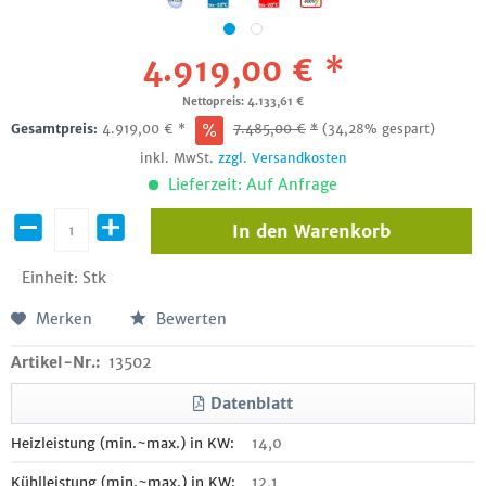
4.919,00 € *
Nettopreis: 4.133,61 €
Gesamtpreis:
4.919,00
€
*
7.485,00
€
*
(34,28% gespart)
inkl. MwSt.
zzgl. Versandkosten
Lieferzeit: Auf Anfrage
In den
Warenkorb
Einheit:
Stk
Merken
Bewerten
Artikel-Nr.:
13502
Datenblatt
Heizleistung (min.~max.) in KW:
14,0
Kühlleistung (min.~max.) in KW:
12,1