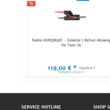
Daikin KHRQM58T - Zubehör | Refnet Abzwei
für Twin-IG
119,00 € *
194,00 € *
Nettopreis: 100,00 €
SERVICE HOTLINE
SHOP S