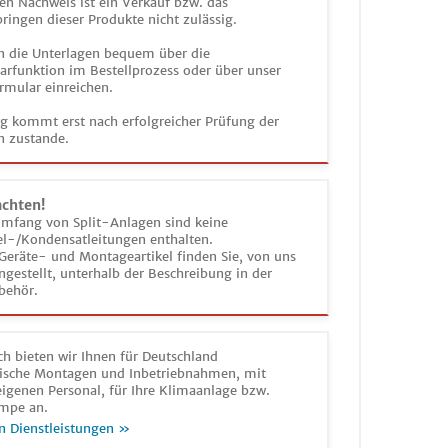
en Nachweis ist ein Verkauf bzw. das
ringen dieser Produkte nicht zulässig.
n die Unterlagen bequem über die
funktion im Bestellprozess oder über unser
rmular einreichen.
ag kommt erst nach erfolgreicher Prüfung der
n zustande.
achten!
umfang von Split-Anlagen sind keine
el-/Kondensatleitungen enthalten.
Geräte- und Montageartikel finden Sie, von uns
estellt, unterhalb der Beschreibung in der
behör.
h bieten wir Ihnen für Deutschland
sche Montagen und Inbetriebnahmen, mit
igenen Personal, für Ihre Klimaanlage bzw.
mpe an.
n Dienstleistungen »