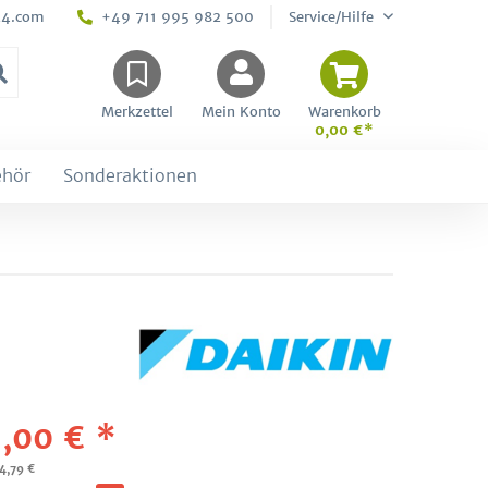
24.com
+49 711 995 982 500
Service/Hilfe
Merkzettel
Mein Konto
Warenkorb
0,00 €*
ehör
Sonderaktionen
,00 € *
74,79 €