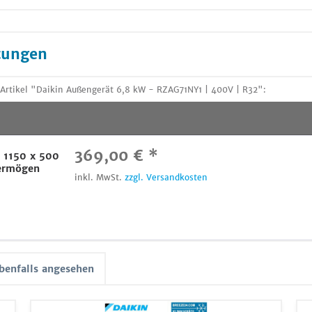
tungen
Artikel "Daikin Außengerät 6,8 kW - RZAG71NY1 | 400V | R32":
369,00 € *
r 1150 x 500
ermögen
inkl. MwSt.
zzgl. Versandkosten
benfalls angesehen