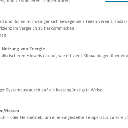
 %) und zu stabileren Temperaturen.
rad und Rollen mit weniger sich bewegenden Teilen vereint, soda
fizienz im Vergleich zu herkömmlichen
den.
te Nutzung von Energie
 realistischeren Hinweis darauf, wie effizient Klimaanlagen über e
iger Systemaustausch auf die kostengünstigste Weise.
en/Heizen
hl- oder Heizbetrieb, um eine eingestellte Temperatur zu erreic