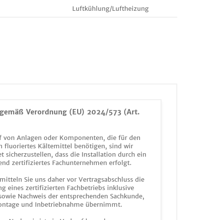
Luftkühlung/Luftheizung
gemäß Verordnung (EU) 2024/573 (Art.
 von Anlagen oder Komponenten, die für den
n fluoriertes Kältemittel benötigen, sind wir
et sicherzustellen, dass die Installation durch ein
end zertifiziertes Fachunternehmen erfolgt.
mitteln Sie uns daher vor Vertragsabschluss die
g eines zertifizierten Fachbetriebs inklusive
 sowie Nachweis der entsprechenden Sachkunde,
ontage und Inbetriebnahme übernimmt.