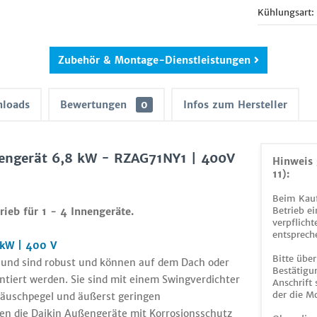
Kühlungsart:
Zubehör & Montage-Dienstleistungen
loads
Bewertungen
0
Infos zum Hersteller
engerät 6,8 kW - RZAG71NY1 | 400V
Hinweis 
11):
Beim Kauf
Betrieb ei
ieb für 1 - 4 Innengeräte.
verpflicht
entsprech
 kW | 400 V
Bitte über
n und sind robust und können auf dem Dach oder
Bestätigun
ntiert werden. Sie sind mit einem Swingverdichter
Anschrift
der die M
eräuschpegel und äußerst geringen
zen die Daikin Außengeräte mit Korrosionsschutz