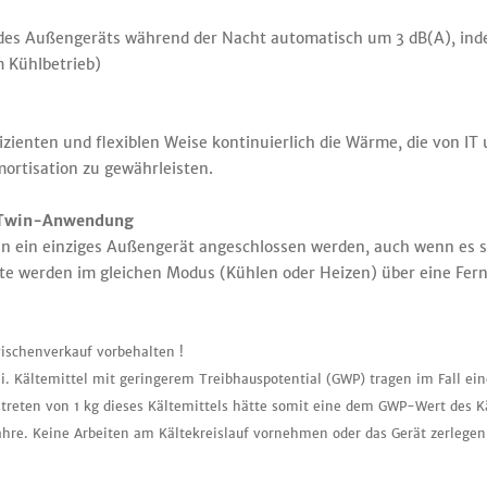
 des Außengeräts während der Nacht automatisch um 3 dB(A), in
 Kühlbetrieb)
ffizienten und flexiblen Weise kontinuierlich die Wärme, die von I
mortisation zu gewährleisten.
-Twin-Anwendung
 an ein einziges Außengerät angeschlossen werden, auch wenn es s
äte werden im gleichen Modus (Kühlen oder Heizen) über eine Fer
ischenverkauf vorbehalten !
i. Kältemittel mit geringerem Treibhauspotential (GWP) tragen im Fall ei
treten von 1 kg dieses Kältemittels hätte somit eine dem GWP-Wert des K
ahre. Keine Arbeiten am Kältekreislauf vornehmen oder das Gerät zerlegen