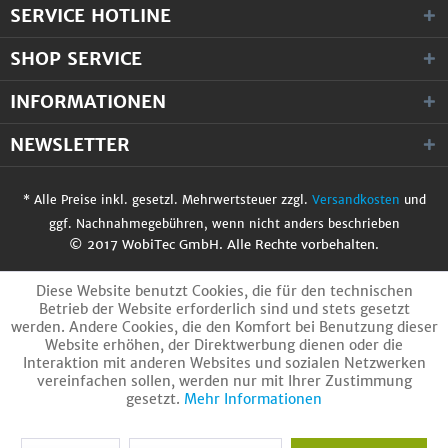
SERVICE HOTLINE
SHOP SERVICE
INFORMATIONEN
NEWSLETTER
* Alle Preise inkl. gesetzl. Mehrwertsteuer zzgl.
Versandkosten
und
ggf. Nachnahmegebühren, wenn nicht anders beschrieben
© 2017 WobiTec GmbH. Alle Rechte vorbehalten.
Diese Website benutzt Cookies, die für den technischen
Betrieb der Website erforderlich sind und stets gesetzt
werden. Andere Cookies, die den Komfort bei Benutzung dieser
Website erhöhen, der Direktwerbung dienen oder die
Interaktion mit anderen Websites und sozialen Netzwerken
vereinfachen sollen, werden nur mit Ihrer Zustimmung
gesetzt.
Mehr Informationen