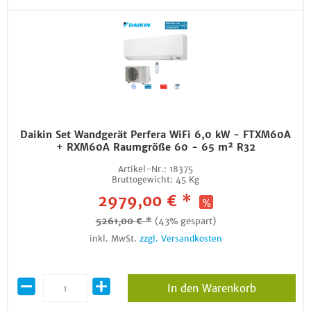
Daikin Set Wandgerät Perfera WiFi 6,0 kW - FTXM60A
+ RXM60A Raumgröße 60 - 65 m² R32
Artikel-Nr.:
18375
Bruttogewicht:
45 Kg
2979,00 € *
5261,00 € *
(43% gespart)
inkl. MwSt.
zzgl. Versandkosten
In den Warenkorb