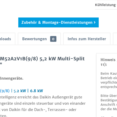
Kühlleistung
Zubehör & Montage-Dienstleistungen
loads
Bewertungen
0
Infos zum Hersteller
M52A2V1B(9/8) 5,2 kW Multi-Split
Hinweis 
"
11):
Beim Kauf
Betrieb ei
Innengeräte.
verpflicht
entsprech
(9/8)
| 5.
2 kW | 6.8 kW
Bitte über
telligenz erreicht das Daikin Außengerät gute
Bestätigun
ngeräte sind einzeln steuerbar und von einander
Anschrift
der die M
von Daikin für die Dach-, Terrassen- oder
ten.