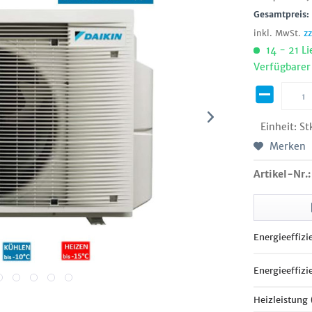
Gesamtpreis
inkl. MwSt.
z
14 - 21 Li
Verfügbarer
Einheit:
St
Merken
Artikel-Nr.:
Energieeffizi
Energieeffizi
Heizleistung