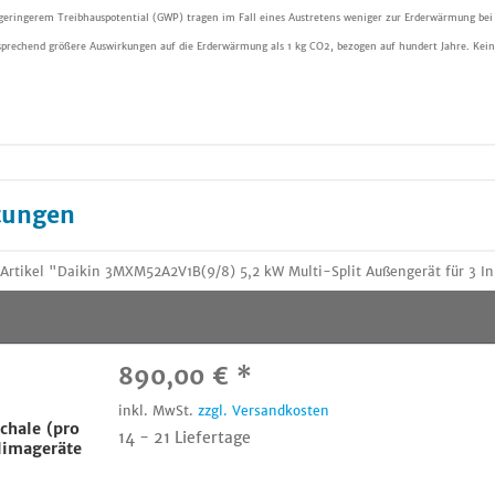
 geringerem Treibhauspotential (GWP) tragen im Fall eines Austretens weniger zur Erderwärmung bei
sprechend größere Auswirkungen auf die Erderwärmung als 1 kg CO2, bezogen auf hundert Jahre. Kein
tungen
rtikel "Daikin 3MXM52A2V1B(9/8) 5,2 kW Multi-Split Außengerät für 3 In
890,00 € *
inkl. MwSt.
zzgl. Versandkosten
chale (pro
14 - 21 Liefertage
limageräte