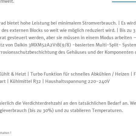
Umwelt.
d bietet hohe Leistung bei minimalem Stromverbrauch. | Es wir
es externen Blocks so weit wie möglich reduziert wird. | Bis zu
rat gesteuert werden, aber sie müssen in einem Modus arbeiten –
satz von Daikin 3MXM52A2V1B(9/8) -basierten Multi-Split- Syst
 Korrosionsschutzbeschichtung des Gehäuses und der Komponenten 
 Kühlt & Heizt | Turbo Funktion für schnelles Abkühlen / Heizen | 
tart | Kühlmittel R32 | Haushaltsspannung 220-240V
ierlich die Verdichterdrehzahl an den tatsächlichen Bedarf an. 
gieverbrauch (bis zu 30%) und zu stabileren Temperaturen.
halten !