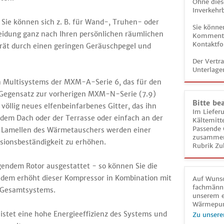
Ohne dies
Inverkehrb
. Sie können sich z. B. für Wand-, Truhen- oder
Sie könne
heidung ganz nach Ihren persönlichen räumlichen
Kommentar
Kontaktfo
erät durch einen geringen Geräuschpegel und
Der Vertr
Unterlage
 Multisystems der MXM-A-Serie 6, das für den
m Gegensatz zur vorherigen MXM-N-Serie (7.9)
Bitte be
öllig neues elfenbeinfarbenes Gitter, das ihn
Im Liefer
 dem Dach oder der Terrasse oder einfach an der
Kältemitt
Passende 
e Lamellen des Wärmetauschers werden einer
zusammeng
sionsbeständigkeit zu erhöhen.
Rubrik Zu
gendem Rotor ausgestattet - so können Sie die
dem erhöht dieser Kompressor in Kombination mit
Auf Wunsc
fachmänni
s Gesamtsystems.
unserem e
Wärmepu
stet eine hohe Energieeffizienz des Systems und
Zu unsere