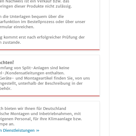
en Nachweis ist ein Verkauf bzw. das
ringen dieser Produkte nicht zulässig.
n die Unterlagen bequem über die
funktion im Bestellprozess oder über unser
rmular einreichen.
ag kommt erst nach erfolgreicher Prüfung der
n zustande.
achten!
umfang von Split-Anlagen sind keine
el-/Kondensatleitungen enthalten.
Geräte- und Montageartikel finden Sie, von uns
estellt, unterhalb der Beschreibung in der
behör.
h bieten wir Ihnen für Deutschland
sche Montagen und Inbetriebnahmen, mit
igenen Personal, für Ihre Klimaanlage bzw.
mpe an.
n Dienstleistungen »