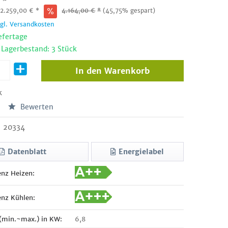
:
2.259,00
€
*
4.164,00
€
*
(45,75% gespart)
zgl. Versandkosten
efertage
 Lagerbestand: 3 Stück
In den
Warenkorb
k
Bewerten
20334
Datenblatt
Energielabel
enz Heizen:
enz Kühlen:
 (min.~max.) in KW:
6,8