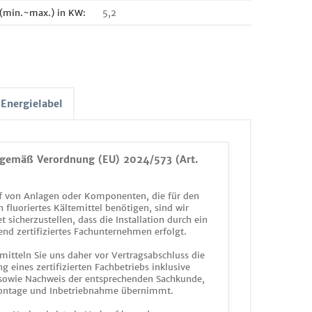
 (min.~max.) in KW:
5,2
Energielabel
gemäß Verordnung (EU) 2024/573 (Art.
 von Anlagen oder Komponenten, die für den
n fluoriertes Kältemittel benötigen, sind wir
et sicherzustellen, dass die Installation durch ein
end zertifiziertes Fachunternehmen erfolgt.
mitteln Sie uns daher vor Vertragsabschluss die
g eines zertifizierten Fachbetriebs inklusive
 sowie Nachweis der entsprechenden Sachkunde,
ontage und Inbetriebnahme übernimmt.