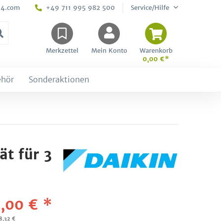
24.com
+49 711 995 982 500
Service/Hilfe
Merkzettel
Mein Konto
Warenkorb
0,00 €*
ehör
Sonderaktionen
t für 3
,00 € *
98,32 €