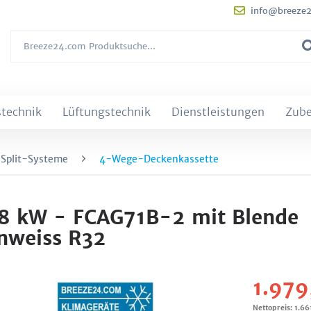
info@breeze
technik
Lüftungstechnik
Dienstleistungen
Zub
 Split-Systeme
4-Wege-Deckenkassette
,8 kW - FCAG71B-2 mit Blende
nweiss R32
1.979
Nettopreis: 1.66