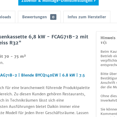
Zubehör & Montage-Dienstleistungen
loads
Bewertungen
0
Infos zum Hersteller
kenkassette 6,8 kW - FCAG71B-2 mit
Hinweis 
iss R32"
11):
Beim Kauf
Betrieb ei
it 70 - 75 m²
verpflicht
n.
entsprech
Bitte über
CAG71B-2 | Blende BYCQ140EW | 6.8 kW | 7.5
Bestätigun
Anschrift
der die M
sich für eine branchenweit führende Produktpalette
 Bereich. Zu diesen Kunden gehören Restaurants,
Ohne dies
uch in Technikräumen lässt sich eine
Inverkehrb
nsten Ausführungen bietet Daikin immer eine
Sie könne
kte Modell für jeden Ihrer Geschäftsräume. Lassen
Kommentar