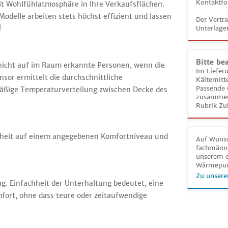
Kontaktfo
it Wohlfühlatmosphäre in Ihre Verkaufsflächen.
odelle arbeiten stets höchst effizient und lassen
Der Vertr
!
Unterlage
Bitte be
nicht auf im Raum erkannte Personen, wenn die
Im Liefer
nsor ermittelt die durchschnittliche
Kältemitt
Passende 
äßige Temperaturverteilung zwischen Decke des
zusammeng
Rubrik Zu
nheit auf einem angegebenen Komfortniveau und
Auf Wunsc
fachmänni
unserem e
Wärmepu
Zu unsere
ag. Einfachheit der Unterhaltung bedeutet, eine
ort, ohne dass teure oder zeitaufwendige