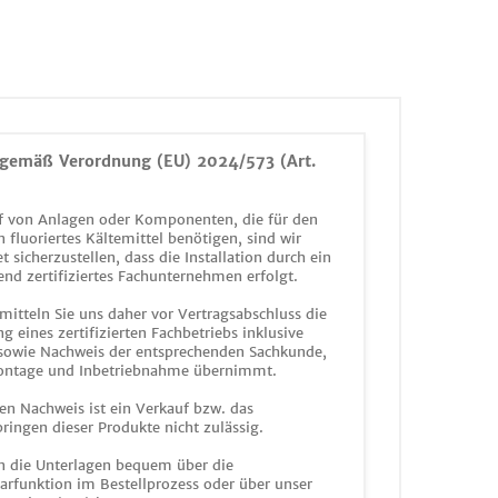
gemäß Verordnung (EU) 2024/573 (Art.
 von Anlagen oder Komponenten, die für den
n fluoriertes Kältemittel benötigen, sind wir
et sicherzustellen, dass die Installation durch ein
end zertifiziertes Fachunternehmen erfolgt.
mitteln Sie uns daher vor Vertragsabschluss die
g eines zertifizierten Fachbetriebs inklusive
 sowie Nachweis der entsprechenden Sachkunde,
ontage und Inbetriebnahme übernimmt.
en Nachweis ist ein Verkauf bzw. das
ringen dieser Produkte nicht zulässig.
n die Unterlagen bequem über die
funktion im Bestellprozess oder über unser