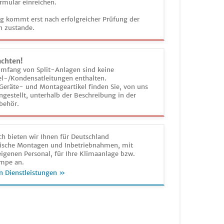
rmular einreichen.
ag kommt erst nach erfolgreicher Prüfung der
n zustande.
achten!
umfang von Split-Anlagen sind keine
el-/Kondensatleitungen enthalten.
Geräte- und Montageartikel finden Sie, von uns
estellt, unterhalb der Beschreibung in der
behör.
h bieten wir Ihnen für Deutschland
sche Montagen und Inbetriebnahmen, mit
igenen Personal, für Ihre Klimaanlage bzw.
mpe an.
n Dienstleistungen »