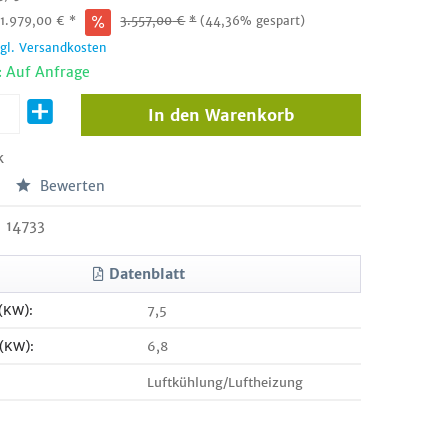
:
1.979,00
€
*
3.557,00
€
*
(44,36% gespart)
zgl. Versandkosten
: Auf Anfrage
In den
Warenkorb
k
Bewerten
14733
Datenblatt
 (KW):
7,5
 (KW):
6,8
Luftkühlung/Luftheizung