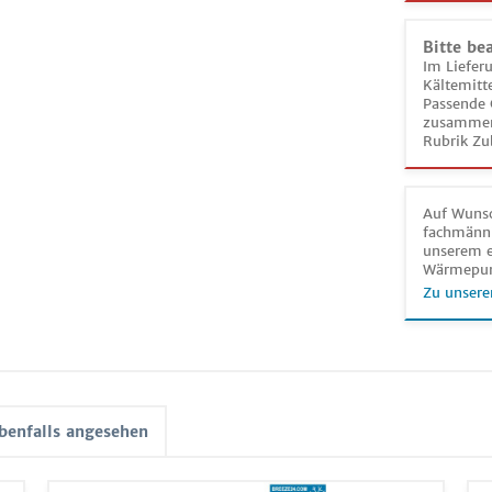
Bitte be
Im Liefer
Kältemitt
Passende 
zusammeng
Rubrik Zu
Auf Wunsc
fachmänni
unserem e
Wärmepu
Zu unsere
benfalls angesehen