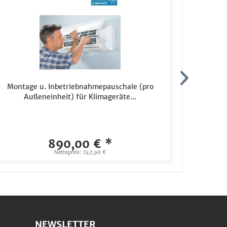
Montage u. Inbetriebnahmepauschale (pro
1/4" / 3/
Außeneinheit) für Klimageräte...
890,00 € *
Nettopreis: 747,90 €
NEWSLETTER