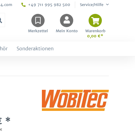
24.com
+49 711 995 982 500
Service/Hilfe
Merkzettel
Mein Konto
Warenkorb
0,00 €*
hör
Sonderaktionen
€ *
 €