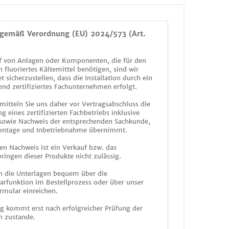
gemäß Verordnung (EU) 2024/573 (Art.
 von Anlagen oder Komponenten, die für den
n fluoriertes Kältemittel benötigen, sind wir
et sicherzustellen, dass die Installation durch ein
end zertifiziertes Fachunternehmen erfolgt.
mitteln Sie uns daher vor Vertragsabschluss die
g eines zertifizierten Fachbetriebs inklusive
 sowie Nachweis der entsprechenden Sachkunde,
ontage und Inbetriebnahme übernimmt.
en Nachweis ist ein Verkauf bzw. das
ringen dieser Produkte nicht zulässig.
n die Unterlagen bequem über die
funktion im Bestellprozess oder über unser
rmular einreichen.
ag kommt erst nach erfolgreicher Prüfung der
n zustande.