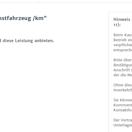
nstfahrzeug /km"
Hinweis 
11):
Beim Kauf
Betrieb ei
d diese Leistung anbieten.
verpflicht
entsprech
Bitte über
Bestätigun
Anschrift
der die M
Ohne dies
Inverkehrb
Sie könne
Kommentar
Kontaktfo
Der Vertr
Unterlage