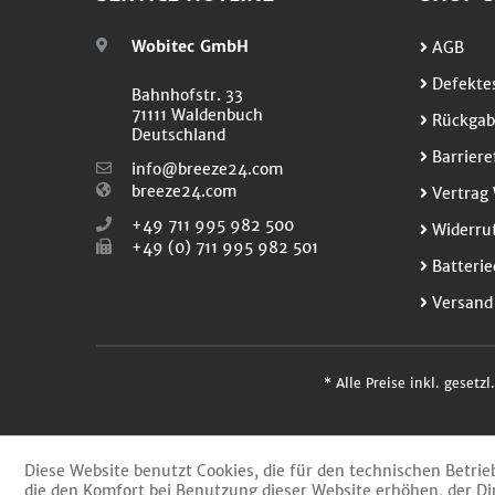
Wobitec GmbH
AGB
Defektes
Bahnhofstr. 33
71111 Waldenbuch
Rückgab
Deutschland
Barriere
info@breeze24.com
breeze24.com
Vertrag 
+49 711 995 982 500
Widerruf
+49 (0) 711 995 982 501
Batterie
Versand
* Alle Preise inkl. gesetz
Diese Website benutzt Cookies, die für den technischen Betrie
die den Komfort bei Benutzung dieser Website erhöhen, der Di