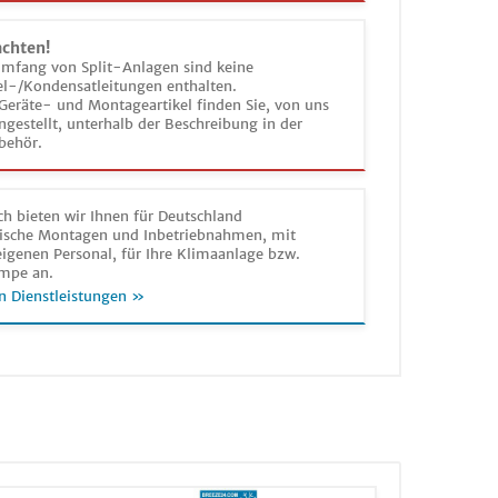
achten!
umfang von Split-Anlagen sind keine
el-/Kondensatleitungen enthalten.
Geräte- und Montageartikel finden Sie, von uns
estellt, unterhalb der Beschreibung in der
behör.
h bieten wir Ihnen für Deutschland
sche Montagen und Inbetriebnahmen, mit
igenen Personal, für Ihre Klimaanlage bzw.
mpe an.
n Dienstleistungen »