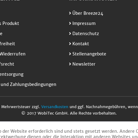
Über Breeze24
 Produkt
Impressum
e
Datenschutz
freiheit
Kontakt
Wiederrufen
Stellenangebote
srecht
Newsletter
entsorgung
 und Zahlungsbedingungen
l. Mehrwertsteuer zzgl.
Versandkosten
und ggf. Nachnahmegebühren, wenn 
© 2017 WobiTec GmbH. Alle Rechte vorbehalten.
b der Website erforderlich sind und stets gesetzt werden. Andere 
rektwerbung dienen oder die Interaktion mit anderen Websites un