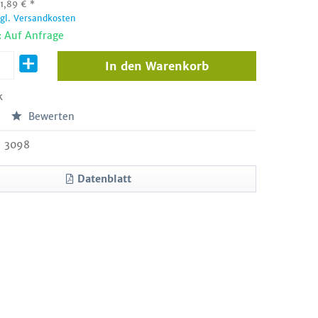
:
1,89
€
*
zgl. Versandkosten
: Auf Anfrage
In den
Warenkorb
k
Bewerten
3098
Datenblatt