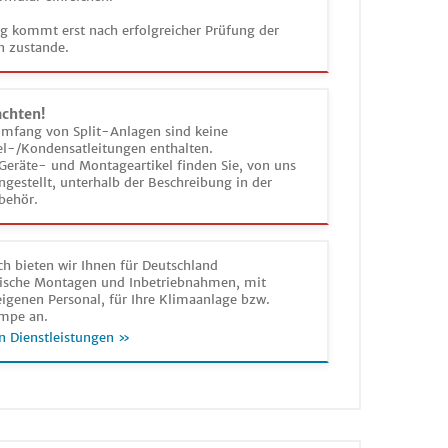
ag kommt erst nach erfolgreicher Prüfung der
n zustande.
achten!
umfang von Split-Anlagen sind keine
el-/Kondensatleitungen enthalten.
Geräte- und Montageartikel finden Sie, von uns
estellt, unterhalb der Beschreibung in der
behör.
h bieten wir Ihnen für Deutschland
sche Montagen und Inbetriebnahmen, mit
igenen Personal, für Ihre Klimaanlage bzw.
mpe an.
n Dienstleistungen »