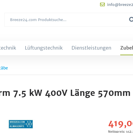
info@breeze
technik
Lüftungstechnik
Dienstleistungen
Zube
täbe
herm 7.5 kW 400V Länge 570mm
419,0
Nettopreis: 352,