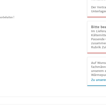
Der Vertr
Unterlage
vorbehalten !
Bitte be
Im Liefer
Kältemitt
Passende 
zusammeng
Rubrik Zu
Auf Wunsc
fachmänni
unserem e
Wärmepu
Zu unsere