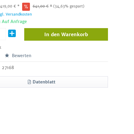
:
419,00
€
*
641,00
€
*
(34,63% gespart)
zgl. Versandkosten
: Auf Anfrage
In den
Warenkorb
k
Bewerten
27168
Datenblatt