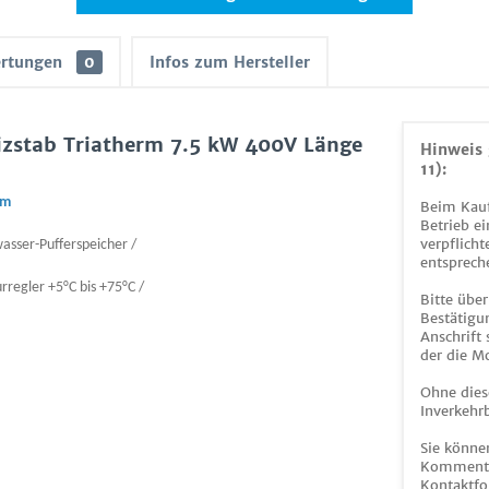
rtungen
0
Infos zum Hersteller
izstab Triatherm 7.5 kW 400V Länge
Hinweis 
11):
mm
Beim Kauf
Betrieb ei
verpflicht
wasser-Pufferspeicher /
entsprech
regler +5°C bis +75°C /
Bitte über
Bestätigun
Anschrift
der die M
Ohne dies
Inverkehrb
Sie könne
Kommentar
Kontaktfo