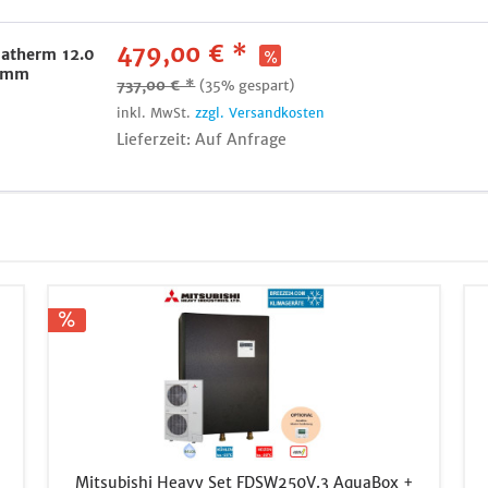
479,00 € *
iatherm 12.0
0mm
737,00 € *
(35% gespart)
inkl. MwSt.
zzgl. Versandkosten
Lieferzeit: Auf Anfrage
Mitsubishi Heavy Set FDSW250V.3 AquaBox +