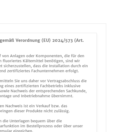
gemäß Verordnung (EU) 2024/573 (Art.
 von Anlagen oder Komponenten, die für den
n fluoriertes Kältemittel benötigen, sind wir
et sicherzustellen, dass die Installation durch ein
end zertifiziertes Fachunternehmen erfolgt.
mitteln Sie uns daher vor Vertragsabschluss die
g eines zertifizierten Fachbetriebs inklusive
 sowie Nachweis der entsprechenden Sachkunde,
ontage und Inbetriebnahme übernimmt.
en Nachweis ist ein Verkauf bzw. das
ringen dieser Produkte nicht zulässig.
n die Unterlagen bequem über die
funktion im Bestellprozess oder über unser
rmular einreichen.