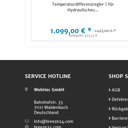
Temperaturdifferenzregler | für
Hydraulisches...
1.099,00 € *
1.423,00 € *
Nettopreis: 923,53 €
SERVICE HOTLINE
SHOP S
Wobitec GmbH
AGB
Defektes
Bahnhofstr. 33
71111 Waldenbuch
Rückgab
Deutschland
Barriere
info@breeze24.com
breeze24.com
Vertrag 