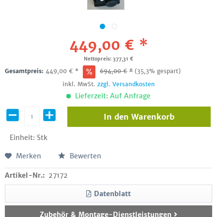
449,00 € *
Nettopreis: 377,31 €
Gesamtpreis:
449,00
€
*
694,00
€
*
(35,3% gespart)
inkl. MwSt.
zzgl. Versandkosten
Lieferzeit: Auf Anfrage
In den
Warenkorb
Einheit:
Stk
Merken
Bewerten
Artikel-Nr.:
27172
Datenblatt
Zubehör & Montage-Dienstleistungen