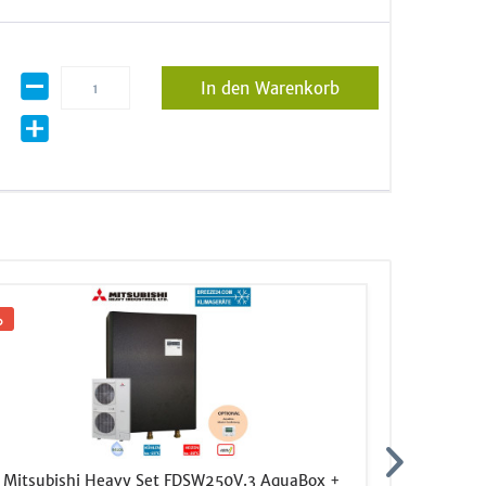
In den Warenkorb
Mitsubishi Heavy Set FDSW250V.3 AquaBox +
XG30002