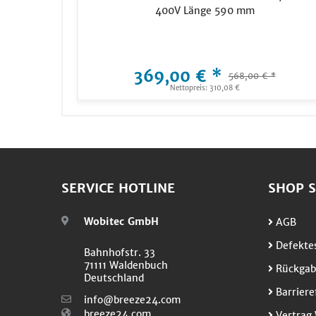
400V Länge 590 mm
369,00 € *
568,00 € *
Nettopreis: 310,08 €
SERVICE HOTLINE
SHOP S
Wobitec GmbH
AGB
Defektes
Bahnhofstr. 33
71111 Waldenbuch
Rückgab
Deutschland
Barriere
info@breeze24.com
breeze24.com
Vertrag 