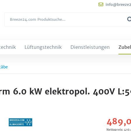
info@breeze
technik
Lüftungstechnik
Dienstleistungen
Zube
täbe
erm 6.0 kW elektropol. 400V L
489,0
Nettopreis: 410