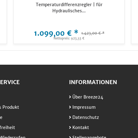
Temperaturdifferenzregler | für
Hydraulisches...
1.099,00 € *
1.423,00 € *
Nettopreis: 923,53 €
ERVICE
INFORMATIONEN
Über Breeze24
 Produkt
Impressum
e
Datenschutz
freiheit
Kontakt
Wiederrufen
Stellenangebote