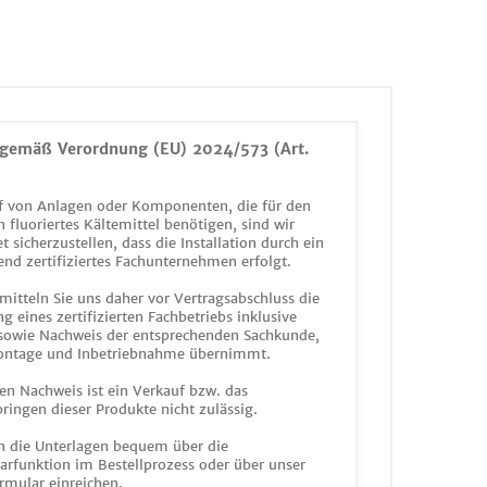
gemäß Verordnung (EU) 2024/573 (Art.
 von Anlagen oder Komponenten, die für den
n fluoriertes Kältemittel benötigen, sind wir
et sicherzustellen, dass die Installation durch ein
end zertifiziertes Fachunternehmen erfolgt.
mitteln Sie uns daher vor Vertragsabschluss die
g eines zertifizierten Fachbetriebs inklusive
 sowie Nachweis der entsprechenden Sachkunde,
ontage und Inbetriebnahme übernimmt.
en Nachweis ist ein Verkauf bzw. das
ringen dieser Produkte nicht zulässig.
n die Unterlagen bequem über die
funktion im Bestellprozess oder über unser
rmular einreichen.