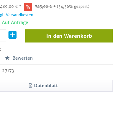
:
489,00
€
*
745,00
€
*
(34,36% gespart)
zgl. Versandkosten
: Auf Anfrage
In den
Warenkorb
k
Bewerten
27173
Datenblatt