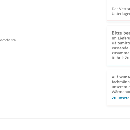
Der Vertr
Unterlage
Bitte be
Im Liefer
vorbehalten !
Kältemitt
Passende 
zusammeng
Rubrik Zu
Auf Wunsc
fachmänni
unserem e
Wärmepu
Zu unsere