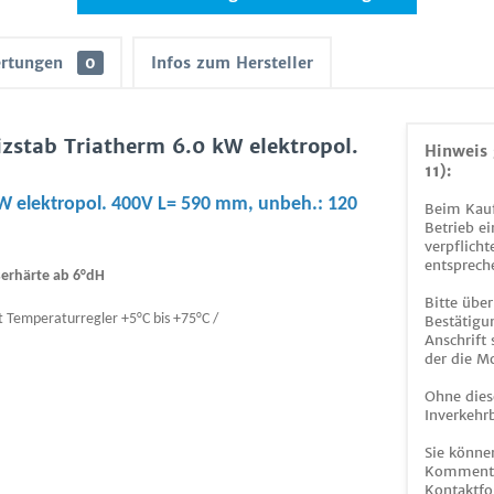
rtungen
0
Infos zum Hersteller
zstab Triatherm 6.0 kW elektropol.
Hinweis 
11):
W elektropol. 400V L= 590 mm, unbeh.: 120
Beim Kauf
Betrieb ei
verpflicht
entsprech
serhärte ab 6°dH
Bitte über
t Temperaturregler +5°C bis +75°C /
Bestätigun
Anschrift
der die M
Ohne dies
Inverkehrb
Sie könne
Kommentar
Kontaktfo