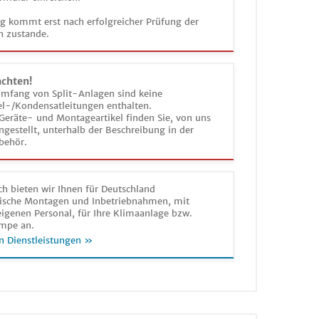
ag kommt erst nach erfolgreicher Prüfung der
n zustande.
achten!
umfang von Split-Anlagen sind keine
el-/Kondensatleitungen enthalten.
Geräte- und Montageartikel finden Sie, von uns
estellt, unterhalb der Beschreibung in der
behör.
h bieten wir Ihnen für Deutschland
sche Montagen und Inbetriebnahmen, mit
igenen Personal, für Ihre Klimaanlage bzw.
mpe an.
n Dienstleistungen »