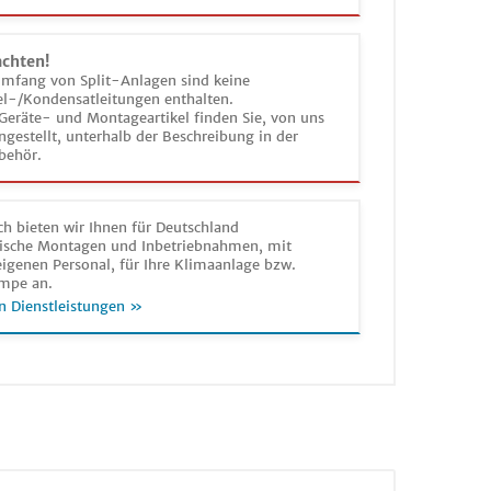
achten!
umfang von Split-Anlagen sind keine
el-/Kondensatleitungen enthalten.
Geräte- und Montageartikel finden Sie, von uns
estellt, unterhalb der Beschreibung in der
behör.
h bieten wir Ihnen für Deutschland
sche Montagen und Inbetriebnahmen, mit
igenen Personal, für Ihre Klimaanlage bzw.
mpe an.
n Dienstleistungen »