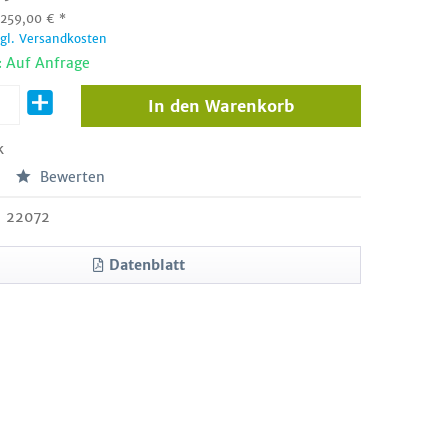
:
259,00
€
*
zgl. Versandkosten
: Auf Anfrage
In den
Warenkorb
k
Bewerten
22072
Datenblatt