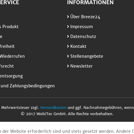
ERVICE
INFORMATIONEN
Über Breeze24
 Produkt
Impressum
e
Datenschutz
freiheit
Kontakt
Wiederrufen
Stellenangebote
srecht
Newsletter
entsorgung
 und Zahlungsbedingungen
l. Mehrwertsteuer zzgl.
Versandkosten
und ggf. Nachnahmegebühren, wenn 
© 2017 WobiTec GmbH. Alle Rechte vorbehalten.
b der Website erforderlich sind und stets gesetzt werden. Andere 