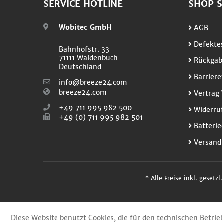
SERVICE HOTLINE
SHOP S
Wobitec GmbH
AGB
Defektes
Bahnhofstr. 33
71111 Waldenbuch
Rückgab
Deutschland
Barriere
info@breeze24.com
breeze24.com
Vertrag 
+49 711 995 982 500
Widerruf
+49 (0) 711 995 982 501
Batterie
Versand
* Alle Preise inkl. gesetz
Diese Website benutzt Cookies, die für den technischen Betrie