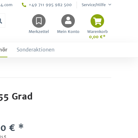
24.com
+49 711 995 982 500
Service/Hilfe
Merkzettel
Mein Konto
Warenkorb
0,00 €*
hör
Sonderaktionen
55 Grad
0 € *
65 €