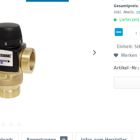
Gesamtpreis
inkl. MwSt.
z
Lieferzeit
Einheit:
St
Merken
Artikel-Nr.:
loads
Bewertungen
0
Infos zum Hersteller