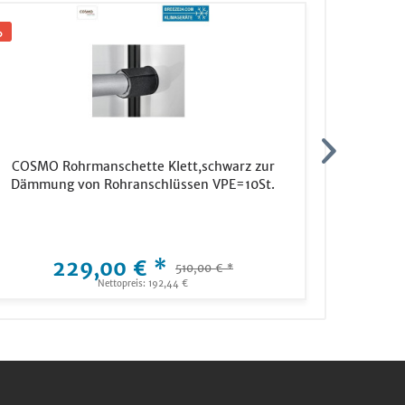
COSMO Rohrmanschette Klett,schwarz zur
TRINNITY 
Dämmung von Rohranschlüssen VPE=10St.
1
229,00 € *
510,00 € *
Nettopreis: 192,44 €