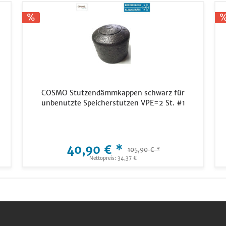
COSMO Stutzendämmkappen schwarz für
unbenutzte Speicherstutzen VPE=2 St. #1
40,90 € *
105,90 € *
Nettopreis: 34,37 €