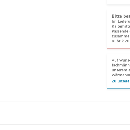
Bitte be
Im Liefer
Kältemitt
Passende 
zusammeng
Rubrik Zu
Auf Wunsc
fachmänni
unserem e
Wärmepu
Zu unsere