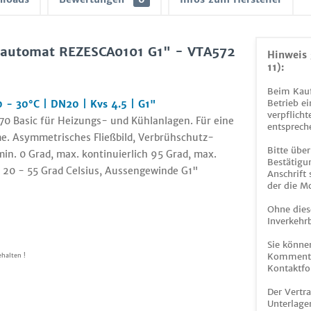
hautomat REZESCA0101 G1" - VTA572
Hinweis 
11):
Beim Kauf
Betrieb ei
- 30°C | DN20 | Kvs 4.5 | G1"
verpflicht
0 Basic für Heizungs- und Kühlanlagen. Für eine
entsprech
. Asymmetrisches Fließbild, Verbrühschutz-
Bitte über
n. 0 Grad, max. kontinuierlich 95 Grad, max.
Bestätigun
h 20 - 55 Grad Celsius, Aussengewinde G1"
Anschrift
der die M
Ohne dies
Inverkehrb
Sie könne
Kommentar
halten !
Kontaktfo
Der Vertr
Unterlage