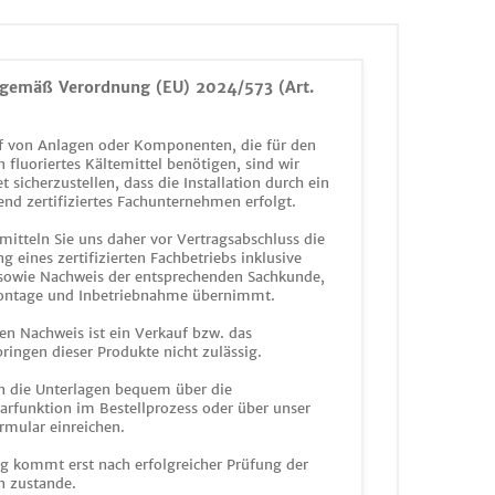
gemäß Verordnung (EU) 2024/573 (Art.
 von Anlagen oder Komponenten, die für den
n fluoriertes Kältemittel benötigen, sind wir
et sicherzustellen, dass die Installation durch ein
end zertifiziertes Fachunternehmen erfolgt.
mitteln Sie uns daher vor Vertragsabschluss die
g eines zertifizierten Fachbetriebs inklusive
 sowie Nachweis der entsprechenden Sachkunde,
ontage und Inbetriebnahme übernimmt.
en Nachweis ist ein Verkauf bzw. das
ringen dieser Produkte nicht zulässig.
n die Unterlagen bequem über die
funktion im Bestellprozess oder über unser
rmular einreichen.
ag kommt erst nach erfolgreicher Prüfung der
n zustande.