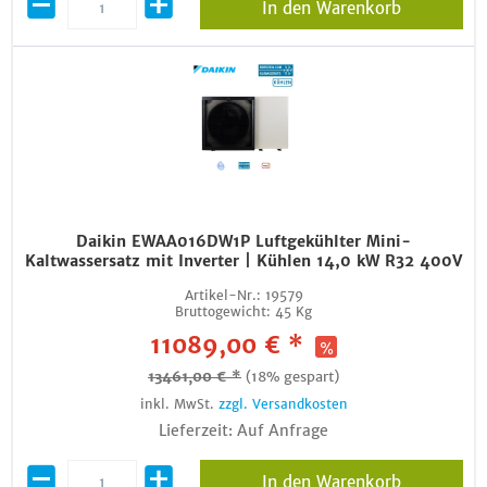
In den Warenkorb
Daikin EWAA016DW1P Luftgekühlter Mini-
Kaltwassersatz mit Inverter | Kühlen 14,0 kW R32 400V
Artikel-Nr.:
19579
Bruttogewicht:
45 Kg
11089,00 € *
13461,00 € *
(18% gespart)
inkl. MwSt.
zzgl. Versandkosten
Lieferzeit: Auf Anfrage
In den Warenkorb