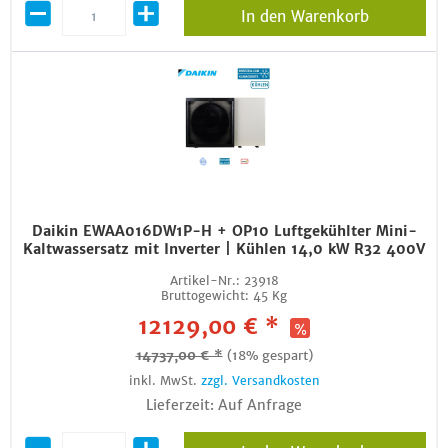
In den Warenkorb
Daikin EWAA016DW1P-H + OP10 Luftgekühlter Mini-
Kaltwassersatz mit Inverter | Kühlen 14,0 kW R32 400V
Artikel-Nr.:
23918
Bruttogewicht:
45 Kg
12129,00 € *
14737,00 € *
(18% gespart)
inkl. MwSt.
zzgl. Versandkosten
Lieferzeit: Auf Anfrage