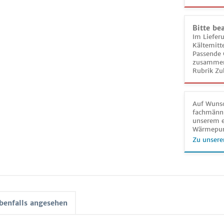
Bitte be
Im Liefer
Kältemitt
Passende 
zusammeng
Rubrik Zu
Auf Wunsc
fachmänni
unserem e
Wärmepu
Zu unsere
benfalls angesehen