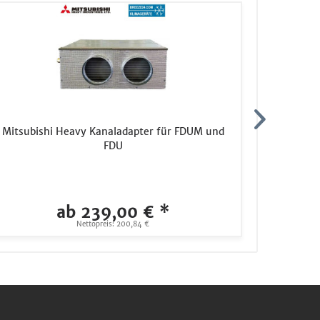
Mitsubishi Heavy Kanaladapter für FDUM und
Mitsubish
FDU
kW - F
ab 239,00 € *
1.279,
Nettopreis: 200,84 €
Ne