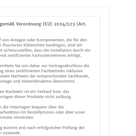
gemäß Verordnung (EU) 2024/573 (Art.
 von Anlagen oder Komponenten, die für den
n fluoriertes Kältemittel benötigen, sind wir
et sicherzustellen, dass die Installation durch ein
end zertifiziertes Fachunternehmen erfolgt.
mitteln Sie uns daher vor Vertragsabschluss die
g eines zertifizierten Fachbetriebs inklusive
 sowie Nachweis der entsprechenden Sachkunde,
ontage und Inbetriebnahme übernimmt.
en Nachweis ist ein Verkauf bzw. das
ringen dieser Produkte nicht zulässig.
n die Unterlagen bequem über die
funktion im Bestellprozess oder über unser
rmular einreichen.
ag kommt erst nach erfolgreicher Prüfung der
n zustande.