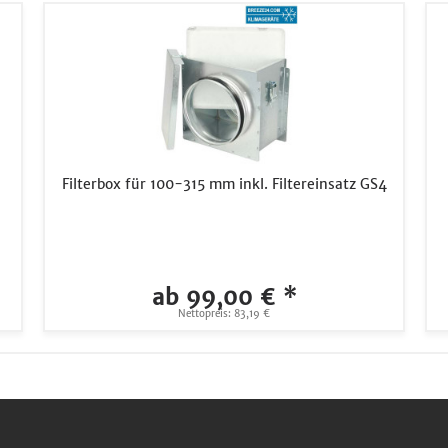
Filterbox für 100-315 mm inkl. Filtereinsatz GS4
ab 99,00 € *
Nettopreis: 83,19 €