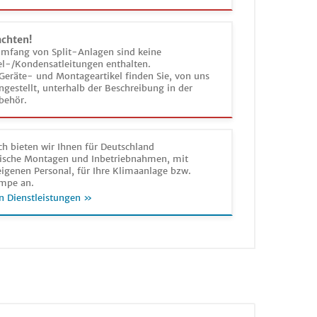
achten!
umfang von Split-Anlagen sind keine
el-/Kondensatleitungen enthalten.
Geräte- und Montageartikel finden Sie, von uns
estellt, unterhalb der Beschreibung in der
behör.
h bieten wir Ihnen für Deutschland
sche Montagen und Inbetriebnahmen, mit
igenen Personal, für Ihre Klimaanlage bzw.
mpe an.
n Dienstleistungen »