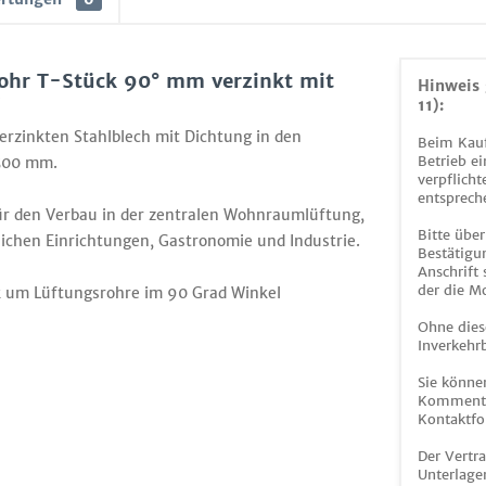
ohr T-Stück 90° mm verzinkt mit
Hinweis 
"
11):
rzinkten Stahlblech mit Dichtung in den
Beim Kauf
Betrieb ei
500 mm.
verpflicht
entsprech
ür den Verbau in der zentralen Wohnraumlüftung,
Bitte über
lichen Einrichtungen, Gastronomie und Industrie.
Bestätigun
Anschrift
der die M
ck um Lüftungsrohre im 90 Grad Winkel
Ohne dies
Inverkehrb
Sie könne
Kommentar
Kontaktfo
Der Vertr
Unterlage