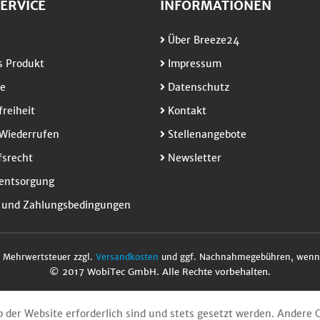
ERVICE
INFORMATIONEN
Über Breeze24
 Produkt
Impressum
e
Datenschutz
freiheit
Kontakt
Wiederrufen
Stellenangebote
srecht
Newsletter
entsorgung
 und Zahlungsbedingungen
l. Mehrwertsteuer zzgl.
Versandkosten
und ggf. Nachnahmegebühren, wenn 
© 2017 WobiTec GmbH. Alle Rechte vorbehalten.
b der Website erforderlich sind und stets gesetzt werden. Andere 