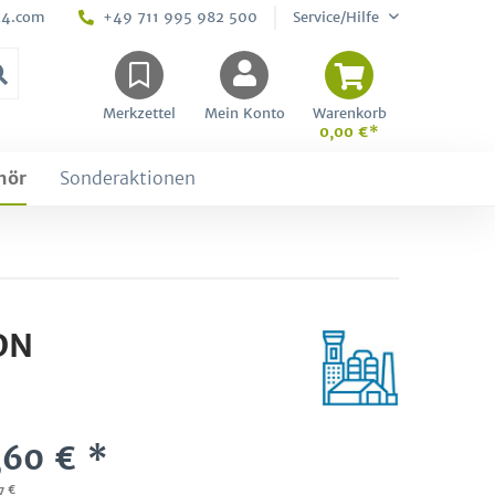
24.com
+49 711 995 982 500
Service/Hilfe
Merkzettel
Mein Konto
Warenkorb
0,00 €*
hör
Sonderaktionen
DN
,60 € *
7 €