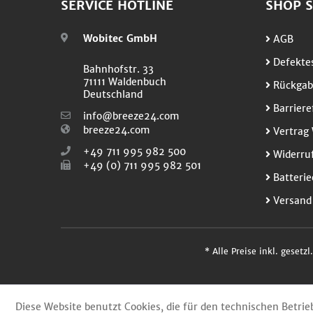
SERVICE HOTLINE
SHOP S
Wobitec GmbH
AGB
Defektes
Bahnhofstr. 33
71111 Waldenbuch
Rückgab
Deutschland
Barriere
info@breeze24.com
breeze24.com
Vertrag 
+49 711 995 982 500
Widerruf
+49 (0) 711 995 982 501
Batterie
Versand
* Alle Preise inkl. gesetz
Diese Website benutzt Cookies, die für den technischen Betrie