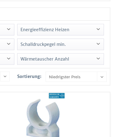
Energieeffizienz Heizen
B
Schalldruckpegel min.
C
20
Wärmetauscher Anzahl
22
1
23
Sortierung:
2
24