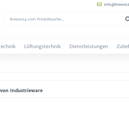
info@breeze
technik
Lüftungstechnik
Dienstleistungen
Zube
von Industrieware