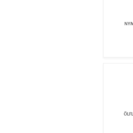
NYM
ÖLFL