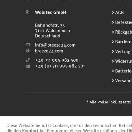
Wobitec GmbH
AGB
Defektes
Bahnhofstr. 33
71111 Waldenbuch
Rückgab
Deutschland
Barriere
info@breeze24.com
breeze24.com
Vertrag 
+49 711 995 982 500
Widerruf
+49 (0) 711 995 982 501
Batterie
Versand
* Alle Preise inkl. gesetz
Diese Website benutzt Cookies, die für den technischen Betrie
die den Komfort bei Benutzung dieser Website erhöhen, der Di