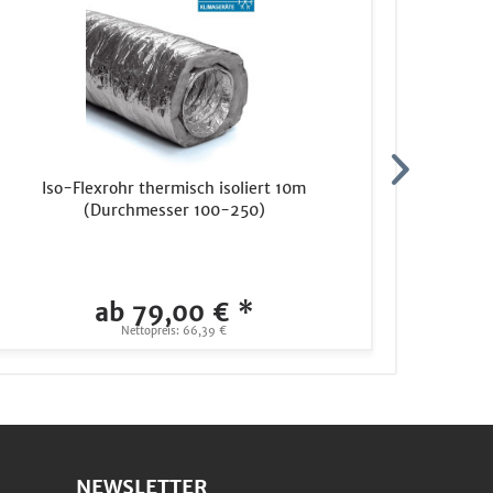
Iso-Flexrohr thermisch isoliert 10m
Inbetri
(Durchmesser 100-250)
M
ab 79,00 € *
Nettopreis: 66,39 €
NEWSLETTER