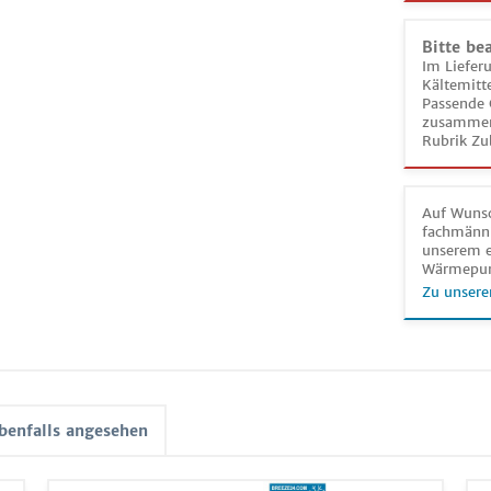
Bitte be
Im Liefer
Kältemitt
Passende 
zusammeng
Rubrik Zu
Auf Wunsc
fachmänni
unserem e
Wärmepu
Zu unsere
benfalls angesehen