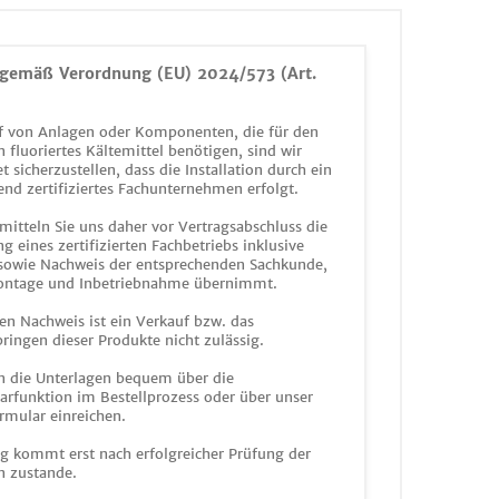
gemäß Verordnung (EU) 2024/573 (Art.
 von Anlagen oder Komponenten, die für den
n fluoriertes Kältemittel benötigen, sind wir
et sicherzustellen, dass die Installation durch ein
end zertifiziertes Fachunternehmen erfolgt.
mitteln Sie uns daher vor Vertragsabschluss die
g eines zertifizierten Fachbetriebs inklusive
 sowie Nachweis der entsprechenden Sachkunde,
ontage und Inbetriebnahme übernimmt.
en Nachweis ist ein Verkauf bzw. das
ringen dieser Produkte nicht zulässig.
n die Unterlagen bequem über die
funktion im Bestellprozess oder über unser
rmular einreichen.
ag kommt erst nach erfolgreicher Prüfung der
n zustande.