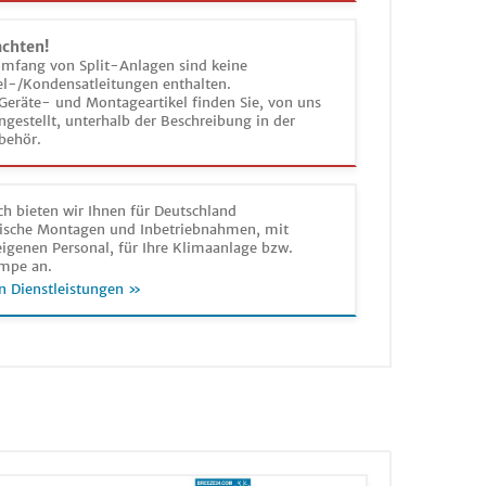
achten!
umfang von Split-Anlagen sind keine
el-/Kondensatleitungen enthalten.
Geräte- und Montageartikel finden Sie, von uns
estellt, unterhalb der Beschreibung in der
behör.
h bieten wir Ihnen für Deutschland
sche Montagen und Inbetriebnahmen, mit
igenen Personal, für Ihre Klimaanlage bzw.
mpe an.
n Dienstleistungen »