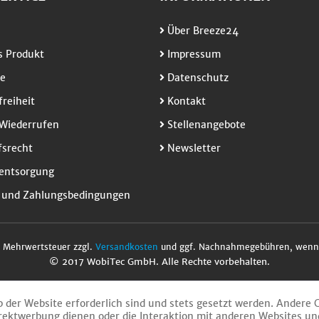
Über Breeze24
 Produkt
Impressum
e
Datenschutz
freiheit
Kontakt
Wiederrufen
Stellenangebote
srecht
Newsletter
entsorgung
 und Zahlungsbedingungen
l. Mehrwertsteuer zzgl.
Versandkosten
und ggf. Nachnahmegebühren, wenn 
© 2017 WobiTec GmbH. Alle Rechte vorbehalten.
b der Website erforderlich sind und stets gesetzt werden. Andere 
rektwerbung dienen oder die Interaktion mit anderen Websites un