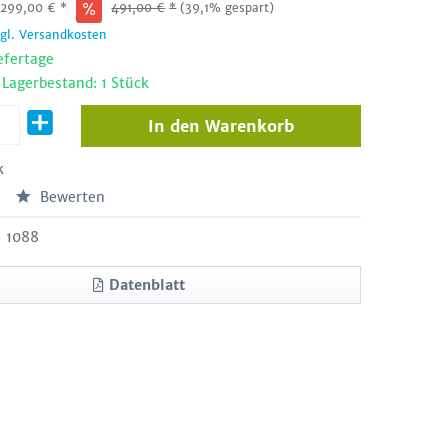
:
299,00
€
*
491,00
€
*
(39,1% gespart)
zgl. Versandkosten
efertage
 Lagerbestand: 1 Stück
In den
Warenkorb
k
Bewerten
1088
Datenblatt