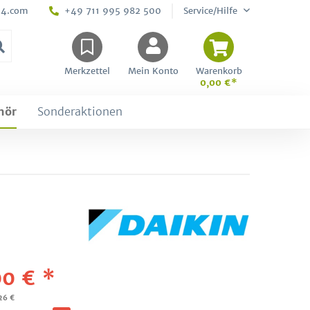
24.com
+49 711 995 982 500
Service/Hilfe
Merkzettel
Mein Konto
Warenkorb
0,00 €*
hör
Sonderaktionen
0 € *
,26 €