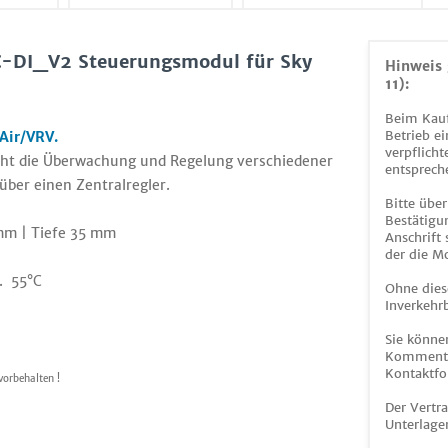
C-DI_V2 Steuerungsmodul für Sky
Hinweis 
11):
Beim Kauf
Betrieb ei
Air/VRV.
verpflicht
icht die Überwachung und Regelung verschiedener
entsprech
über einen Zentralregler.
Bitte über
Bestätigun
mm | Tiefe 35 mm
Anschrift
der die M
x. 55°C
Ohne dies
Inverkehrb
Sie könne
Kommentar
Kontaktfo
vorbehalten !
Der Vertr
Unterlage