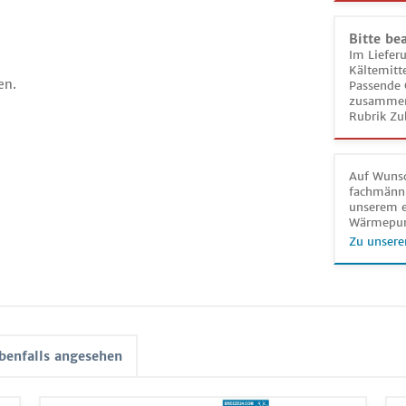
Bitte be
Im Liefer
Kältemitt
en.
Passende 
zusammeng
Rubrik Zu
Auf Wunsc
fachmänni
unserem e
Wärmepu
Zu unsere
benfalls angesehen