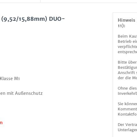
" (9,52/15,88mm) DUO-
Hinweis 
11):
Beim Kauf
Betrieb ei
verpflicht
entsprech
Bitte über
Bestätigun
Anschrift
der die M
 Klasse M1
Ohne dies
len mit Außenschutz
Inverkehrb
Sie könne
Kommentar
Kontaktfo
5m
Der Vertr
Unterlage