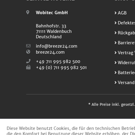
Wobitec GmbH
AGB
Defektes
Bahnhofstr. 33
71111 Waldenbuch
Rückgab
Deutschland
Barriere
info@breeze24.com
breeze24.com
Vertrag 
+49 711 995 982 500
Widerruf
+49 (0) 711 995 982 501
Batterie
Versand
* Alle Preise inkl. gesetz
Diese Website benutzt Cookies, die für den technischen Betrie
die den Komfort bei Benutzung dieser Website erhöhen, der Di