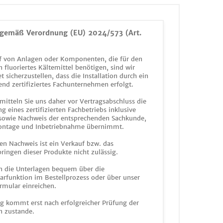
gemäß Verordnung (EU) 2024/573 (Art.
 von Anlagen oder Komponenten, die für den
n fluoriertes Kältemittel benötigen, sind wir
et sicherzustellen, dass die Installation durch ein
end zertifiziertes Fachunternehmen erfolgt.
mitteln Sie uns daher vor Vertragsabschluss die
g eines zertifizierten Fachbetriebs inklusive
 sowie Nachweis der entsprechenden Sachkunde,
ontage und Inbetriebnahme übernimmt.
en Nachweis ist ein Verkauf bzw. das
ringen dieser Produkte nicht zulässig.
n die Unterlagen bequem über die
funktion im Bestellprozess oder über unser
rmular einreichen.
ag kommt erst nach erfolgreicher Prüfung der
n zustande.