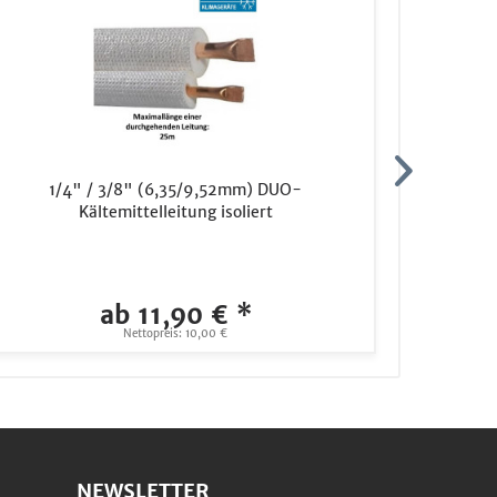
1/4" / 3/8" (6,35/9,52mm) DUO-
1/
Kältemittelleitung isoliert
ab 11,90 € *
Nettopreis: 10,00 €
NEWSLETTER