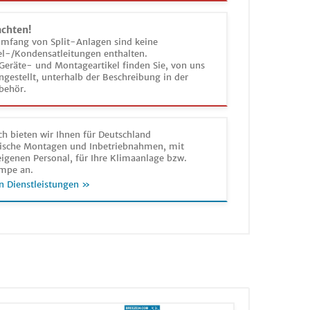
achten!
umfang von Split-Anlagen sind keine
el-/Kondensatleitungen enthalten.
Geräte- und Montageartikel finden Sie, von uns
estellt, unterhalb der Beschreibung in der
behör.
h bieten wir Ihnen für Deutschland
sche Montagen und Inbetriebnahmen, mit
igenen Personal, für Ihre Klimaanlage bzw.
mpe an.
n Dienstleistungen »