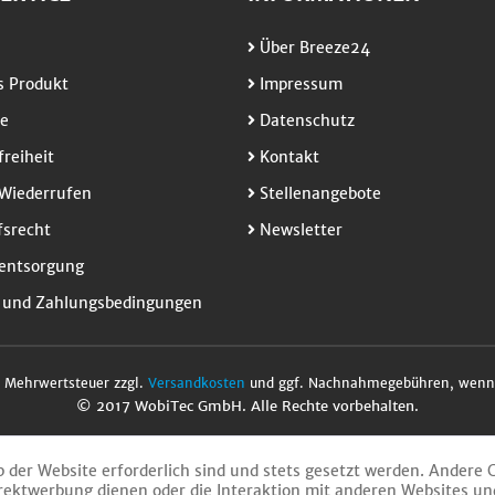
Über Breeze24
 Produkt
Impressum
e
Datenschutz
freiheit
Kontakt
Wiederrufen
Stellenangebote
srecht
Newsletter
entsorgung
 und Zahlungsbedingungen
l. Mehrwertsteuer zzgl.
Versandkosten
und ggf. Nachnahmegebühren, wenn 
© 2017 WobiTec GmbH. Alle Rechte vorbehalten.
b der Website erforderlich sind und stets gesetzt werden. Andere 
rektwerbung dienen oder die Interaktion mit anderen Websites un