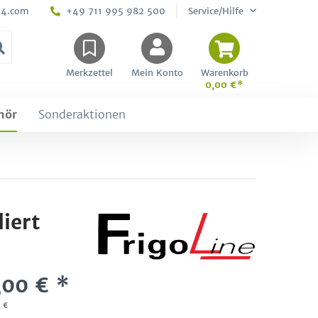
24.com
+49 711 995 982 500
Service/Hilfe
Merkzettel
Mein Konto
Warenkorb
0,00 €*
hör
Sonderaktionen
iert
,00 € *
3 €